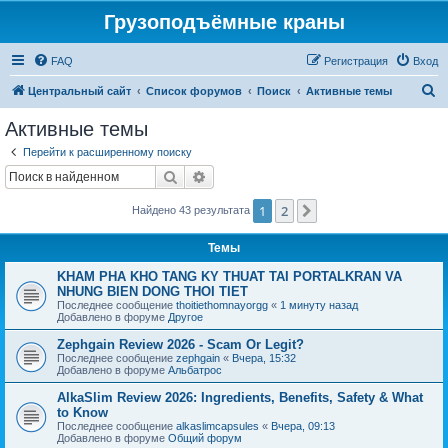
Грузоподъёмные краны
FAQ
Регистрация
Вход
П
Центральный сайт
Список форумов
Поиск
Активные темы
о
Активные темы
и
Перейти к расширенному поиску
с
Поиск
Расширенный поиск
к
1
2
След.
Найдено 43 результата
Темы
KHAM PHA KHO TANG KY THUAT TAI PORTALKRAN VA
NHUNG BIEN DONG THOI TIET
Последнее сообщение
thoitiethomnayorgg
«
1 минуту назад
Добавлено в форуме
Другое
Zephgain Review 2026 - Scam Or Legit?
Последнее сообщение
zephgain
«
Вчера, 15:32
Добавлено в форуме
Альбатрос
AlkaSlim Review 2026: Ingredients, Benefits, Safety & What
to Know
Последнее сообщение
alkaslimcapsules
«
Вчера, 09:13
Добавлено в форуме
Общий форум