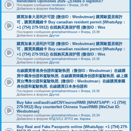
Rendistero Opiniones 2026 -¿Estafa o legítimo?
Последнее сообщение
rendistero
«
Вчера, 15:40
Добавлено в форуме
Альбатрос
購買加拿大居民許可證 (微信ID：Wesbutman) 購買歐盟居留許
可，購買美國綠卡 Buy canadian resident permit (WhatsApp：
+1 (754) 279-5912) 在线购买真假护照 (微信ID：Wes
Последнее сообщение
greenpharmhouse
«
Вчера, 15:39
Добавлено в форуме
Другое
購買加拿大居民許可證 (微信ID：Wesbutman) 購買歐盟居留許
可，購買美國綠卡 Buy canadian resident permit (WhatsApp：
+1 (754) 279-5912) 在线购买真假护照 (微信ID：Wes
Последнее сообщение
greenpharmhouse
«
Вчера, 15:35
Добавлено в форуме
Другое
在線購買香港身份證和駕駛執照（微信ID：Wesbutman）在線購
買中國身份證和駕駛執照. 在線購買韓國身份證和駕駛執照. 線上購
買台灣身分證和駕駛執照. (微信ID：Wesbutman）在線購買泰國
身份證和駕駛執照. 在線購買日本身份證和
Последнее сообщение
greenpharmhouse
«
Вчера, 15:35
Добавлено в форуме
Другое
Buy fake usd/aud/cad/CNY/euros/RMB (WHATSAPP: +1 (754)
279-5912) Buy counterfeit Chinese Yuan/RMB (WeChat ID:
Wesbutman)
Последнее сообщение
greenpharmhouse
«
Вчера, 15:34
Добавлено в форуме
КПД 5/3,2 ЗПТО им. Кирова
Buy Real and Fake Passports online (WhatsApp: +1 (754) 279-