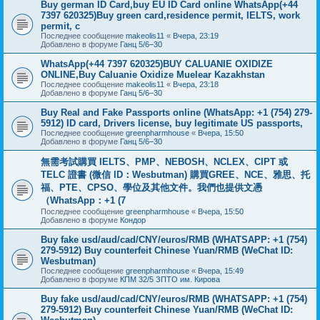
Buy german ID Card,buy EU ID Card online WhatsApp(+44
7397 620325)Buy green card,residence permit, IELTS, work
permit, c
Последнее сообщение
makeolis11
«
Вчера, 23:19
Добавлено в форуме
Ганц 5/6–30
WhatsApp(+44 7397 620325)BUY CALUANIE OXIDIZE
ONLINE,Buy Caluanie Oxidize Muelear Kazakhstan
Последнее сообщение
makeolis11
«
Вчера, 23:18
Добавлено в форуме
Ганц 5/6–30
Buy Real and Fake Passports online (WhatsApp: +1 (754) 279-
5912) ID card, Drivers license, buy legitimate US passports,
Последнее сообщение
greenpharmhouse
«
Вчера, 15:50
Добавлено в форуме
Ганц 5/6–30
無需考試購買 IELTS、PMP、NEBOSH、NCLEX、CIPT 或
TELC 證書 (微信 ID：Wesbutman) 購買GREE、NCE、雅思、托
福、PTE、CPSO、學位及其他文件。我們也提供文憑
（WhatsApp：+1 (7
Последнее сообщение
greenpharmhouse
«
Вчера, 15:50
Добавлено в форуме
Кондор
Buy fake usd/aud/cad/CNY/euros/RMB (WHATSAPP: +1 (754)
279-5912) Buy counterfeit Chinese Yuan/RMB (WeChat ID:
Wesbutman)
Последнее сообщение
greenpharmhouse
«
Вчера, 15:49
Добавлено в форуме
КПМ 32/5 ЗПТО им. Кирова
Buy fake usd/aud/cad/CNY/euros/RMB (WHATSAPP: +1 (754)
279-5912) Buy counterfeit Chinese Yuan/RMB (WeChat ID: