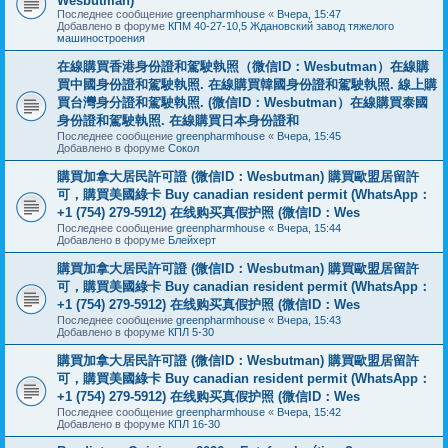
Wesbutman)
Последнее сообщение
greenpharmhouse
«
Вчера, 15:47
Добавлено в форуме
КПМ 40-27-10,5 Ждановский завод тяжелого
машиностроения
在線購買香港身份證和駕駛執照（微信ID：Wesbutman）在線購
買中國身份證和駕駛執照. 在線購買韓國身份證和駕駛執照. 線上購
買台灣身分證和駕駛執照. (微信ID：Wesbutman）在線購買泰國
身份證和駕駛執照. 在線購買日本身份證和
Последнее сообщение
greenpharmhouse
«
Вчера, 15:45
Добавлено в форуме
Сокол
購買加拿大居民許可證 (微信ID：Wesbutman) 購買歐盟居留許
可，購買美國綠卡 Buy canadian resident permit (WhatsApp：
+1 (754) 279-5912) 在线购买真假护照 (微信ID：Wes
Последнее сообщение
greenpharmhouse
«
Вчера, 15:44
Добавлено в форуме
Блейхерт
購買加拿大居民許可證 (微信ID：Wesbutman) 購買歐盟居留許
可，購買美國綠卡 Buy canadian resident permit (WhatsApp：
+1 (754) 279-5912) 在线购买真假护照 (微信ID：Wes
Последнее сообщение
greenpharmhouse
«
Вчера, 15:43
Добавлено в форуме
КПЛ 5-30
購買加拿大居民許可證 (微信ID：Wesbutman) 購買歐盟居留許
可，購買美國綠卡 Buy canadian resident permit (WhatsApp：
+1 (754) 279-5912) 在线购买真假护照 (微信ID：Wes
Последнее сообщение
greenpharmhouse
«
Вчера, 15:42
Добавлено в форуме
КПЛ 16-30