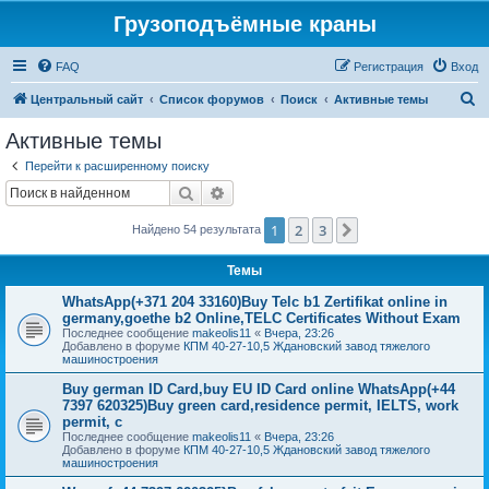
Грузоподъёмные краны
FAQ
Регистрация
Вход
П
Центральный сайт
Список форумов
Поиск
Активные темы
о
Активные темы
и
Перейти к расширенному поиску
с
Поиск
Расширенный поиск
к
1
2
3
След.
Найдено 54 результата
Темы
WhatsApp(+371 204 33160)Buy Telc b1 Zertifikat online in
germany,goethe b2 Online,TELC Certificates Without Exam
Последнее сообщение
makeolis11
«
Вчера, 23:26
Добавлено в форуме
КПМ 40-27-10,5 Ждановский завод тяжелого
машиностроения
Buy german ID Card,buy EU ID Card online WhatsApp(+44
7397 620325)Buy green card,residence permit, IELTS, work
permit, c
Последнее сообщение
makeolis11
«
Вчера, 23:26
Добавлено в форуме
КПМ 40-27-10,5 Ждановский завод тяжелого
машиностроения