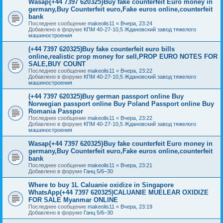
Wasap{+44 7397 620325}Buy fake counterfeit Euro money in
germany,Buy Counterfeit euro,Fake euros online,counterfeit
bank
Последнее сообщение
makeolis11
«
Вчера, 23:24
Добавлено в форуме
КПМ 40-27-10,5 Ждановский завод тяжелого
машиностроения
(+44 7397 620325)Buy fake counterfeit euro bills
online,realistic prop money for sell,PROP EURO NOTES FOR
SALE,BUY COUNT
Последнее сообщение
makeolis11
«
Вчера, 23:22
Добавлено в форуме
КПМ 40-27-10,5 Ждановский завод тяжелого
машиностроения
(+44 7397 620325)Buy german passport online Buy
Norwegian passport online Buy Poland Passport online Buy
Romania Passpor
Последнее сообщение
makeolis11
«
Вчера, 23:22
Добавлено в форуме
КПМ 40-27-10,5 Ждановский завод тяжелого
машиностроения
Wasap{+44 7397 620325}Buy fake counterfeit Euro money in
germany,Buy Counterfeit euro,Fake euros online,counterfeit
bank
Последнее сообщение
makeolis11
«
Вчера, 23:21
Добавлено в форуме
Ганц 5/6–30
Where to buy 1L Caluanie oxidize in Singapore
WhatsApp(+44 7397 620325)CALUANIE MUELEAR OXIDIZE
FOR SALE Myanmar ONLINE
Последнее сообщение
makeolis11
«
Вчера, 23:19
Добавлено в форуме
Ганц 5/6–30