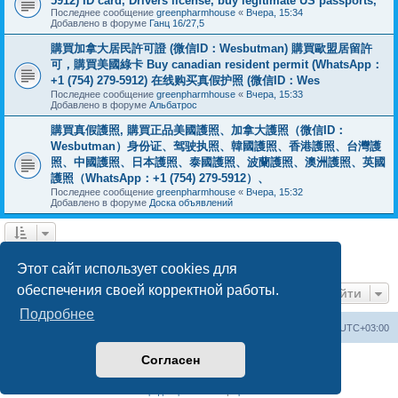
5912) ID card, Drivers license, buy legitimate US passports,
Последнее сообщение
greenpharmhouse
«
Вчера, 15:34
Добавлено в форуме
Ганц 16/27,5
購買加拿大居民許可證 (微信ID：Wesbutman) 購買歐盟居留許
可，購買美國綠卡 Buy canadian resident permit (WhatsApp：
+1 (754) 279-5912) 在线购买真假护照 (微信ID：Wes
Последнее сообщение
greenpharmhouse
«
Вчера, 15:33
Добавлено в форуме
Альбатрос
購買真假護照, 購買正品美國護照、加拿大護照（微信ID：
Wesbutman）身份证、驾驶执照、韓國護照、香港護照、台灣護
照、中國護照、日本護照、泰國護照、波蘭護照、澳洲護照、英國
護照（WhatsApp：+1 (754) 279-5912）、
Последнее сообщение
greenpharmhouse
«
Вчера, 15:32
Добавлено в форуме
Доска объявлений
1
2
3
След.
Найдено 54 результата
Этот сайт использует cookies для
обеспечения своей корректной работы.
Перейти
Подробнее
Центральный сайт
Список форумов
Часовой пояс:
UTC+03:00
Согласен
Создано на основе
phpBB
® Forum Software © phpBB Limited
Русская поддержка phpBB
Конфиденциальность
|
Правила