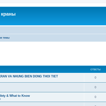
 краны
ые темы
ОТВЕТЫ
RAN VA NHUNG BIEN DONG THOI TIET
0
0
afety & What to Know
0
м