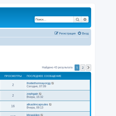
Поиск
Расширенный по
Регистрация
Вход
1
2
След.
Найдено 43 результата
ПРОСМОТРЫ
ПОСЛЕДНЕЕ СООБЩЕНИЕ
thoitiethomnayorgg
2
Сегодня, 07:09
zephgain
2
Вчера, 15:32
alkaslimcapsules
16
Вчера, 09:13
bhraskilon