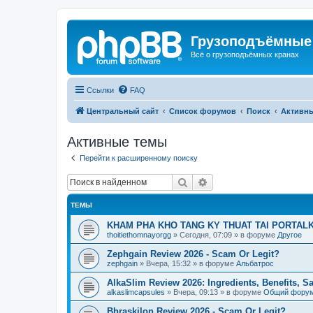
Грузоподъёмные
Всё о грузоподъёмных кранах
Ссылки
FAQ
Центральный сайт
Список форумов
Поиск
Активн
Активные темы
Перейти к расширенному поиску
Поиск
Расширенный поиск
ТЕМЫ
KHAM PHA KHO TANG KY THUAT TAI PORTALK
thoitiethomnayorgg
»
Сегодня, 07:09
» в форуме
Другое
Zephgain Review 2026 - Scam Or Legit?
zephgain
»
Вчера, 15:32
» в форуме
Альбатрос
AlkaSlim Review 2026: Ingredients, Benefits, S
alkaslimcapsules
»
Вчера, 09:13
» в форуме
Общий фору
Bhraskilon Review 2026 - Scam Or Legit?