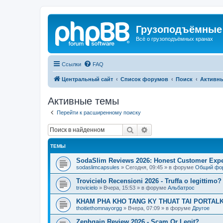
Грузоподъёмные
Всё о грузоподъёмных кранах
Ссылки
FAQ
Центральный сайт
Список форумов
Поиск
Активн
Активные темы
Перейти к расширенному поиску
Поиск
Расширенный поиск
ТЕМЫ
SodaSlim Reviews 2026: Honest Customer Exper
sodaslimcapsules
»
Сегодня, 09:45
» в форуме
Общий фо
Trovicielo Recensioni 2026 - Truffa o legittimo?
trovicielo
»
Вчера, 15:53
» в форуме
Альбатрос
KHAM PHA KHO TANG KY THUAT TAI PORTALK
thoitiethomnayorgg
»
Вчера, 07:09
» в форуме
Другое
Zephgain Review 2026 - Scam Or Legit?