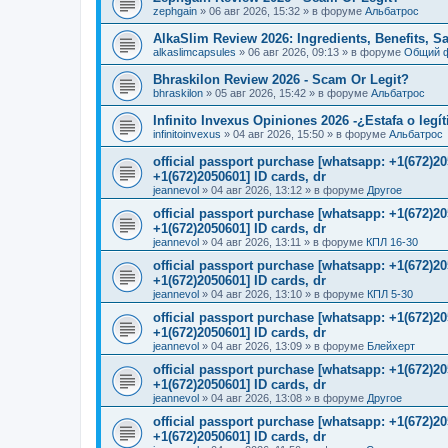
zephgain
»
06 авг 2026, 15:32
» в форуме
Альбатрос
AlkaSlim Review 2026: Ingredients, Benefits, S
alkaslimcapsules
»
06 авг 2026, 09:13
» в форуме
Общий 
Bhraskilon Review 2026 - Scam Or Legit?
bhraskilon
»
05 авг 2026, 15:42
» в форуме
Альбатрос
Infinito Invexus Opiniones 2026 -¿Estafa o legí
infinitoinvexus
»
04 авг 2026, 15:50
» в форуме
Альбатрос
official passport purchase [whatsapp: +1(672)
+1(672)2050601] ID cards, dr
jeannevol
»
04 авг 2026, 13:12
» в форуме
Другое
official passport purchase [whatsapp: +1(672)
+1(672)2050601] ID cards, dr
jeannevol
»
04 авг 2026, 13:11
» в форуме
КПЛ 16-30
official passport purchase [whatsapp: +1(672)
+1(672)2050601] ID cards, dr
jeannevol
»
04 авг 2026, 13:10
» в форуме
КПЛ 5-30
official passport purchase [whatsapp: +1(672)
+1(672)2050601] ID cards, dr
jeannevol
»
04 авг 2026, 13:09
» в форуме
Блейхерт
official passport purchase [whatsapp: +1(672)
+1(672)2050601] ID cards, dr
jeannevol
»
04 авг 2026, 13:08
» в форуме
Другое
official passport purchase [whatsapp: +1(672)
+1(672)2050601] ID cards, dr