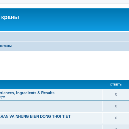
 краны
ые темы
ОТВЕТЫ
iences, Ingredients & Results
0
рум
0
RAN VA NHUNG BIEN DONG THOI TIET
0