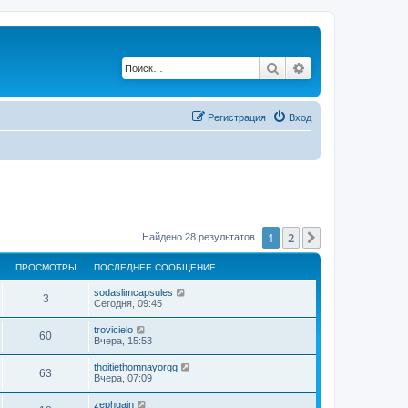
Поиск
Расширенный по
Регистрация
Вход
1
2
След.
Найдено 28 результатов
ПРОСМОТРЫ
ПОСЛЕДНЕЕ СООБЩЕНИЕ
sodaslimcapsules
3
Сегодня, 09:45
trovicielo
60
Вчера, 15:53
thoitiethomnayorgg
63
Вчера, 07:09
zephgain