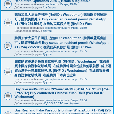
Rendistero Opiniones 2026 -¿Estafa o legítimo?
Последнее сообщение
rendistero
«
Вчера, 15:40
Добавлено в форуме
Альбатрос
購買加拿大居民許可證 (微信ID：Wesbutman) 購買歐盟居留許
可，購買美國綠卡 Buy canadian resident permit (WhatsApp：
+1 (754) 279-5912) 在线购买真假护照 (微信ID：Wes
Последнее сообщение
greenpharmhouse
«
Вчера, 15:39
Добавлено в форуме
Другое
購買加拿大居民許可證 (微信ID：Wesbutman) 購買歐盟居留許
可，購買美國綠卡 Buy canadian resident permit (WhatsApp：
+1 (754) 279-5912) 在线购买真假护照 (微信ID：Wes
Последнее сообщение
greenpharmhouse
«
Вчера, 15:35
Добавлено в форуме
Другое
在線購買香港身份證和駕駛執照（微信ID：Wesbutman）在線購
買中國身份證和駕駛執照. 在線購買韓國身份證和駕駛執照. 線上購
買台灣身分證和駕駛執照. (微信ID：Wesbutman）在線購買泰國
身份證和駕駛執照. 在線購買日本身份證和
Последнее сообщение
greenpharmhouse
«
Вчера, 15:35
Добавлено в форуме
Другое
Buy fake usd/aud/cad/CNY/euros/RMB (WHATSAPP: +1 (754)
279-5912) Buy counterfeit Chinese Yuan/RMB (WeChat ID:
Wesbutman)
Последнее сообщение
greenpharmhouse
«
Вчера, 15:34
Добавлено в форуме
КПД 5/3,2 ЗПТО им. Кирова
Buy Real and Fake Passports online (WhatsApp: +1 (754) 279-