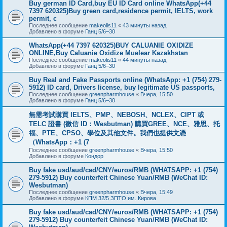
Buy german ID Card,buy EU ID Card online WhatsApp(+44
7397 620325)Buy green card,residence permit, IELTS, work
permit, c
Последнее сообщение
makeolis11
«
43 минуты назад
Добавлено в форуме
Ганц 5/6–30
WhatsApp(+44 7397 620325)BUY CALUANIE OXIDIZE
ONLINE,Buy Caluanie Oxidize Muelear Kazakhstan
Последнее сообщение
makeolis11
«
44 минуты назад
Добавлено в форуме
Ганц 5/6–30
Buy Real and Fake Passports online (WhatsApp: +1 (754) 279-
5912) ID card, Drivers license, buy legitimate US passports,
Последнее сообщение
greenpharmhouse
«
Вчера, 15:50
Добавлено в форуме
Ганц 5/6–30
無需考試購買 IELTS、PMP、NEBOSH、NCLEX、CIPT 或
TELC 證書 (微信 ID：Wesbutman) 購買GREE、NCE、雅思、托
福、PTE、CPSO、學位及其他文件。我們也提供文憑
（WhatsApp：+1 (7
Последнее сообщение
greenpharmhouse
«
Вчера, 15:50
Добавлено в форуме
Кондор
Buy fake usd/aud/cad/CNY/euros/RMB (WHATSAPP: +1 (754)
279-5912) Buy counterfeit Chinese Yuan/RMB (WeChat ID:
Wesbutman)
Последнее сообщение
greenpharmhouse
«
Вчера, 15:49
Добавлено в форуме
КПМ 32/5 ЗПТО им. Кирова
Buy fake usd/aud/cad/CNY/euros/RMB (WHATSAPP: +1 (754)
279-5912) Buy counterfeit Chinese Yuan/RMB (WeChat ID: