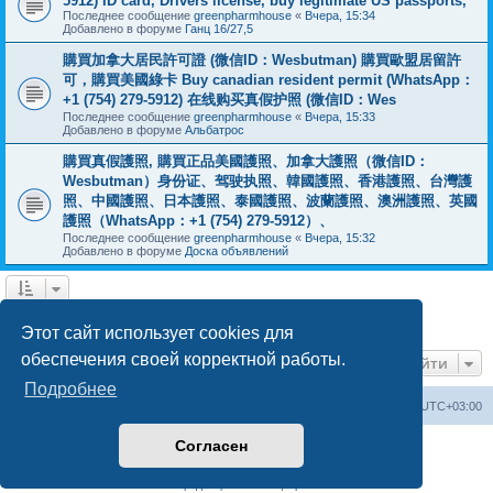
5912) ID card, Drivers license, buy legitimate US passports,
Последнее сообщение
greenpharmhouse
«
Вчера, 15:34
Добавлено в форуме
Ганц 16/27,5
購買加拿大居民許可證 (微信ID：Wesbutman) 購買歐盟居留許
可，購買美國綠卡 Buy canadian resident permit (WhatsApp：
+1 (754) 279-5912) 在线购买真假护照 (微信ID：Wes
Последнее сообщение
greenpharmhouse
«
Вчера, 15:33
Добавлено в форуме
Альбатрос
購買真假護照, 購買正品美國護照、加拿大護照（微信ID：
Wesbutman）身份证、驾驶执照、韓國護照、香港護照、台灣護
照、中國護照、日本護照、泰國護照、波蘭護照、澳洲護照、英國
護照（WhatsApp：+1 (754) 279-5912）、
Последнее сообщение
greenpharmhouse
«
Вчера, 15:32
Добавлено в форуме
Доска объявлений
1
2
3
След.
Найдено 55 результатов
Этот сайт использует cookies для
обеспечения своей корректной работы.
Перейти
Подробнее
Центральный сайт
Список форумов
Часовой пояс:
UTC+03:00
Согласен
Создано на основе
phpBB
® Forum Software © phpBB Limited
Русская поддержка phpBB
Конфиденциальность
|
Правила