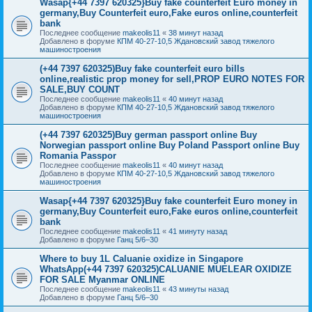
Wasap{+44 7397 620325}Buy fake counterfeit Euro money in
germany,Buy Counterfeit euro,Fake euros online,counterfeit
bank
Последнее сообщение
makeolis11
«
38 минут назад
Добавлено в форуме
КПМ 40-27-10,5 Ждановский завод тяжелого
машиностроения
(+44 7397 620325)Buy fake counterfeit euro bills
online,realistic prop money for sell,PROP EURO NOTES FOR
SALE,BUY COUNT
Последнее сообщение
makeolis11
«
40 минут назад
Добавлено в форуме
КПМ 40-27-10,5 Ждановский завод тяжелого
машиностроения
(+44 7397 620325)Buy german passport online Buy
Norwegian passport online Buy Poland Passport online Buy
Romania Passpor
Последнее сообщение
makeolis11
«
40 минут назад
Добавлено в форуме
КПМ 40-27-10,5 Ждановский завод тяжелого
машиностроения
Wasap{+44 7397 620325}Buy fake counterfeit Euro money in
germany,Buy Counterfeit euro,Fake euros online,counterfeit
bank
Последнее сообщение
makeolis11
«
41 минуту назад
Добавлено в форуме
Ганц 5/6–30
Where to buy 1L Caluanie oxidize in Singapore
WhatsApp(+44 7397 620325)CALUANIE MUELEAR OXIDIZE
FOR SALE Myanmar ONLINE
Последнее сообщение
makeolis11
«
43 минуты назад
Добавлено в форуме
Ганц 5/6–30