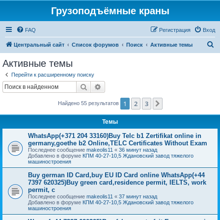
Грузоподъёмные краны
FAQ
Регистрация
Вход
П
Центральный сайт
Список форумов
Поиск
Активные темы
о
Активные темы
и
Перейти к расширенному поиску
с
Поиск
Расширенный поиск
к
1
2
3
След.
Найдено 55 результатов
Темы
WhatsApp(+371 204 33160)Buy Telc b1 Zertifikat online in
germany,goethe b2 Online,TELC Certificates Without Exam
Последнее сообщение
makeolis11
«
36 минут назад
Добавлено в форуме
КПМ 40-27-10,5 Ждановский завод тяжелого
машиностроения
Buy german ID Card,buy EU ID Card online WhatsApp(+44
7397 620325)Buy green card,residence permit, IELTS, work
permit, c
Последнее сообщение
makeolis11
«
37 минут назад
Добавлено в форуме
КПМ 40-27-10,5 Ждановский завод тяжелого
машиностроения