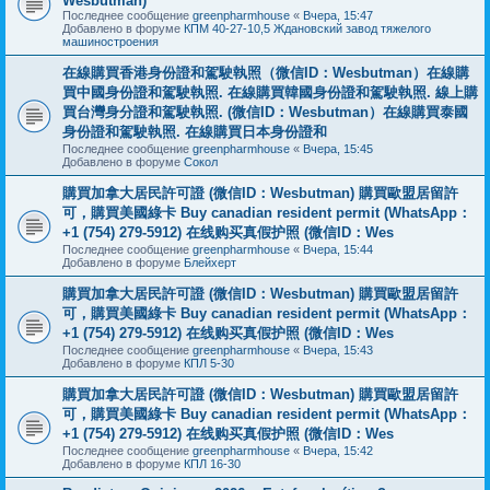
Wesbutman)
Последнее сообщение
greenpharmhouse
«
Вчера, 15:47
Добавлено в форуме
КПМ 40-27-10,5 Ждановский завод тяжелого
машиностроения
在線購買香港身份證和駕駛執照（微信ID：Wesbutman）在線購
買中國身份證和駕駛執照. 在線購買韓國身份證和駕駛執照. 線上購
買台灣身分證和駕駛執照. (微信ID：Wesbutman）在線購買泰國
身份證和駕駛執照. 在線購買日本身份證和
Последнее сообщение
greenpharmhouse
«
Вчера, 15:45
Добавлено в форуме
Сокол
購買加拿大居民許可證 (微信ID：Wesbutman) 購買歐盟居留許
可，購買美國綠卡 Buy canadian resident permit (WhatsApp：
+1 (754) 279-5912) 在线购买真假护照 (微信ID：Wes
Последнее сообщение
greenpharmhouse
«
Вчера, 15:44
Добавлено в форуме
Блейхерт
購買加拿大居民許可證 (微信ID：Wesbutman) 購買歐盟居留許
可，購買美國綠卡 Buy canadian resident permit (WhatsApp：
+1 (754) 279-5912) 在线购买真假护照 (微信ID：Wes
Последнее сообщение
greenpharmhouse
«
Вчера, 15:43
Добавлено в форуме
КПЛ 5-30
購買加拿大居民許可證 (微信ID：Wesbutman) 購買歐盟居留許
可，購買美國綠卡 Buy canadian resident permit (WhatsApp：
+1 (754) 279-5912) 在线购买真假护照 (微信ID：Wes
Последнее сообщение
greenpharmhouse
«
Вчера, 15:42
Добавлено в форуме
КПЛ 16-30