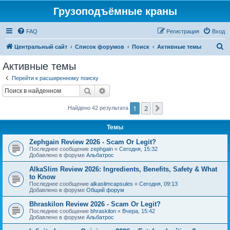
Грузоподъёмные краны
FAQ
Регистрация
Вход
П
Центральный сайт
Список форумов
Поиск
Активные темы
о
Активные темы
и
Перейти к расширенному поиску
с
Поиск
Расширенный поиск
к
1
2
След.
Найдено 42 результата
Темы
Zephgain Review 2026 - Scam Or Legit?
Последнее сообщение
zephgain
«
Сегодня, 15:32
Добавлено в форуме
Альбатрос
AlkaSlim Review 2026: Ingredients, Benefits, Safety & What
to Know
Последнее сообщение
alkaslimcapsules
«
Сегодня, 09:13
Добавлено в форуме
Общий форум
Bhraskilon Review 2026 - Scam Or Legit?
Последнее сообщение
bhraskilon
«
Вчера, 15:42
Добавлено в форуме
Альбатрос