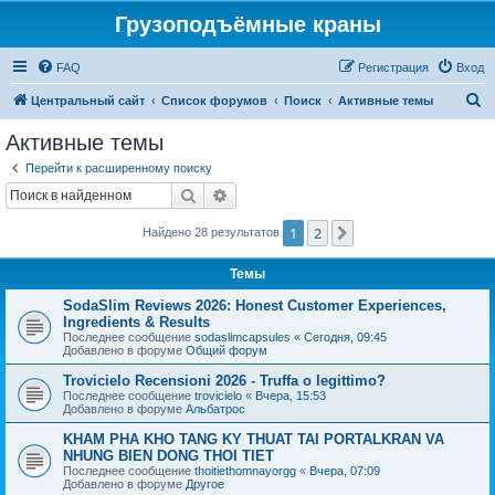
Грузоподъёмные краны
FAQ
Регистрация
Вход
П
Центральный сайт
Список форумов
Поиск
Активные темы
о
Активные темы
и
Перейти к расширенному поиску
с
Поиск
Расширенный поиск
к
1
2
След.
Найдено 28 результатов
Темы
SodaSlim Reviews 2026: Honest Customer Experiences,
Ingredients & Results
Последнее сообщение
sodaslimcapsules
«
Сегодня, 09:45
Добавлено в форуме
Общий форум
Trovicielo Recensioni 2026 - Truffa o legittimo?
Последнее сообщение
trovicielo
«
Вчера, 15:53
Добавлено в форуме
Альбатрос
KHAM PHA KHO TANG KY THUAT TAI PORTALKRAN VA
NHUNG BIEN DONG THOI TIET
Последнее сообщение
thoitiethomnayorgg
«
Вчера, 07:09
Добавлено в форуме
Другое