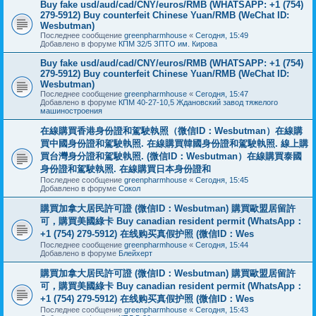
Buy fake usd/aud/cad/CNY/euros/RMB (WHATSAPP: +1 (754)
279-5912) Buy counterfeit Chinese Yuan/RMB (WeChat ID:
Wesbutman)
Последнее сообщение
greenpharmhouse
«
Сегодня, 15:49
Добавлено в форуме
КПМ 32/5 ЗПТО им. Кирова
Buy fake usd/aud/cad/CNY/euros/RMB (WHATSAPP: +1 (754)
279-5912) Buy counterfeit Chinese Yuan/RMB (WeChat ID:
Wesbutman)
Последнее сообщение
greenpharmhouse
«
Сегодня, 15:47
Добавлено в форуме
КПМ 40-27-10,5 Ждановский завод тяжелого
машиностроения
在線購買香港身份證和駕駛執照（微信ID：Wesbutman）在線購
買中國身份證和駕駛執照. 在線購買韓國身份證和駕駛執照. 線上購
買台灣身分證和駕駛執照. (微信ID：Wesbutman）在線購買泰國
身份證和駕駛執照. 在線購買日本身份證和
Последнее сообщение
greenpharmhouse
«
Сегодня, 15:45
Добавлено в форуме
Сокол
購買加拿大居民許可證 (微信ID：Wesbutman) 購買歐盟居留許
可，購買美國綠卡 Buy canadian resident permit (WhatsApp：
+1 (754) 279-5912) 在线购买真假护照 (微信ID：Wes
Последнее сообщение
greenpharmhouse
«
Сегодня, 15:44
Добавлено в форуме
Блейхерт
購買加拿大居民許可證 (微信ID：Wesbutman) 購買歐盟居留許
可，購買美國綠卡 Buy canadian resident permit (WhatsApp：
+1 (754) 279-5912) 在线购买真假护照 (微信ID：Wes
Последнее сообщение
greenpharmhouse
«
Сегодня, 15:43