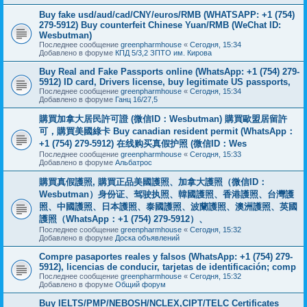
Buy fake usd/aud/cad/CNY/euros/RMB (WHATSAPP: +1 (754)
279-5912) Buy counterfeit Chinese Yuan/RMB (WeChat ID:
Wesbutman)
Последнее сообщение
greenpharmhouse
«
Сегодня, 15:34
Добавлено в форуме
КПД 5/3,2 ЗПТО им. Кирова
Buy Real and Fake Passports online (WhatsApp: +1 (754) 279-
5912) ID card, Drivers license, buy legitimate US passports,
Последнее сообщение
greenpharmhouse
«
Сегодня, 15:34
Добавлено в форуме
Ганц 16/27,5
購買加拿大居民許可證 (微信ID：Wesbutman) 購買歐盟居留許
可，購買美國綠卡 Buy canadian resident permit (WhatsApp：
+1 (754) 279-5912) 在线购买真假护照 (微信ID：Wes
Последнее сообщение
greenpharmhouse
«
Сегодня, 15:33
Добавлено в форуме
Альбатрос
購買真假護照, 購買正品美國護照、加拿大護照（微信ID：
Wesbutman）身份证、驾驶执照、韓國護照、香港護照、台灣護
照、中國護照、日本護照、泰國護照、波蘭護照、澳洲護照、英國
護照（WhatsApp：+1 (754) 279-5912）、
Последнее сообщение
greenpharmhouse
«
Сегодня, 15:32
Добавлено в форуме
Доска объявлений
Compre pasaportes reales y falsos (WhatsApp: +1 (754) 279-
5912), licencias de conducir, tarjetas de identificación; comp
Последнее сообщение
greenpharmhouse
«
Сегодня, 15:32
Добавлено в форуме
Общий форум
Buy IELTS/PMP/NEBOSH/NCLEX,CIPT/TELC Certificates