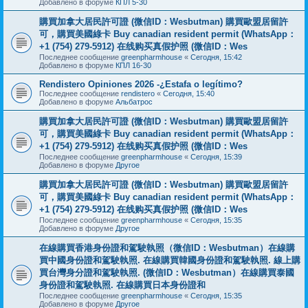
Добавлено в форуме
КПЛ 5-30
購買加拿大居民許可證 (微信ID：Wesbutman) 購買歐盟居留許
可，購買美國綠卡 Buy canadian resident permit (WhatsApp：
+1 (754) 279-5912) 在线购买真假护照 (微信ID：Wes
Последнее сообщение
greenpharmhouse
«
Сегодня, 15:42
Добавлено в форуме
КПЛ 16-30
Rendistero Opiniones 2026 -¿Estafa o legítimo?
Последнее сообщение
rendistero
«
Сегодня, 15:40
Добавлено в форуме
Альбатрос
購買加拿大居民許可證 (微信ID：Wesbutman) 購買歐盟居留許
可，購買美國綠卡 Buy canadian resident permit (WhatsApp：
+1 (754) 279-5912) 在线购买真假护照 (微信ID：Wes
Последнее сообщение
greenpharmhouse
«
Сегодня, 15:39
Добавлено в форуме
Другое
購買加拿大居民許可證 (微信ID：Wesbutman) 購買歐盟居留許
可，購買美國綠卡 Buy canadian resident permit (WhatsApp：
+1 (754) 279-5912) 在线购买真假护照 (微信ID：Wes
Последнее сообщение
greenpharmhouse
«
Сегодня, 15:35
Добавлено в форуме
Другое
在線購買香港身份證和駕駛執照（微信ID：Wesbutman）在線購
買中國身份證和駕駛執照. 在線購買韓國身份證和駕駛執照. 線上購
買台灣身分證和駕駛執照. (微信ID：Wesbutman）在線購買泰國
身份證和駕駛執照. 在線購買日本身份證和
Последнее сообщение
greenpharmhouse
«
Сегодня, 15:35
Добавлено в форуме
Другое