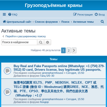
Грузоподъёмные краны
FAQ
Регистрация
Вход
П
Центральный сайт
Список форумов
Поиск
Активные темы
о
Активные темы
и
Перейти к расширенному поиску
с
Поиск
Расширенный поиск
к
1
2
След.
Найдено 46 результатов
Темы
Buy Real and Fake Passports online (WhatsApp: +1 (754) 279-
5912) ID card, Drivers license, buy legitimate US passports,
Последнее сообщение
greenpharmhouse
«
Сегодня, 15:50
Добавлено в форуме
Ганц 5/6–30
無需考試購買 IELTS、PMP、NEBOSH、NCLEX、CIPT 或
TELC 證書 (微信 ID：Wesbutman) 購買GREE、NCE、雅思、托
福、PTE、CPSO、學位及其他文件。我們也提供文憑
（WhatsApp：+1 (7
Последнее сообщение
greenpharmhouse
«
Сегодня, 15:50
Добавлено в форуме
Кондор