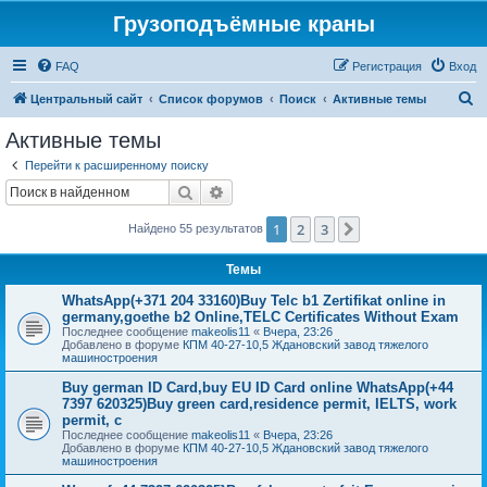
Грузоподъёмные краны
FAQ
Регистрация
Вход
П
Центральный сайт
Список форумов
Поиск
Активные темы
о
Активные темы
и
Перейти к расширенному поиску
с
Поиск
Расширенный поиск
к
1
2
3
След.
Найдено 55 результатов
Темы
WhatsApp(+371 204 33160)Buy Telc b1 Zertifikat online in
germany,goethe b2 Online,TELC Certificates Without Exam
Последнее сообщение
makeolis11
«
Вчера, 23:26
Добавлено в форуме
КПМ 40-27-10,5 Ждановский завод тяжелого
машиностроения
Buy german ID Card,buy EU ID Card online WhatsApp(+44
7397 620325)Buy green card,residence permit, IELTS, work
permit, c
Последнее сообщение
makeolis11
«
Вчера, 23:26
Добавлено в форуме
КПМ 40-27-10,5 Ждановский завод тяжелого
машиностроения