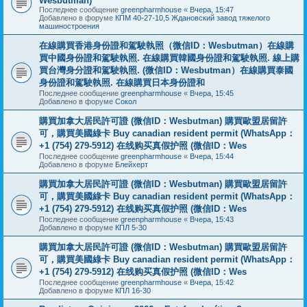
Wesbutman)
Последнее сообщение
greenpharmhouse
«
Вчера, 15:47
Добавлено в форуме
КПМ 40-27-10,5 Ждановский завод тяжелого
машиностроения
在線購買香港身份證和駕駛執照（微信ID：Wesbutman）在線購
買中國身份證和駕駛執照. 在線購買韓國身份證和駕駛執照. 線上購
買台灣身分證和駕駛執照. (微信ID：Wesbutman）在線購買泰國
身份證和駕駛執照. 在線購買日本身份證和
Последнее сообщение
greenpharmhouse
«
Вчера, 15:45
Добавлено в форуме
Сокол
購買加拿大居民許可證 (微信ID：Wesbutman) 購買歐盟居留許
可，購買美國綠卡 Buy canadian resident permit (WhatsApp：
+1 (754) 279-5912) 在线购买真假护照 (微信ID：Wes
Последнее сообщение
greenpharmhouse
«
Вчера, 15:44
Добавлено в форуме
Блейхерт
購買加拿大居民許可證 (微信ID：Wesbutman) 購買歐盟居留許
可，購買美國綠卡 Buy canadian resident permit (WhatsApp：
+1 (754) 279-5912) 在线购买真假护照 (微信ID：Wes
Последнее сообщение
greenpharmhouse
«
Вчера, 15:43
Добавлено в форуме
КПЛ 5-30
購買加拿大居民許可證 (微信ID：Wesbutman) 購買歐盟居留許
可，購買美國綠卡 Buy canadian resident permit (WhatsApp：
+1 (754) 279-5912) 在线购买真假护照 (微信ID：Wes
Последнее сообщение
greenpharmhouse
«
Вчера, 15:42
Добавлено в форуме
КПЛ 16-30