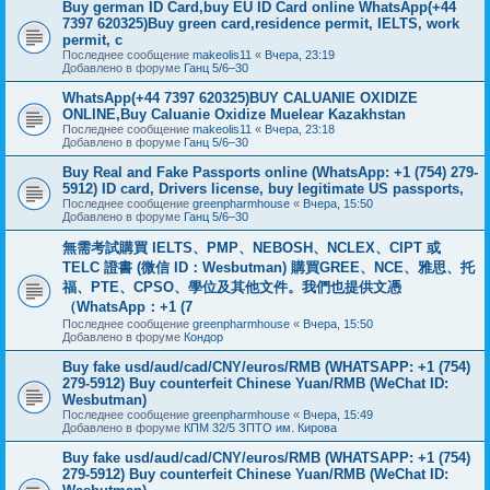
Buy german ID Card,buy EU ID Card online WhatsApp(+44
7397 620325)Buy green card,residence permit, IELTS, work
permit, c
Последнее сообщение
makeolis11
«
Вчера, 23:19
Добавлено в форуме
Ганц 5/6–30
WhatsApp(+44 7397 620325)BUY CALUANIE OXIDIZE
ONLINE,Buy Caluanie Oxidize Muelear Kazakhstan
Последнее сообщение
makeolis11
«
Вчера, 23:18
Добавлено в форуме
Ганц 5/6–30
Buy Real and Fake Passports online (WhatsApp: +1 (754) 279-
5912) ID card, Drivers license, buy legitimate US passports,
Последнее сообщение
greenpharmhouse
«
Вчера, 15:50
Добавлено в форуме
Ганц 5/6–30
無需考試購買 IELTS、PMP、NEBOSH、NCLEX、CIPT 或
TELC 證書 (微信 ID：Wesbutman) 購買GREE、NCE、雅思、托
福、PTE、CPSO、學位及其他文件。我們也提供文憑
（WhatsApp：+1 (7
Последнее сообщение
greenpharmhouse
«
Вчера, 15:50
Добавлено в форуме
Кондор
Buy fake usd/aud/cad/CNY/euros/RMB (WHATSAPP: +1 (754)
279-5912) Buy counterfeit Chinese Yuan/RMB (WeChat ID:
Wesbutman)
Последнее сообщение
greenpharmhouse
«
Вчера, 15:49
Добавлено в форуме
КПМ 32/5 ЗПТО им. Кирова
Buy fake usd/aud/cad/CNY/euros/RMB (WHATSAPP: +1 (754)
279-5912) Buy counterfeit Chinese Yuan/RMB (WeChat ID: