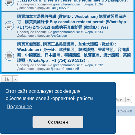
5912) ID card, Drivers license, buy legitimate US passports,
Последнее сообщение
greenpharmhouse
«
Вчера, 15:34
Добавлено в форуме
Ганц 16/27,5
購買加拿大居民許可證 (微信ID：Wesbutman) 購買歐盟居留許
可，購買美國綠卡 Buy canadian resident permit (WhatsApp：
+1 (754) 279-5912) 在线购买真假护照 (微信ID：Wes
Последнее сообщение
greenpharmhouse
«
Вчера, 15:33
Добавлено в форуме
Альбатрос
購買真假護照, 購買正品美國護照、加拿大護照（微信ID：
Wesbutman）身份证、驾驶执照、韓國護照、香港護照、台灣護
照、中國護照、日本護照、泰國護照、波蘭護照、澳洲護照、英國
護照（WhatsApp：+1 (754) 279-5912）、
Последнее сообщение
greenpharmhouse
«
Вчера, 15:32
Добавлено в форуме
Доска объявлений
1
2
3
След.
Найдено 55 результатов
Этот сайт использует cookies для
обеспечения своей корректной работы.
Перейти
Подробнее
Центральный сайт
Список форумов
Часовой пояс:
UTC+03:00
Согласен
Создано на основе
phpBB
® Forum Software © phpBB Limited
Русская поддержка phpBB
Конфиденциальность
|
Правила