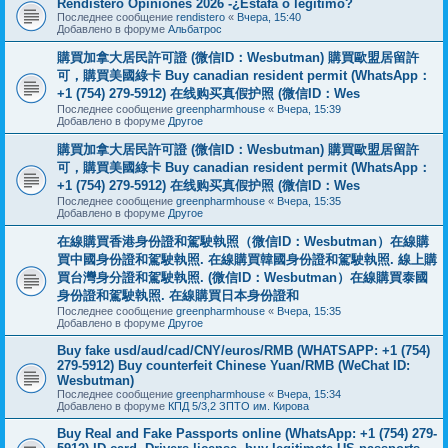
Rendistero Opiniones 2026 -¿Estafa o legítimo?
Последнее сообщение
rendistero
«
Вчера, 15:40
Добавлено в форуме
Альбатрос
購買加拿大居民許可證 (微信ID：Wesbutman) 購買歐盟居留許
可，購買美國綠卡 Buy canadian resident permit (WhatsApp：
+1 (754) 279-5912) 在线购买真假护照 (微信ID：Wes
Последнее сообщение
greenpharmhouse
«
Вчера, 15:39
Добавлено в форуме
Другое
購買加拿大居民許可證 (微信ID：Wesbutman) 購買歐盟居留許
可，購買美國綠卡 Buy canadian resident permit (WhatsApp：
+1 (754) 279-5912) 在线购买真假护照 (微信ID：Wes
Последнее сообщение
greenpharmhouse
«
Вчера, 15:35
Добавлено в форуме
Другое
在線購買香港身份證和駕駛執照（微信ID：Wesbutman）在線購
買中國身份證和駕駛執照. 在線購買韓國身份證和駕駛執照. 線上購
買台灣身分證和駕駛執照. (微信ID：Wesbutman）在線購買泰國
身份證和駕駛執照. 在線購買日本身份證和
Последнее сообщение
greenpharmhouse
«
Вчера, 15:35
Добавлено в форуме
Другое
Buy fake usd/aud/cad/CNY/euros/RMB (WHATSAPP: +1 (754)
279-5912) Buy counterfeit Chinese Yuan/RMB (WeChat ID:
Wesbutman)
Последнее сообщение
greenpharmhouse
«
Вчера, 15:34
Добавлено в форуме
КПД 5/3,2 ЗПТО им. Кирова
Buy Real and Fake Passports online (WhatsApp: +1 (754) 279-