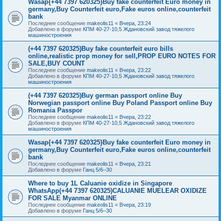
Wasap{+44 7397 620325}Buy fake counterfeit Euro money in
germany,Buy Counterfeit euro,Fake euros online,counterfeit
bank
Последнее сообщение
makeolis11
«
Вчера, 23:24
Добавлено в форуме
КПМ 40-27-10,5 Ждановский завод тяжелого
машиностроения
(+44 7397 620325)Buy fake counterfeit euro bills
online,realistic prop money for sell,PROP EURO NOTES FOR
SALE,BUY COUNT
Последнее сообщение
makeolis11
«
Вчера, 23:22
Добавлено в форуме
КПМ 40-27-10,5 Ждановский завод тяжелого
машиностроения
(+44 7397 620325)Buy german passport online Buy
Norwegian passport online Buy Poland Passport online Buy
Romania Passpor
Последнее сообщение
makeolis11
«
Вчера, 23:22
Добавлено в форуме
КПМ 40-27-10,5 Ждановский завод тяжелого
машиностроения
Wasap{+44 7397 620325}Buy fake counterfeit Euro money in
germany,Buy Counterfeit euro,Fake euros online,counterfeit
bank
Последнее сообщение
makeolis11
«
Вчера, 23:21
Добавлено в форуме
Ганц 5/6–30
Where to buy 1L Caluanie oxidize in Singapore
WhatsApp(+44 7397 620325)CALUANIE MUELEAR OXIDIZE
FOR SALE Myanmar ONLINE
Последнее сообщение
makeolis11
«
Вчера, 23:19
Добавлено в форуме
Ганц 5/6–30