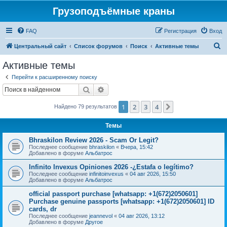
Грузоподъёмные краны
FAQ
Регистрация
Вход
П
Центральный сайт
Список форумов
Поиск
Активные темы
о
Активные темы
и
Перейти к расширенному поиску
с
Поиск
Расширенный поиск
к
1
2
3
4
След.
Найдено 79 результатов
Темы
Bhraskilon Review 2026 - Scam Or Legit?
Последнее сообщение
bhraskilon
«
Вчера, 15:42
Добавлено в форуме
Альбатрос
Infinito Invexus Opiniones 2026 -¿Estafa o legítimo?
Последнее сообщение
infinitoinvexus
«
04 авг 2026, 15:50
Добавлено в форуме
Альбатрос
official passport purchase [whatsapp: +1(672)2050601]
Purchase genuine passports [whatsapp: +1(672)2050601] ID
cards, dr
Последнее сообщение
jeannevol
«
04 авг 2026, 13:12
Добавлено в форуме
Другое