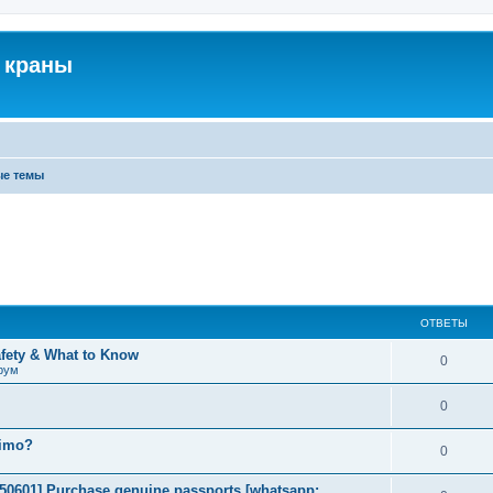
 краны
ые темы
ОТВЕТЫ
afety & What to Know
0
рум
0
timo?
0
2050601] Purchase genuine passports [whatsapp: