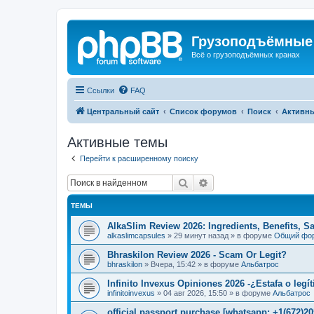
Грузоподъёмные
Всё о грузоподъёмных кранах
Ссылки
FAQ
Центральный сайт
Список форумов
Поиск
Активн
Активные темы
Перейти к расширенному поиску
Поиск
Расширенный поиск
ТЕМЫ
AlkaSlim Review 2026: Ingredients, Benefits, S
alkaslimcapsules
»
29 минут назад
» в форуме
Общий фо
Bhraskilon Review 2026 - Scam Or Legit?
bhraskilon
»
Вчера, 15:42
» в форуме
Альбатрос
Infinito Invexus Opiniones 2026 -¿Estafa o legí
infinitoinvexus
»
04 авг 2026, 15:50
» в форуме
Альбатрос
official passport purchase [whatsapp: +1(672)