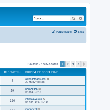
Поиск
Расширенный по
Регистрация
Вход
1
2
3
4
След.
Найдено 77 результатов
ПРОСМОТРЫ
ПОСЛЕДНЕЕ СООБЩЕНИЕ
alkaslimcapsules
1
29 минут назад
bhraskilon
29
Вчера, 15:42
infinitoinvexus
126
04 авг 2026, 15:50
jeannevol