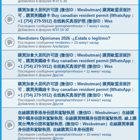
Добавлено в форуме
КПЛ 5-30
購買加拿大居民許可證 (微信ID：Wesbutman) 購買歐盟居留許
可，購買美國綠卡 Buy canadian resident permit (WhatsApp：
+1 (754) 279-5912) 在线购买真假护照 (微信ID：Wes
Последнее сообщение
greenpharmhouse
«
7 минут назад
Добавлено в форуме
КПЛ 16-30
Rendistero Opiniones 2026 -¿Estafa o legítimo?
Последнее сообщение
rendistero
«
10 минут назад
Добавлено в форуме
Альбатрос
購買加拿大居民許可證 (微信ID：Wesbutman) 購買歐盟居留許
可，購買美國綠卡 Buy canadian resident permit (WhatsApp：
+1 (754) 279-5912) 在线购买真假护照 (微信ID：Wes
Последнее сообщение
greenpharmhouse
«
11 минут назад
Добавлено в форуме
Другое
購買加拿大居民許可證 (微信ID：Wesbutman) 購買歐盟居留許
可，購買美國綠卡 Buy canadian resident permit (WhatsApp：
+1 (754) 279-5912) 在线购买真假护照 (微信ID：Wes
Последнее сообщение
greenpharmhouse
«
14 минут назад
Добавлено в форуме
Другое
在線購買香港身份證和駕駛執照（微信ID：Wesbutman）在線購
買中國身份證和駕駛執照. 在線購買韓國身份證和駕駛執照. 線上購
買台灣身分證和駕駛執照. (微信ID：Wesbutman）在線購買泰國
身份證和駕駛執照. 在線購買日本身份證和
Последнее сообщение
greenpharmhouse
«
15 минут назад
Добавлено в форуме
Другое