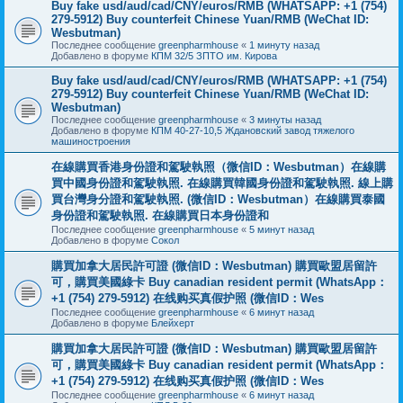
Buy fake usd/aud/cad/CNY/euros/RMB (WHATSAPP: +1 (754)
279-5912) Buy counterfeit Chinese Yuan/RMB (WeChat ID:
Wesbutman)
Последнее сообщение
greenpharmhouse
«
1 минуту назад
Добавлено в форуме
КПМ 32/5 ЗПТО им. Кирова
Buy fake usd/aud/cad/CNY/euros/RMB (WHATSAPP: +1 (754)
279-5912) Buy counterfeit Chinese Yuan/RMB (WeChat ID:
Wesbutman)
Последнее сообщение
greenpharmhouse
«
3 минуты назад
Добавлено в форуме
КПМ 40-27-10,5 Ждановский завод тяжелого
машиностроения
在線購買香港身份證和駕駛執照（微信ID：Wesbutman）在線購
買中國身份證和駕駛執照. 在線購買韓國身份證和駕駛執照. 線上購
買台灣身分證和駕駛執照. (微信ID：Wesbutman）在線購買泰國
身份證和駕駛執照. 在線購買日本身份證和
Последнее сообщение
greenpharmhouse
«
5 минут назад
Добавлено в форуме
Сокол
購買加拿大居民許可證 (微信ID：Wesbutman) 購買歐盟居留許
可，購買美國綠卡 Buy canadian resident permit (WhatsApp：
+1 (754) 279-5912) 在线购买真假护照 (微信ID：Wes
Последнее сообщение
greenpharmhouse
«
6 минут назад
Добавлено в форуме
Блейхерт
購買加拿大居民許可證 (微信ID：Wesbutman) 購買歐盟居留許
可，購買美國綠卡 Buy canadian resident permit (WhatsApp：
+1 (754) 279-5912) 在线购买真假护照 (微信ID：Wes
Последнее сообщение
greenpharmhouse
«
6 минут назад