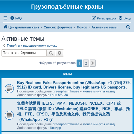
Грузоподъёмные краны
FAQ
Регистрация
Вход
П
Центральный сайт
Список форумов
Поиск
Активные темы
о
Активные темы
и
Перейти к расширенному поиску
с
Поиск
Расширенный поиск
к
1
2
След.
Найдено 46 результатов
Темы
Buy Real and Fake Passports online (WhatsApp: +1 (754) 279-
5912) ID card, Drivers license, buy legitimate US passports,
Последнее сообщение
greenpharmhouse
«
менее минуты назад
Добавлено в форуме
Ганц 5/6–30
無需考試購買 IELTS、PMP、NEBOSH、NCLEX、CIPT 或
TELC 證書 (微信 ID：Wesbutman) 購買GREE、NCE、雅思、托
福、PTE、CPSO、學位及其他文件。我們也提供文憑
（WhatsApp：+1 (7
Последнее сообщение
greenpharmhouse
«
менее минуты назад
Добавлено в форуме
Кондор