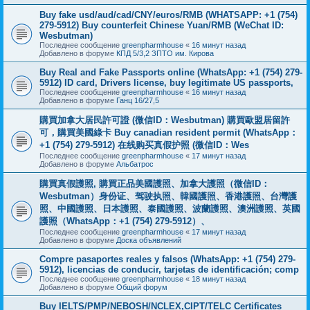
Buy fake usd/aud/cad/CNY/euros/RMB (WHATSAPP: +1 (754)
279-5912) Buy counterfeit Chinese Yuan/RMB (WeChat ID:
Wesbutman)
Последнее сообщение
greenpharmhouse
«
16 минут назад
Добавлено в форуме
КПД 5/3,2 ЗПТО им. Кирова
Buy Real and Fake Passports online (WhatsApp: +1 (754) 279-
5912) ID card, Drivers license, buy legitimate US passports,
Последнее сообщение
greenpharmhouse
«
16 минут назад
Добавлено в форуме
Ганц 16/27,5
購買加拿大居民許可證 (微信ID：Wesbutman) 購買歐盟居留許
可，購買美國綠卡 Buy canadian resident permit (WhatsApp：
+1 (754) 279-5912) 在线购买真假护照 (微信ID：Wes
Последнее сообщение
greenpharmhouse
«
17 минут назад
Добавлено в форуме
Альбатрос
購買真假護照, 購買正品美國護照、加拿大護照（微信ID：
Wesbutman）身份证、驾驶执照、韓國護照、香港護照、台灣護
照、中國護照、日本護照、泰國護照、波蘭護照、澳洲護照、英國
護照（WhatsApp：+1 (754) 279-5912）、
Последнее сообщение
greenpharmhouse
«
17 минут назад
Добавлено в форуме
Доска объявлений
Compre pasaportes reales y falsos (WhatsApp: +1 (754) 279-
5912), licencias de conducir, tarjetas de identificación; comp
Последнее сообщение
greenpharmhouse
«
18 минут назад
Добавлено в форуме
Общий форум
Buy IELTS/PMP/NEBOSH/NCLEX,CIPT/TELC Certificates