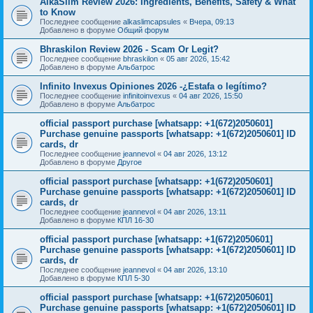
AlkaSlim Review 2026: Ingredients, Benefits, Safety & What
to Know
Последнее сообщение
alkaslimcapsules
«
Вчера, 09:13
Добавлено в форуме
Общий форум
Bhraskilon Review 2026 - Scam Or Legit?
Последнее сообщение
bhraskilon
«
05 авг 2026, 15:42
Добавлено в форуме
Альбатрос
Infinito Invexus Opiniones 2026 -¿Estafa o legítimo?
Последнее сообщение
infinitoinvexus
«
04 авг 2026, 15:50
Добавлено в форуме
Альбатрос
official passport purchase [whatsapp: +1(672)2050601]
Purchase genuine passports [whatsapp: +1(672)2050601] ID
cards, dr
Последнее сообщение
jeannevol
«
04 авг 2026, 13:12
Добавлено в форуме
Другое
official passport purchase [whatsapp: +1(672)2050601]
Purchase genuine passports [whatsapp: +1(672)2050601] ID
cards, dr
Последнее сообщение
jeannevol
«
04 авг 2026, 13:11
Добавлено в форуме
КПЛ 16-30
official passport purchase [whatsapp: +1(672)2050601]
Purchase genuine passports [whatsapp: +1(672)2050601] ID
cards, dr
Последнее сообщение
jeannevol
«
04 авг 2026, 13:10
Добавлено в форуме
КПЛ 5-30
official passport purchase [whatsapp: +1(672)2050601]
Purchase genuine passports [whatsapp: +1(672)2050601] ID