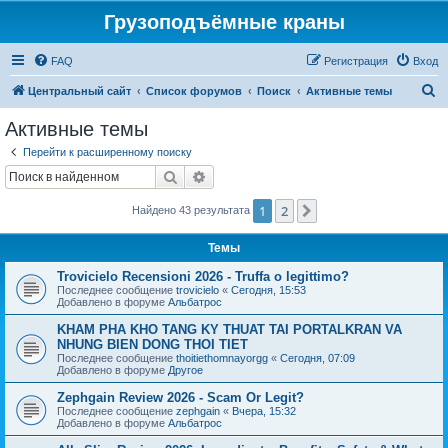
Грузоподъёмные краны
FAQ
Регистрация
Вход
П
Центральный сайт
Список форумов
Поиск
Активные темы
о
Активные темы
и
Перейти к расширенному поиску
с
Поиск
Расширенный поиск
к
1
2
След.
Найдено 43 результата
Темы
Trovicielo Recensioni 2026 - Truffa o legittimo?
Последнее сообщение
trovicielo
«
Сегодня, 15:53
Добавлено в форуме
Альбатрос
KHAM PHA KHO TANG KY THUAT TAI PORTALKRAN VA
NHUNG BIEN DONG THOI TIET
Последнее сообщение
thoitiethomnayorgg
«
Сегодня, 07:09
Добавлено в форуме
Другое
Zephgain Review 2026 - Scam Or Legit?
Последнее сообщение
zephgain
«
Вчера, 15:32
Добавлено в форуме
Альбатрос