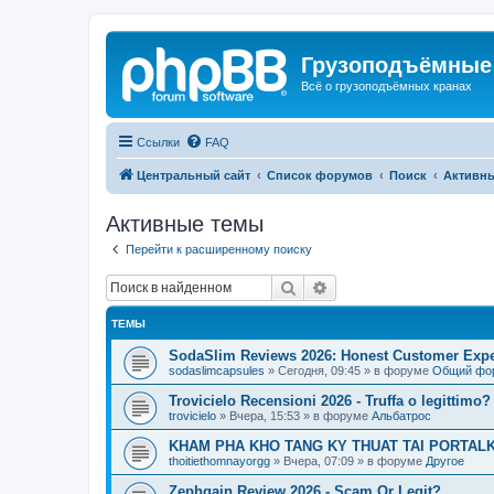
Грузоподъёмные
Всё о грузоподъёмных кранах
Ссылки
FAQ
Центральный сайт
Список форумов
Поиск
Активн
Активные темы
Перейти к расширенному поиску
Поиск
Расширенный поиск
ТЕМЫ
SodaSlim Reviews 2026: Honest Customer Exper
sodaslimcapsules
»
Сегодня, 09:45
» в форуме
Общий фо
Trovicielo Recensioni 2026 - Truffa o legittimo?
trovicielo
»
Вчера, 15:53
» в форуме
Альбатрос
KHAM PHA KHO TANG KY THUAT TAI PORTALK
thoitiethomnayorgg
»
Вчера, 07:09
» в форуме
Другое
Zephgain Review 2026 - Scam Or Legit?