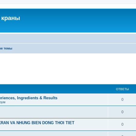
 краны
ые темы
ОТВЕТЫ
iences, Ingredients & Results
0
рум
0
RAN VA NHUNG BIEN DONG THOI TIET
0