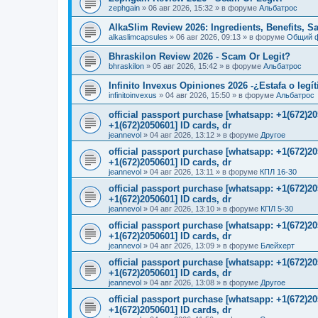
zephgain
»
06 авг 2026, 15:32
» в форуме
Альбатрос
AlkaSlim Review 2026: Ingredients, Benefits, S
alkaslimcapsules
»
06 авг 2026, 09:13
» в форуме
Общий 
Bhraskilon Review 2026 - Scam Or Legit?
bhraskilon
»
05 авг 2026, 15:42
» в форуме
Альбатрос
Infinito Invexus Opiniones 2026 -¿Estafa o legí
infinitoinvexus
»
04 авг 2026, 15:50
» в форуме
Альбатрос
official passport purchase [whatsapp: +1(672)
+1(672)2050601] ID cards, dr
jeannevol
»
04 авг 2026, 13:12
» в форуме
Другое
official passport purchase [whatsapp: +1(672)
+1(672)2050601] ID cards, dr
jeannevol
»
04 авг 2026, 13:11
» в форуме
КПЛ 16-30
official passport purchase [whatsapp: +1(672)
+1(672)2050601] ID cards, dr
jeannevol
»
04 авг 2026, 13:10
» в форуме
КПЛ 5-30
official passport purchase [whatsapp: +1(672)
+1(672)2050601] ID cards, dr
jeannevol
»
04 авг 2026, 13:09
» в форуме
Блейхерт
official passport purchase [whatsapp: +1(672)
+1(672)2050601] ID cards, dr
jeannevol
»
04 авг 2026, 13:08
» в форуме
Другое
official passport purchase [whatsapp: +1(672)
+1(672)2050601] ID cards, dr