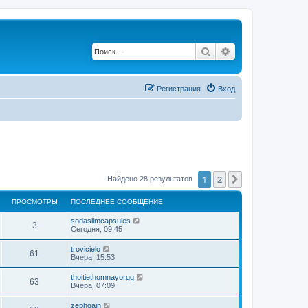
Поиск
Расширенный по
Регистрация
Вход
1
2
След.
Найдено 28 результатов
ПРОСМОТРЫ
ПОСЛЕДНЕЕ СООБЩЕНИЕ
sodaslimcapsules
3
Сегодня, 09:45
trovicielo
61
Вчера, 15:53
thoitiethomnayorgg
63
Вчера, 07:09
zephgain