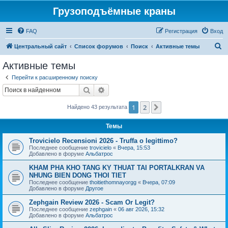
Грузоподъёмные краны
FAQ
Регистрация
Вход
П
Центральный сайт
Список форумов
Поиск
Активные темы
о
Активные темы
и
Перейти к расширенному поиску
с
Поиск
Расширенный поиск
к
1
2
След.
Найдено 43 результата
Темы
Trovicielo Recensioni 2026 - Truffa o legittimo?
Последнее сообщение
trovicielo
«
Вчера, 15:53
Добавлено в форуме
Альбатрос
KHAM PHA KHO TANG KY THUAT TAI PORTALKRAN VA
NHUNG BIEN DONG THOI TIET
Последнее сообщение
thoitiethomnayorgg
«
Вчера, 07:09
Добавлено в форуме
Другое
Zephgain Review 2026 - Scam Or Legit?
Последнее сообщение
zephgain
«
06 авг 2026, 15:32
Добавлено в форуме
Альбатрос