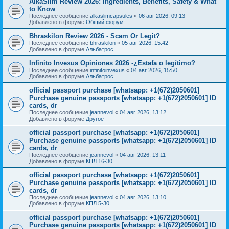
AlkaSlim Review 2026: Ingredients, Benefits, Safety & What
to Know
Последнее сообщение
alkaslimcapsules
«
06 авг 2026, 09:13
Добавлено в форуме
Общий форум
Bhraskilon Review 2026 - Scam Or Legit?
Последнее сообщение
bhraskilon
«
05 авг 2026, 15:42
Добавлено в форуме
Альбатрос
Infinito Invexus Opiniones 2026 -¿Estafa o legítimo?
Последнее сообщение
infinitoinvexus
«
04 авг 2026, 15:50
Добавлено в форуме
Альбатрос
official passport purchase [whatsapp: +1(672)2050601]
Purchase genuine passports [whatsapp: +1(672)2050601] ID
cards, dr
Последнее сообщение
jeannevol
«
04 авг 2026, 13:12
Добавлено в форуме
Другое
official passport purchase [whatsapp: +1(672)2050601]
Purchase genuine passports [whatsapp: +1(672)2050601] ID
cards, dr
Последнее сообщение
jeannevol
«
04 авг 2026, 13:11
Добавлено в форуме
КПЛ 16-30
official passport purchase [whatsapp: +1(672)2050601]
Purchase genuine passports [whatsapp: +1(672)2050601] ID
cards, dr
Последнее сообщение
jeannevol
«
04 авг 2026, 13:10
Добавлено в форуме
КПЛ 5-30
official passport purchase [whatsapp: +1(672)2050601]
Purchase genuine passports [whatsapp: +1(672)2050601] ID