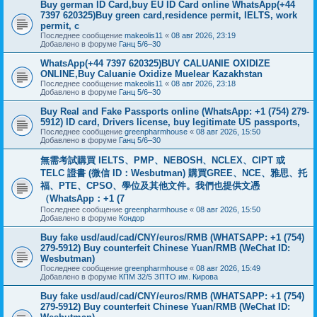
Buy german ID Card,buy EU ID Card online WhatsApp(+44
7397 620325)Buy green card,residence permit, IELTS, work
permit, c
Последнее сообщение
makeolis11
«
08 авг 2026, 23:19
Добавлено в форуме
Ганц 5/6–30
WhatsApp(+44 7397 620325)BUY CALUANIE OXIDIZE
ONLINE,Buy Caluanie Oxidize Muelear Kazakhstan
Последнее сообщение
makeolis11
«
08 авг 2026, 23:18
Добавлено в форуме
Ганц 5/6–30
Buy Real and Fake Passports online (WhatsApp: +1 (754) 279-
5912) ID card, Drivers license, buy legitimate US passports,
Последнее сообщение
greenpharmhouse
«
08 авг 2026, 15:50
Добавлено в форуме
Ганц 5/6–30
無需考試購買 IELTS、PMP、NEBOSH、NCLEX、CIPT 或
TELC 證書 (微信 ID：Wesbutman) 購買GREE、NCE、雅思、托
福、PTE、CPSO、學位及其他文件。我們也提供文憑
（WhatsApp：+1 (7
Последнее сообщение
greenpharmhouse
«
08 авг 2026, 15:50
Добавлено в форуме
Кондор
Buy fake usd/aud/cad/CNY/euros/RMB (WHATSAPP: +1 (754)
279-5912) Buy counterfeit Chinese Yuan/RMB (WeChat ID:
Wesbutman)
Последнее сообщение
greenpharmhouse
«
08 авг 2026, 15:49
Добавлено в форуме
КПМ 32/5 ЗПТО им. Кирова
Buy fake usd/aud/cad/CNY/euros/RMB (WHATSAPP: +1 (754)
279-5912) Buy counterfeit Chinese Yuan/RMB (WeChat ID: