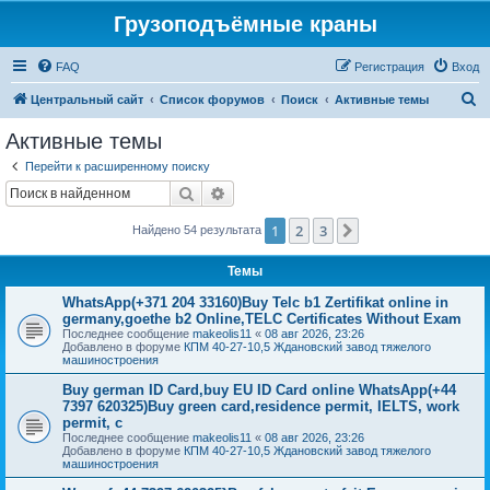
Грузоподъёмные краны
FAQ
Регистрация
Вход
П
Центральный сайт
Список форумов
Поиск
Активные темы
о
Активные темы
и
Перейти к расширенному поиску
с
Поиск
Расширенный поиск
к
1
2
3
След.
Найдено 54 результата
Темы
WhatsApp(+371 204 33160)Buy Telc b1 Zertifikat online in
germany,goethe b2 Online,TELC Certificates Without Exam
Последнее сообщение
makeolis11
«
08 авг 2026, 23:26
Добавлено в форуме
КПМ 40-27-10,5 Ждановский завод тяжелого
машиностроения
Buy german ID Card,buy EU ID Card online WhatsApp(+44
7397 620325)Buy green card,residence permit, IELTS, work
permit, c
Последнее сообщение
makeolis11
«
08 авг 2026, 23:26
Добавлено в форуме
КПМ 40-27-10,5 Ждановский завод тяжелого
машиностроения