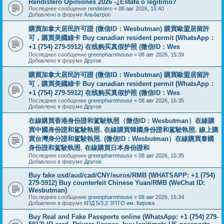
Rendistero Opiniones 2026 -¿Estafa o legítimo?
Последнее сообщение
rendistero
«
08 авг 2026, 15:40
Добавлено в форуме
Альбатрос
購買加拿大居民許可證 (微信ID：Wesbutman) 購買歐盟居留許
可，購買美國綠卡 Buy canadian resident permit (WhatsApp：
+1 (754) 279-5912) 在线购买真假护照 (微信ID：Wes
Последнее сообщение
greenpharmhouse
«
08 авг 2026, 15:39
Добавлено в форуме
Другое
購買加拿大居民許可證 (微信ID：Wesbutman) 購買歐盟居留許
可，購買美國綠卡 Buy canadian resident permit (WhatsApp：
+1 (754) 279-5912) 在线购买真假护照 (微信ID：Wes
Последнее сообщение
greenpharmhouse
«
08 авг 2026, 15:35
Добавлено в форуме
Другое
在線購買香港身份證和駕駛執照（微信ID：Wesbutman）在線購
買中國身份證和駕駛執照. 在線購買韓國身份證和駕駛執照. 線上購
買台灣身分證和駕駛執照. (微信ID：Wesbutman）在線購買泰國
身份證和駕駛執照. 在線購買日本身份證和
Последнее сообщение
greenpharmhouse
«
08 авг 2026, 15:35
Добавлено в форуме
Другое
Buy fake usd/aud/cad/CNY/euros/RMB (WHATSAPP: +1 (754)
279-5912) Buy counterfeit Chinese Yuan/RMB (WeChat ID:
Wesbutman)
Последнее сообщение
greenpharmhouse
«
08 авг 2026, 15:34
Добавлено в форуме
КПД 5/3,2 ЗПТО им. Кирова
Buy Real and Fake Passports online (WhatsApp: +1 (754) 279-