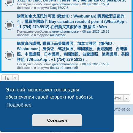
5912) ID card, Drivers license, buy legitimate US passports,
Последнее сообщение
greenpharmhouse
«
08 авг 2026, 15:34
Добавлено в форуме
Ганц 16/27,5
購買加拿大居民許可證 (微信ID：Wesbutman) 購買歐盟居留許
可，購買美國綠卡 Buy canadian resident permit (WhatsApp：
+1 (754) 279-5912) 在线购买真假护照 (微信ID：Wes
Последнее сообщение
greenpharmhouse
«
08 авг 2026, 15:33
Добавлено в форуме
Альбатрос
購買真假護照, 購買正品美國護照、加拿大護照（微信ID：
Wesbutman）身份证、驾驶执照、韓國護照、香港護照、台灣護
照、中國護照、日本護照、泰國護照、波蘭護照、澳洲護照、英國
護照（WhatsApp：+1 (754) 279-5912）、
Последнее сообщение
greenpharmhouse
«
08 авг 2026, 15:32
Добавлено в форуме
Доска объявлений
1
2
3
След.
Найдено 54 результата
Этот сайт использует cookies для
обеспечения своей корректной работы.
Перейти
Подробнее
Центральный сайт
Список форумов
Часовой пояс:
UTC+03:00
Согласен
Создано на основе
phpBB
® Forum Software © phpBB Limited
Русская поддержка phpBB
Конфиденциальность
|
Правила