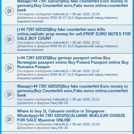
Wasap{+44 7397 620325}Buy fake counterfeit Euro money in
germany,Buy Counterfeit euro,Fake euros online,counterfeit
bank
Последнее сообщение
makeolis11
«
08 авг 2026, 23:24
Добавлено в форуме
КПМ 40-27-10,5 Ждановский завод тяжелого
машиностроения
(+44 7397 620325)Buy fake counterfeit euro bills
online,realistic prop money for sell,PROP EURO NOTES FOR
SALE,BUY COUNT
Последнее сообщение
makeolis11
«
08 авг 2026, 23:22
Добавлено в форуме
КПМ 40-27-10,5 Ждановский завод тяжелого
машиностроения
(+44 7397 620325)Buy german passport online Buy
Norwegian passport online Buy Poland Passport online Buy
Romania Passpor
Последнее сообщение
makeolis11
«
08 авг 2026, 23:22
Добавлено в форуме
КПМ 40-27-10,5 Ждановский завод тяжелого
машиностроения
Wasap{+44 7397 620325}Buy fake counterfeit Euro money in
germany,Buy Counterfeit euro,Fake euros online,counterfeit
bank
Последнее сообщение
makeolis11
«
08 авг 2026, 23:21
Добавлено в форуме
Ганц 5/6–30
Where to buy 1L Caluanie oxidize in Singapore
WhatsApp(+44 7397 620325)CALUANIE MUELEAR OXIDIZE
FOR SALE Myanmar ONLINE
Последнее сообщение
makeolis11
«
08 авг 2026, 23:19
Добавлено в форуме
Ганц 5/6–30