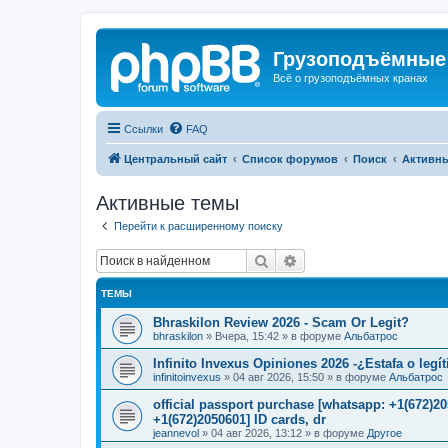
Грузоподъёмные
Всё о грузоподъёмных кранах
Ссылки
FAQ
Центральный сайт
Список форумов
Поиск
Активн
Активные темы
Перейти к расширенному поиску
Поиск
Расширенный поиск
ТЕМЫ
Bhraskilon Review 2026 - Scam Or Legit?
bhraskilon
»
Вчера, 15:42
» в форуме
Альбатрос
Infinito Invexus Opiniones 2026 -¿Estafa o legí
infinitoinvexus
»
04 авг 2026, 15:50
» в форуме
Альбатрос
official passport purchase [whatsapp: +1(672)
+1(672)2050601] ID cards, dr
jeannevol
»
04 авг 2026, 13:12
» в форуме
Другое