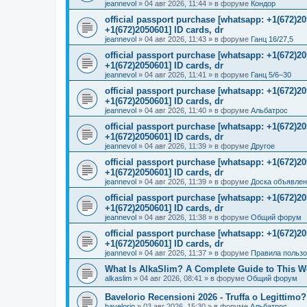
jeannevol
»
04 авг 2026, 11:44
» в форуме
Кондор
official passport purchase [whatsapp: +1(672)
+1(672)2050601] ID cards, dr
jeannevol
»
04 авг 2026, 11:43
» в форуме
Ганц 16/27,5
official passport purchase [whatsapp: +1(672)
+1(672)2050601] ID cards, dr
jeannevol
»
04 авг 2026, 11:41
» в форуме
Ганц 5/6–30
official passport purchase [whatsapp: +1(672)
+1(672)2050601] ID cards, dr
jeannevol
»
04 авг 2026, 11:40
» в форуме
Альбатрос
official passport purchase [whatsapp: +1(672)
+1(672)2050601] ID cards, dr
jeannevol
»
04 авг 2026, 11:39
» в форуме
Другое
official passport purchase [whatsapp: +1(672)
+1(672)2050601] ID cards, dr
jeannevol
»
04 авг 2026, 11:39
» в форуме
Доска объявле
official passport purchase [whatsapp: +1(672)
+1(672)2050601] ID cards, dr
jeannevol
»
04 авг 2026, 11:38
» в форуме
Общий форум
official passport purchase [whatsapp: +1(672)
+1(672)2050601] ID cards, dr
jeannevol
»
04 авг 2026, 11:37
» в форуме
Правила польз
What Is AlkaSlim? A Complete Guide to This 
alkaslim
»
04 авг 2026, 08:41
» в форуме
Общий форум
Bavelorio Recensioni 2026 - Truffa o Legittimo?
bavelorio
»
03 авг 2026, 15:30
» в форуме
Альбатрос