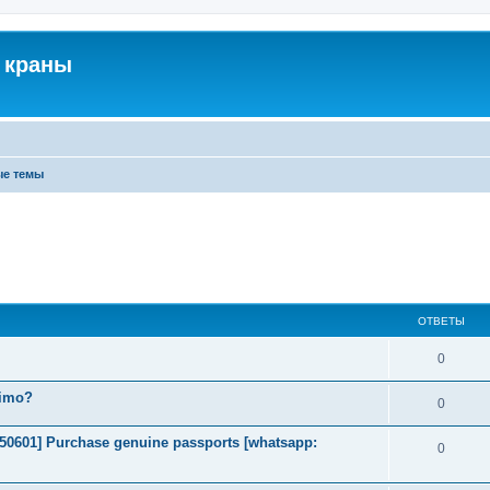
 краны
ые темы
ОТВЕТЫ
0
timo?
0
2050601] Purchase genuine passports [whatsapp:
0