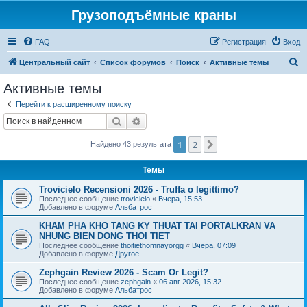
Грузоподъёмные краны
FAQ
Регистрация
Вход
П
Центральный сайт
Список форумов
Поиск
Активные темы
о
Активные темы
и
Перейти к расширенному поиску
с
Поиск
Расширенный поиск
к
1
2
След.
Найдено 43 результата
Темы
Trovicielo Recensioni 2026 - Truffa o legittimo?
Последнее сообщение
trovicielo
«
Вчера, 15:53
Добавлено в форуме
Альбатрос
KHAM PHA KHO TANG KY THUAT TAI PORTALKRAN VA
NHUNG BIEN DONG THOI TIET
Последнее сообщение
thoitiethomnayorgg
«
Вчера, 07:09
Добавлено в форуме
Другое
Zephgain Review 2026 - Scam Or Legit?
Последнее сообщение
zephgain
«
06 авг 2026, 15:32
Добавлено в форуме
Альбатрос