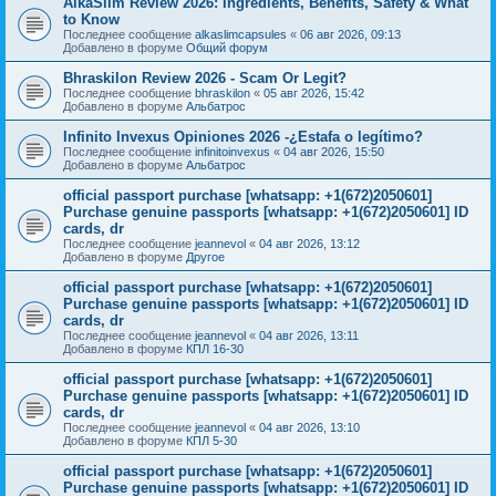
AlkaSlim Review 2026: Ingredients, Benefits, Safety & What
to Know
Последнее сообщение
alkaslimcapsules
«
06 авг 2026, 09:13
Добавлено в форуме
Общий форум
Bhraskilon Review 2026 - Scam Or Legit?
Последнее сообщение
bhraskilon
«
05 авг 2026, 15:42
Добавлено в форуме
Альбатрос
Infinito Invexus Opiniones 2026 -¿Estafa o legítimo?
Последнее сообщение
infinitoinvexus
«
04 авг 2026, 15:50
Добавлено в форуме
Альбатрос
official passport purchase [whatsapp: +1(672)2050601]
Purchase genuine passports [whatsapp: +1(672)2050601] ID
cards, dr
Последнее сообщение
jeannevol
«
04 авг 2026, 13:12
Добавлено в форуме
Другое
official passport purchase [whatsapp: +1(672)2050601]
Purchase genuine passports [whatsapp: +1(672)2050601] ID
cards, dr
Последнее сообщение
jeannevol
«
04 авг 2026, 13:11
Добавлено в форуме
КПЛ 16-30
official passport purchase [whatsapp: +1(672)2050601]
Purchase genuine passports [whatsapp: +1(672)2050601] ID
cards, dr
Последнее сообщение
jeannevol
«
04 авг 2026, 13:10
Добавлено в форуме
КПЛ 5-30
official passport purchase [whatsapp: +1(672)2050601]
Purchase genuine passports [whatsapp: +1(672)2050601] ID