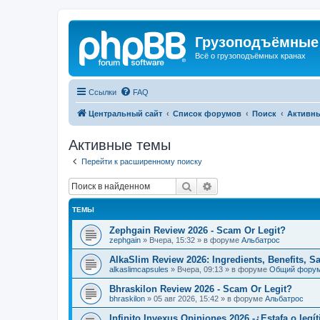
Грузоподъёмные
Всё о грузоподъёмных кранах
Ссылки
FAQ
Центральный сайт
Список форумов
Поиск
Активн
Активные темы
Перейти к расширенному поиску
Поиск
Расширенный поиск
ТЕМЫ
Zephgain Review 2026 - Scam Or Legit?
zephgain
»
Вчера, 15:32
» в форуме
Альбатрос
AlkaSlim Review 2026: Ingredients, Benefits, S
alkaslimcapsules
»
Вчера, 09:13
» в форуме
Общий фору
Bhraskilon Review 2026 - Scam Or Legit?
bhraskilon
»
05 авг 2026, 15:42
» в форуме
Альбатрос
Infinito Invexus Opiniones 2026 -¿Estafa o legí