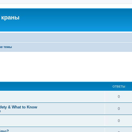
 краны
ые темы
ОТВЕТЫ
0
afety & What to Know
0
м
0
timo?