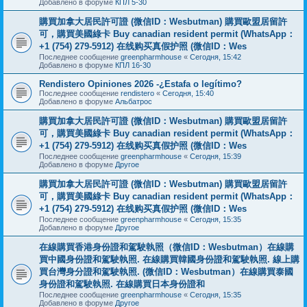
Добавлено в форуме
КПЛ 5-30
購買加拿大居民許可證 (微信ID：Wesbutman) 購買歐盟居留許
可，購買美國綠卡 Buy canadian resident permit (WhatsApp：
+1 (754) 279-5912) 在线购买真假护照 (微信ID：Wes
Последнее сообщение
greenpharmhouse
«
Сегодня, 15:42
Добавлено в форуме
КПЛ 16-30
Rendistero Opiniones 2026 -¿Estafa o legítimo?
Последнее сообщение
rendistero
«
Сегодня, 15:40
Добавлено в форуме
Альбатрос
購買加拿大居民許可證 (微信ID：Wesbutman) 購買歐盟居留許
可，購買美國綠卡 Buy canadian resident permit (WhatsApp：
+1 (754) 279-5912) 在线购买真假护照 (微信ID：Wes
Последнее сообщение
greenpharmhouse
«
Сегодня, 15:39
Добавлено в форуме
Другое
購買加拿大居民許可證 (微信ID：Wesbutman) 購買歐盟居留許
可，購買美國綠卡 Buy canadian resident permit (WhatsApp：
+1 (754) 279-5912) 在线购买真假护照 (微信ID：Wes
Последнее сообщение
greenpharmhouse
«
Сегодня, 15:35
Добавлено в форуме
Другое
在線購買香港身份證和駕駛執照（微信ID：Wesbutman）在線購
買中國身份證和駕駛執照. 在線購買韓國身份證和駕駛執照. 線上購
買台灣身分證和駕駛執照. (微信ID：Wesbutman）在線購買泰國
身份證和駕駛執照. 在線購買日本身份證和
Последнее сообщение
greenpharmhouse
«
Сегодня, 15:35
Добавлено в форуме
Другое