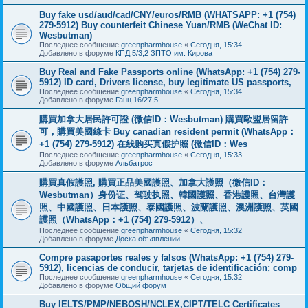
Buy fake usd/aud/cad/CNY/euros/RMB (WHATSAPP: +1 (754)
279-5912) Buy counterfeit Chinese Yuan/RMB (WeChat ID:
Wesbutman)
Последнее сообщение
greenpharmhouse
«
Сегодня, 15:34
Добавлено в форуме
КПД 5/3,2 ЗПТО им. Кирова
Buy Real and Fake Passports online (WhatsApp: +1 (754) 279-
5912) ID card, Drivers license, buy legitimate US passports,
Последнее сообщение
greenpharmhouse
«
Сегодня, 15:34
Добавлено в форуме
Ганц 16/27,5
購買加拿大居民許可證 (微信ID：Wesbutman) 購買歐盟居留許
可，購買美國綠卡 Buy canadian resident permit (WhatsApp：
+1 (754) 279-5912) 在线购买真假护照 (微信ID：Wes
Последнее сообщение
greenpharmhouse
«
Сегодня, 15:33
Добавлено в форуме
Альбатрос
購買真假護照, 購買正品美國護照、加拿大護照（微信ID：
Wesbutman）身份证、驾驶执照、韓國護照、香港護照、台灣護
照、中國護照、日本護照、泰國護照、波蘭護照、澳洲護照、英國
護照（WhatsApp：+1 (754) 279-5912）、
Последнее сообщение
greenpharmhouse
«
Сегодня, 15:32
Добавлено в форуме
Доска объявлений
Compre pasaportes reales y falsos (WhatsApp: +1 (754) 279-
5912), licencias de conducir, tarjetas de identificación; comp
Последнее сообщение
greenpharmhouse
«
Сегодня, 15:32
Добавлено в форуме
Общий форум
Buy IELTS/PMP/NEBOSH/NCLEX,CIPT/TELC Certificates