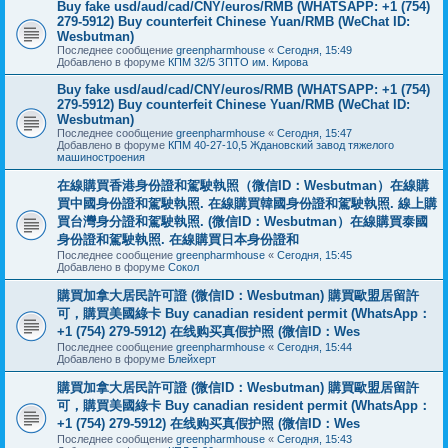
Buy fake usd/aud/cad/CNY/euros/RMB (WHATSAPP: +1 (754)
279-5912) Buy counterfeit Chinese Yuan/RMB (WeChat ID:
Wesbutman)
Последнее сообщение
greenpharmhouse
«
Сегодня, 15:49
Добавлено в форуме
КПМ 32/5 ЗПТО им. Кирова
Buy fake usd/aud/cad/CNY/euros/RMB (WHATSAPP: +1 (754)
279-5912) Buy counterfeit Chinese Yuan/RMB (WeChat ID:
Wesbutman)
Последнее сообщение
greenpharmhouse
«
Сегодня, 15:47
Добавлено в форуме
КПМ 40-27-10,5 Ждановский завод тяжелого
машиностроения
在線購買香港身份證和駕駛執照（微信ID：Wesbutman）在線購
買中國身份證和駕駛執照. 在線購買韓國身份證和駕駛執照. 線上購
買台灣身分證和駕駛執照. (微信ID：Wesbutman）在線購買泰國
身份證和駕駛執照. 在線購買日本身份證和
Последнее сообщение
greenpharmhouse
«
Сегодня, 15:45
Добавлено в форуме
Сокол
購買加拿大居民許可證 (微信ID：Wesbutman) 購買歐盟居留許
可，購買美國綠卡 Buy canadian resident permit (WhatsApp：
+1 (754) 279-5912) 在线购买真假护照 (微信ID：Wes
Последнее сообщение
greenpharmhouse
«
Сегодня, 15:44
Добавлено в форуме
Блейхерт
購買加拿大居民許可證 (微信ID：Wesbutman) 購買歐盟居留許
可，購買美國綠卡 Buy canadian resident permit (WhatsApp：
+1 (754) 279-5912) 在线购买真假护照 (微信ID：Wes
Последнее сообщение
greenpharmhouse
«
Сегодня, 15:43