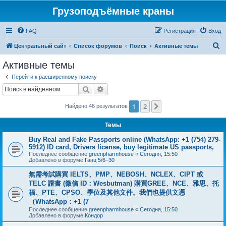
Грузоподъёмные краны
FAQ
Регистрация
Вход
П
Центральный сайт
Список форумов
Поиск
Активные темы
о
Активные темы
и
Перейти к расширенному поиску
с
Поиск
Расширенный поиск
к
1
2
След.
Найдено 46 результатов
Темы
Buy Real and Fake Passports online (WhatsApp: +1 (754) 279-
5912) ID card, Drivers license, buy legitimate US passports,
Последнее сообщение
greenpharmhouse
«
Сегодня, 15:50
Добавлено в форуме
Ганц 5/6–30
無需考試購買 IELTS、PMP、NEBOSH、NCLEX、CIPT 或
TELC 證書 (微信 ID：Wesbutman) 購買GREE、NCE、雅思、托
福、PTE、CPSO、學位及其他文件。我們也提供文憑
（WhatsApp：+1 (7
Последнее сообщение
greenpharmhouse
«
Сегодня, 15:50
Добавлено в форуме
Кондор