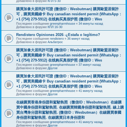
Добавлено в форуме
КПЛ 5-30
購買加拿大居民許可證 (微信ID：Wesbutman) 購買歐盟居留許
可，購買美國綠卡 Buy canadian resident permit (WhatsApp：
+1 (754) 279-5912) 在线购买真假护照 (微信ID：Wes
Последнее сообщение
greenpharmhouse
«
34 минуты назад
Добавлено в форуме
КПЛ 16-30
Rendistero Opiniones 2026 -¿Estafa o legítimo?
Последнее сообщение
rendistero
«
36 минут назад
Добавлено в форуме
Альбатрос
購買加拿大居民許可證 (微信ID：Wesbutman) 購買歐盟居留許
可，購買美國綠卡 Buy canadian resident permit (WhatsApp：
+1 (754) 279-5912) 在线购买真假护照 (微信ID：Wes
Последнее сообщение
greenpharmhouse
«
37 минут назад
Добавлено в форуме
Другое
購買加拿大居民許可證 (微信ID：Wesbutman) 購買歐盟居留許
可，購買美國綠卡 Buy canadian resident permit (WhatsApp：
+1 (754) 279-5912) 在线购买真假护照 (微信ID：Wes
Последнее сообщение
greenpharmhouse
«
41 минуту назад
Добавлено в форуме
Другое
在線購買香港身份證和駕駛執照（微信ID：Wesbutman）在線購
買中國身份證和駕駛執照. 在線購買韓國身份證和駕駛執照. 線上購
買台灣身分證和駕駛執照. (微信ID：Wesbutman）在線購買泰國
身份證和駕駛執照. 在線購買日本身份證和
Последнее сообщение
greenpharmhouse
«
41 минуту назад
Добавлено в форуме
Другое