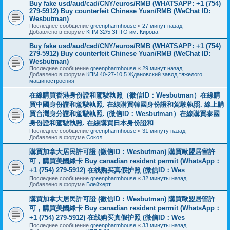
Buy fake usd/aud/cad/CNY/euros/RMB (WHATSAPP: +1 (754)
279-5912) Buy counterfeit Chinese Yuan/RMB (WeChat ID:
Wesbutman)
Последнее сообщение
greenpharmhouse
«
27 минут назад
Добавлено в форуме
КПМ 32/5 ЗПТО им. Кирова
Buy fake usd/aud/cad/CNY/euros/RMB (WHATSAPP: +1 (754)
279-5912) Buy counterfeit Chinese Yuan/RMB (WeChat ID:
Wesbutman)
Последнее сообщение
greenpharmhouse
«
29 минут назад
Добавлено в форуме
КПМ 40-27-10,5 Ждановский завод тяжелого
машиностроения
在線購買香港身份證和駕駛執照（微信ID：Wesbutman）在線購
買中國身份證和駕駛執照. 在線購買韓國身份證和駕駛執照. 線上購
買台灣身分證和駕駛執照. (微信ID：Wesbutman）在線購買泰國
身份證和駕駛執照. 在線購買日本身份證和
Последнее сообщение
greenpharmhouse
«
31 минуту назад
Добавлено в форуме
Сокол
購買加拿大居民許可證 (微信ID：Wesbutman) 購買歐盟居留許
可，購買美國綠卡 Buy canadian resident permit (WhatsApp：
+1 (754) 279-5912) 在线购买真假护照 (微信ID：Wes
Последнее сообщение
greenpharmhouse
«
32 минуты назад
Добавлено в форуме
Блейхерт
購買加拿大居民許可證 (微信ID：Wesbutman) 購買歐盟居留許
可，購買美國綠卡 Buy canadian resident permit (WhatsApp：
+1 (754) 279-5912) 在线购买真假护照 (微信ID：Wes
Последнее сообщение
greenpharmhouse
«
33 минуты назад