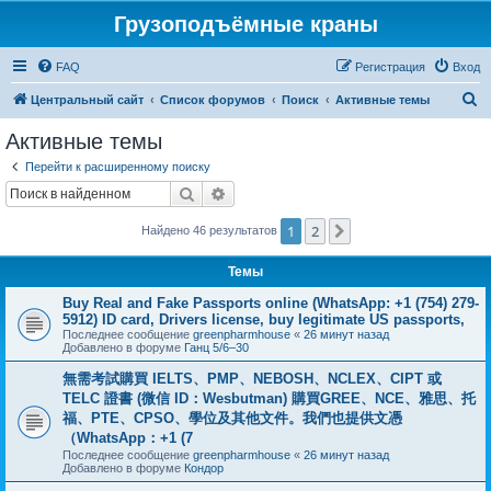
Грузоподъёмные краны
FAQ
Регистрация
Вход
П
Центральный сайт
Список форумов
Поиск
Активные темы
о
Активные темы
и
Перейти к расширенному поиску
с
Поиск
Расширенный поиск
к
1
2
След.
Найдено 46 результатов
Темы
Buy Real and Fake Passports online (WhatsApp: +1 (754) 279-
5912) ID card, Drivers license, buy legitimate US passports,
Последнее сообщение
greenpharmhouse
«
26 минут назад
Добавлено в форуме
Ганц 5/6–30
無需考試購買 IELTS、PMP、NEBOSH、NCLEX、CIPT 或
TELC 證書 (微信 ID：Wesbutman) 購買GREE、NCE、雅思、托
福、PTE、CPSO、學位及其他文件。我們也提供文憑
（WhatsApp：+1 (7
Последнее сообщение
greenpharmhouse
«
26 минут назад
Добавлено в форуме
Кондор