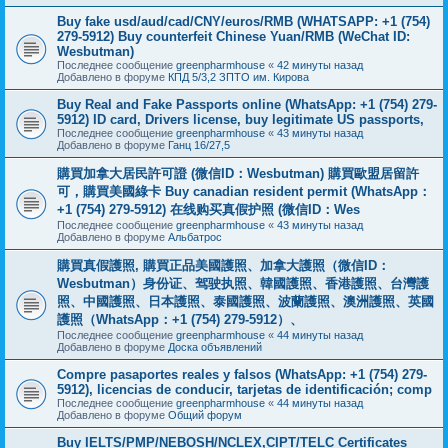
Buy fake usd/aud/cad/CNY/euros/RMB (WHATSAPP: +1 (754)
279-5912) Buy counterfeit Chinese Yuan/RMB (WeChat ID:
Wesbutman)
Последнее сообщение
greenpharmhouse
«
42 минуты назад
Добавлено в форуме
КПД 5/3,2 ЗПТО им. Кирова
Buy Real and Fake Passports online (WhatsApp: +1 (754) 279-
5912) ID card, Drivers license, buy legitimate US passports,
Последнее сообщение
greenpharmhouse
«
43 минуты назад
Добавлено в форуме
Ганц 16/27,5
購買加拿大居民許可證 (微信ID：Wesbutman) 購買歐盟居留許
可，購買美國綠卡 Buy canadian resident permit (WhatsApp：
+1 (754) 279-5912) 在线购买真假护照 (微信ID：Wes
Последнее сообщение
greenpharmhouse
«
43 минуты назад
Добавлено в форуме
Альбатрос
購買真假護照, 購買正品美國護照、加拿大護照（微信ID：
Wesbutman）身份证、驾驶执照、韓國護照、香港護照、台灣護
照、中國護照、日本護照、泰國護照、波蘭護照、澳洲護照、英國
護照（WhatsApp：+1 (754) 279-5912）、
Последнее сообщение
greenpharmhouse
«
44 минуты назад
Добавлено в форуме
Доска объявлений
Compre pasaportes reales y falsos (WhatsApp: +1 (754) 279-
5912), licencias de conducir, tarjetas de identificación; comp
Последнее сообщение
greenpharmhouse
«
44 минуты назад
Добавлено в форуме
Общий форум
Buy IELTS/PMP/NEBOSH/NCLEX,CIPT/TELC Certificates