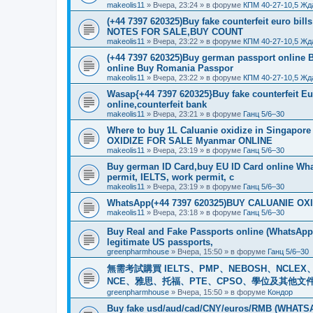
makeolis11
»
Вчера, 23:24
» в форуме
КПМ 40-27-10,5 Жд
(+44 7397 620325)Buy fake counterfeit euro bil
NOTES FOR SALE,BUY COUNT
makeolis11
»
Вчера, 23:22
» в форуме
КПМ 40-27-10,5 Жд
(+44 7397 620325)Buy german passport online 
online Buy Romania Passpor
makeolis11
»
Вчера, 23:22
» в форуме
КПМ 40-27-10,5 Жд
Wasap{+44 7397 620325}Buy fake counterfeit E
online,counterfeit bank
makeolis11
»
Вчера, 23:21
» в форуме
Ганц 5/6–30
Where to buy 1L Caluanie oxidize in Singap
OXIDIZE FOR SALE Myanmar ONLINE
makeolis11
»
Вчера, 23:19
» в форуме
Ганц 5/6–30
Buy german ID Card,buy EU ID Card online Wha
permit, IELTS, work permit, c
makeolis11
»
Вчера, 23:19
» в форуме
Ганц 5/6–30
WhatsApp(+44 7397 620325)BUY CALUANIE OXID
makeolis11
»
Вчера, 23:18
» в форуме
Ганц 5/6–30
Buy Real and Fake Passports online (WhatsApp: 
legitimate US passports,
greenpharmhouse
»
Вчера, 15:50
» в форуме
Ганц 5/6–30
無需考試購買 IELTS、PMP、NEBOSH、NCLEX、CI
NCE、雅思、托福、PTE、CPSO、學位及其他文件。我
greenpharmhouse
»
Вчера, 15:50
» в форуме
Кондор
Buy fake usd/aud/cad/CNY/euros/RMB (WHATSAPP