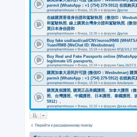
permit (WhatsApp：+1 (754) 279-5912) 在
greenpharmhouse
»
Вчера, 15:35
» в форуме
Другое
在線購買香港身份證和駕駛執照（微信ID：Wesbu
和駕駛執照. 線上購買台灣身分證和駕駛執照. (微信
買日本身份證和
greenpharmhouse
»
Вчера, 15:35
» в форуме
Другое
Buy fake usd/aud/cad/CNY/euros/RMB (WHATSAPP
Yuan/RMB (WeChat ID: Wesbutman)
greenpharmhouse
»
Вчера, 15:34
» в форуме
КПД 5/3,2 З
Buy Real and Fake Passports online (WhatsApp: 
legitimate US passports,
greenpharmhouse
»
Вчера, 15:34
» в форуме
Ганц 16/27,5
購買加拿大居民許可證 (微信ID：Wesbutman) 購買歐
permit (WhatsApp：+1 (754) 279-5912) 在
greenpharmhouse
»
Вчера, 15:33
» в форуме
Альбатрос
購買真假護照, 購買正品美國護照、加拿大護照（微信
照、台灣護照、中國護照、日本護照、泰國護照、波蘭護照、
5912）、
greenpharmhouse
»
Вчера, 15:32
» в форуме
Доска объяв
Перейти к расширенному поиску