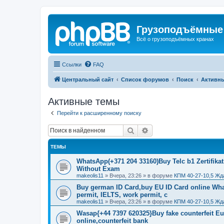
Грузоподъёмные
Всё о грузоподъёмных кранах
Ссылки
FAQ
Центральный сайт
Список форумов
Поиск
Активн
Активные темы
Перейти к расширенному поиску
Поиск
Расширенный поиск
ТЕМЫ
WhatsApp(+371 204 33160)Buy Telc b1 Zertifikat
Without Exam
makeolis11
»
Вчера, 23:26
» в форуме
КПМ 40-27-10,5 Жд
Buy german ID Card,buy EU ID Card online Wha
permit, IELTS, work permit, c
makeolis11
»
Вчера, 23:26
» в форуме
КПМ 40-27-10,5 Жд
Wasap{+44 7397 620325}Buy fake counterfeit E
online,counterfeit bank