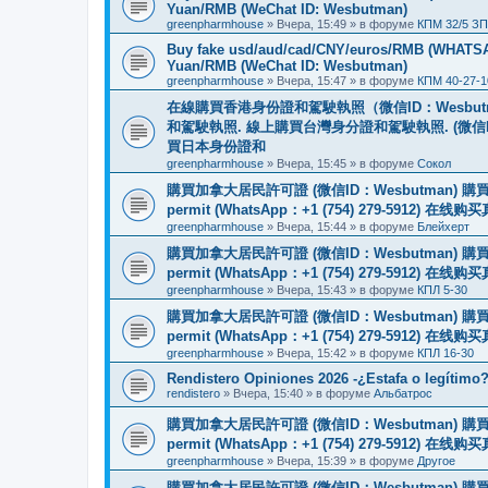
Yuan/RMB (WeChat ID: Wesbutman)
greenpharmhouse
»
Вчера, 15:49
» в форуме
КПМ 32/5 ЗП
Buy fake usd/aud/cad/CNY/euros/RMB (WHATSAPP
Yuan/RMB (WeChat ID: Wesbutman)
greenpharmhouse
»
Вчера, 15:47
» в форуме
КПМ 40-27-1
在線購買香港身份證和駕駛執照（微信ID：Wesbu
和駕駛執照. 線上購買台灣身分證和駕駛執照. (微信
買日本身份證和
greenpharmhouse
»
Вчера, 15:45
» в форуме
Сокол
購買加拿大居民許可證 (微信ID：Wesbutman) 購買歐
permit (WhatsApp：+1 (754) 279-5912) 在
greenpharmhouse
»
Вчера, 15:44
» в форуме
Блейхерт
購買加拿大居民許可證 (微信ID：Wesbutman) 購買歐
permit (WhatsApp：+1 (754) 279-5912) 在
greenpharmhouse
»
Вчера, 15:43
» в форуме
КПЛ 5-30
購買加拿大居民許可證 (微信ID：Wesbutman) 購買歐
permit (WhatsApp：+1 (754) 279-5912) 在
greenpharmhouse
»
Вчера, 15:42
» в форуме
КПЛ 16-30
Rendistero Opiniones 2026 -¿Estafa o legítimo
rendistero
»
Вчера, 15:40
» в форуме
Альбатрос
購買加拿大居民許可證 (微信ID：Wesbutman) 購買歐
permit (WhatsApp：+1 (754) 279-5912) 在
greenpharmhouse
»
Вчера, 15:39
» в форуме
Другое
購買加拿大居民許可證 (微信ID：Wesbutman) 購買歐