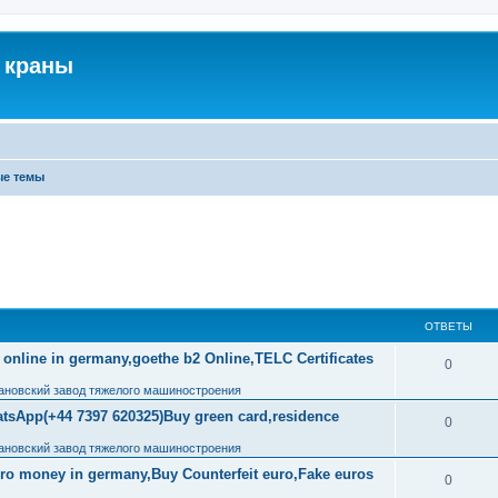
 краны
ые темы
ОТВЕТЫ
 online in germany,goethe b2 Online,TELC Certificates
0
ановский завод тяжелого машиностроения
tsApp(+44 7397 620325)Buy green card,residence
0
ановский завод тяжелого машиностроения
uro money in germany,Buy Counterfeit euro,Fake euros
0