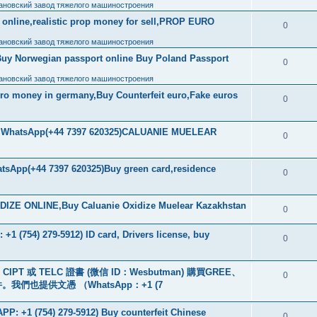
ановский завод тяжелого машиностроения
ls online,realistic prop money for sell,PROP EURO
0
ановский завод тяжелого машиностроения
Buy Norwegian passport online Buy Poland Passport
0
ановский завод тяжелого машиностроения
uro money in germany,Buy Counterfeit euro,Fake euros
0
ore WhatsApp(+44 7397 620325)CALUANIE MUELEAR
0
tsApp(+44 7397 620325)Buy green card,residence
0
IZE ONLINE,Buy Caluanie Oxidize Muelear Kazakhstan
0
+1 (754) 279-5912) ID card, Drivers license, buy
0
PT 或 TELC 證書 (微信 ID：Wesbutman) 購買GREE、
0
們也提供文憑 （WhatsApp：+1 (7
: +1 (754) 279-5912) Buy counterfeit Chinese
0