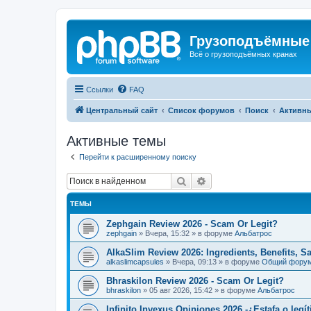
Грузоподъёмные
Всё о грузоподъёмных кранах
Ссылки
FAQ
Центральный сайт
Список форумов
Поиск
Активн
Активные темы
Перейти к расширенному поиску
Поиск
Расширенный поиск
ТЕМЫ
Zephgain Review 2026 - Scam Or Legit?
zephgain
»
Вчера, 15:32
» в форуме
Альбатрос
AlkaSlim Review 2026: Ingredients, Benefits, S
alkaslimcapsules
»
Вчера, 09:13
» в форуме
Общий фору
Bhraskilon Review 2026 - Scam Or Legit?
bhraskilon
»
05 авг 2026, 15:42
» в форуме
Альбатрос
Infinito Invexus Opiniones 2026 -¿Estafa o legí