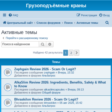
Грузоподъёмные краны
FAQ
Регистрация
Вход
П
Центральный сайт
Список форумов
Поиск
Активные темы
о
Активные темы
и
Перейти к расширенному поиску
с
Поиск
Расширенный поиск
к
1
2
След.
Найдено 42 результата
Темы
Zephgain Review 2026 - Scam Or Legit?
Последнее сообщение
zephgain
«
Вчера, 15:32
Добавлено в форуме
Альбатрос
AlkaSlim Review 2026: Ingredients, Benefits, Safety & What
to Know
Последнее сообщение
alkaslimcapsules
«
Вчера, 09:13
Добавлено в форуме
Общий форум
Bhraskilon Review 2026 - Scam Or Legit?
Последнее сообщение
bhraskilon
«
05 авг 2026, 15:42
Добавлено в форуме
Альбатрос