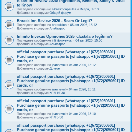
AlkaSlim Review 2026: Ingredients, Benefits, Safety & What
to Know
Последнее сообщение
alkaslimcapsules
«
Вчера, 09:13
Добавлено в форуме
Общий форум
Bhraskilon Review 2026 - Scam Or Legit?
Последнее сообщение
bhraskilon
«
05 авг 2026, 15:42
Добавлено в форуме
Альбатрос
Infinito Invexus Opiniones 2026 -¿Estafa o legítimo?
Последнее сообщение
infinitoinvexus
«
04 авг 2026, 15:50
Добавлено в форуме
Альбатрос
official passport purchase [whatsapp: +1(672)2050601]
Purchase genuine passports [whatsapp: +1(672)2050601] ID
cards, dr
Последнее сообщение
jeannevol
«
04 авг 2026, 13:12
Добавлено в форуме
Другое
official passport purchase [whatsapp: +1(672)2050601]
Purchase genuine passports [whatsapp: +1(672)2050601] ID
cards, dr
Последнее сообщение
jeannevol
«
04 авг 2026, 13:11
Добавлено в форуме
КПЛ 16-30
official passport purchase [whatsapp: +1(672)2050601]
Purchase genuine passports [whatsapp: +1(672)2050601] ID
cards, dr
Последнее сообщение
jeannevol
«
04 авг 2026, 13:10
Добавлено в форуме
КПЛ 5-30
official passport purchase [whatsapp: +1(672)2050601]
Purchase genuine passports [whatsapp: +1(672)2050601] ID