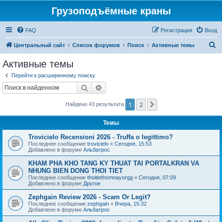
Грузоподъёмные краны
FAQ
Регистрация
Вход
П
Центральный сайт
Список форумов
Поиск
Активные темы
о
Активные темы
и
Перейти к расширенному поиску
с
Поиск
Расширенный поиск
к
1
2
След.
Найдено 43 результата
Темы
Trovicielo Recensioni 2026 - Truffa o legittimo?
Последнее сообщение
trovicielo
«
Сегодня, 15:53
Добавлено в форуме
Альбатрос
KHAM PHA KHO TANG KY THUAT TAI PORTALKRAN VA
NHUNG BIEN DONG THOI TIET
Последнее сообщение
thoitiethomnayorgg
«
Сегодня, 07:09
Добавлено в форуме
Другое
Zephgain Review 2026 - Scam Or Legit?
Последнее сообщение
zephgain
«
Вчера, 15:32
Добавлено в форуме
Альбатрос