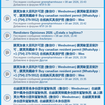
Последнее сообщение
greenpharmhouse
«
08 авг 2026, 15:43
Добавлено в форуме
КПЛ 5-30
購買加拿大居民許可證 (微信ID：Wesbutman) 購買歐盟居留許
可，購買美國綠卡 Buy canadian resident permit (WhatsApp：
+1 (754) 279-5912) 在线购买真假护照 (微信ID：Wes
Последнее сообщение
greenpharmhouse
«
08 авг 2026, 15:42
Добавлено в форуме
КПЛ 16-30
Rendistero Opiniones 2026 -¿Estafa o legítimo?
Последнее сообщение
rendistero
«
08 авг 2026, 15:40
Добавлено в форуме
Альбатрос
購買加拿大居民許可證 (微信ID：Wesbutman) 購買歐盟居留許
可，購買美國綠卡 Buy canadian resident permit (WhatsApp：
+1 (754) 279-5912) 在线购买真假护照 (微信ID：Wes
Последнее сообщение
greenpharmhouse
«
08 авг 2026, 15:39
Добавлено в форуме
Другое
購買加拿大居民許可證 (微信ID：Wesbutman) 購買歐盟居留許
可，購買美國綠卡 Buy canadian resident permit (WhatsApp：
+1 (754) 279-5912) 在线购买真假护照 (微信ID：Wes
Последнее сообщение
greenpharmhouse
«
08 авг 2026, 15:35
Добавлено в форуме
Другое
在線購買香港身份證和駕駛執照（微信ID：Wesbutman）在線購
買中國身份證和駕駛執照. 在線購買韓國身份證和駕駛執照. 線上購
買台灣身分證和駕駛執照. (微信ID：Wesbutman）在線購買泰國
身份證和駕駛執照. 在線購買日本身份證和
Последнее сообщение
greenpharmhouse
«
08 авг 2026, 15:35