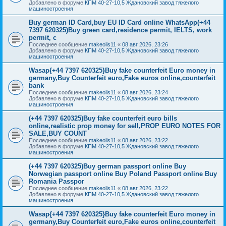
Добавлено в форуме
КПМ 40-27-10,5 Ждановский завод тяжелого
машиностроения
Buy german ID Card,buy EU ID Card online WhatsApp(+44
7397 620325)Buy green card,residence permit, IELTS, work
permit, c
Последнее сообщение
makeolis11
«
08 авг 2026, 23:26
Добавлено в форуме
КПМ 40-27-10,5 Ждановский завод тяжелого
машиностроения
Wasap{+44 7397 620325}Buy fake counterfeit Euro money in
germany,Buy Counterfeit euro,Fake euros online,counterfeit
bank
Последнее сообщение
makeolis11
«
08 авг 2026, 23:24
Добавлено в форуме
КПМ 40-27-10,5 Ждановский завод тяжелого
машиностроения
(+44 7397 620325)Buy fake counterfeit euro bills
online,realistic prop money for sell,PROP EURO NOTES FOR
SALE,BUY COUNT
Последнее сообщение
makeolis11
«
08 авг 2026, 23:22
Добавлено в форуме
КПМ 40-27-10,5 Ждановский завод тяжелого
машиностроения
(+44 7397 620325)Buy german passport online Buy
Norwegian passport online Buy Poland Passport online Buy
Romania Passpor
Последнее сообщение
makeolis11
«
08 авг 2026, 23:22
Добавлено в форуме
КПМ 40-27-10,5 Ждановский завод тяжелого
машиностроения
Wasap{+44 7397 620325}Buy fake counterfeit Euro money in
germany,Buy Counterfeit euro,Fake euros online,counterfeit