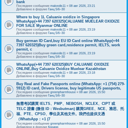
bank
Последнее сообщение
makeolis11
«
08 авг 2026, 23:21
Добавлено в форуме
Ганц 5/6–30
Where to buy 1L Caluanie oxidize in Singapore
WhatsApp(+44 7397 620325)CALUANIE MUELEAR OXIDIZE
FOR SALE Myanmar ONLINE
Последнее сообщение
makeolis11
«
08 авг 2026, 23:19
Добавлено в форуме
Ганц 5/6–30
Buy german ID Card,buy EU ID Card online WhatsApp(+44
7397 620325)Buy green card,residence permit, IELTS, work
permit, c
Последнее сообщение
makeolis11
«
08 авг 2026, 23:19
Добавлено в форуме
Ганц 5/6–30
WhatsApp(+44 7397 620325)BUY CALUANIE OXIDIZE
ONLINE,Buy Caluanie Oxidize Muelear Kazakhstan
Последнее сообщение
makeolis11
«
08 авг 2026, 23:18
Добавлено в форуме
Ганц 5/6–30
Buy Real and Fake Passports online (WhatsApp: +1 (754) 279-
5912) ID card, Drivers license, buy legitimate US passports,
Последнее сообщение
greenpharmhouse
«
08 авг 2026, 15:50
Добавлено в форуме
Ганц 5/6–30
無需考試購買 IELTS、PMP、NEBOSH、NCLEX、CIPT 或
TELC 證書 (微信 ID：Wesbutman) 購買GREE、NCE、雅思、托
福、PTE、CPSO、學位及其他文件。我們也提供文憑
（WhatsApp：+1 (7
Последнее сообщение
greenpharmhouse
«
08 авг 2026, 15:50
Добавлено в форуме
Кондор