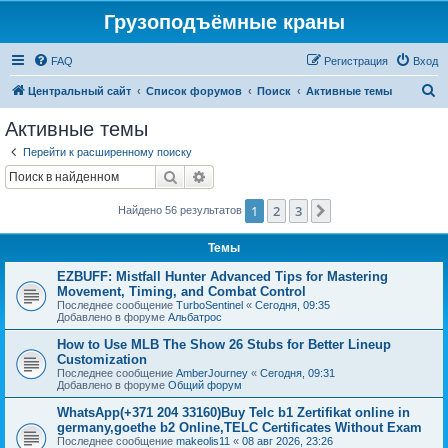
Грузоподъёмные краны
FAQ
Регистрация
Вход
П
Центральный сайт
Список форумов
Поиск
Активные темы
о
Активные темы
и
Перейти к расширенному поиску
с
Поиск
Расширенный поиск
к
1
2
3
След.
Найдено 56 результатов
Темы
EZBUFF: Mistfall Hunter Advanced Tips for Mastering
Movement, Timing, and Combat Control
Последнее сообщение
TurboSentinel
«
Сегодня, 09:35
Добавлено в форуме
Альбатрос
How to Use MLB The Show 26 Stubs for Better Lineup
Customization
Последнее сообщение
AmberJourney
«
Сегодня, 09:31
Добавлено в форуме
Общий форум
WhatsApp(+371 204 33160)Buy Telc b1 Zertifikat online in
germany,goethe b2 Online,TELC Certificates Without Exam
Последнее сообщение
makeolis11
«
08 авг 2026, 23:26