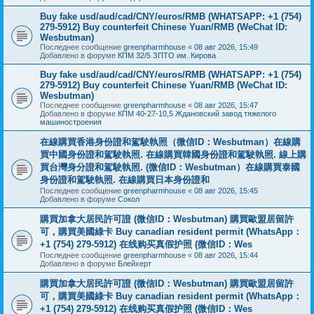
Buy fake usd/aud/cad/CNY/euros/RMB (WHATSAPP: +1 (754)
279-5912) Buy counterfeit Chinese Yuan/RMB (WeChat ID:
Wesbutman)
Последнее сообщение
greenpharmhouse
«
08 авг 2026, 15:49
Добавлено в форуме
КПМ 32/5 ЗПТО им. Кирова
Buy fake usd/aud/cad/CNY/euros/RMB (WHATSAPP: +1 (754)
279-5912) Buy counterfeit Chinese Yuan/RMB (WeChat ID:
Wesbutman)
Последнее сообщение
greenpharmhouse
«
08 авг 2026, 15:47
Добавлено в форуме
КПМ 40-27-10,5 Ждановский завод тяжелого
машиностроения
在線購買香港身份證和駕駛執照（微信ID：Wesbutman）在線購
買中國身份證和駕駛執照. 在線購買韓國身份證和駕駛執照. 線上購
買台灣身分證和駕駛執照. (微信ID：Wesbutman）在線購買泰國
身份證和駕駛執照. 在線購買日本身份證和
Последнее сообщение
greenpharmhouse
«
08 авг 2026, 15:45
Добавлено в форуме
Сокол
購買加拿大居民許可證 (微信ID：Wesbutman) 購買歐盟居留許
可，購買美國綠卡 Buy canadian resident permit (WhatsApp：
+1 (754) 279-5912) 在线购买真假护照 (微信ID：Wes
Последнее сообщение
greenpharmhouse
«
08 авг 2026, 15:44
Добавлено в форуме
Блейхерт
購買加拿大居民許可證 (微信ID：Wesbutman) 購買歐盟居留許
可，購買美國綠卡 Buy canadian resident permit (WhatsApp：
+1 (754) 279-5912) 在线购买真假护照 (微信ID：Wes