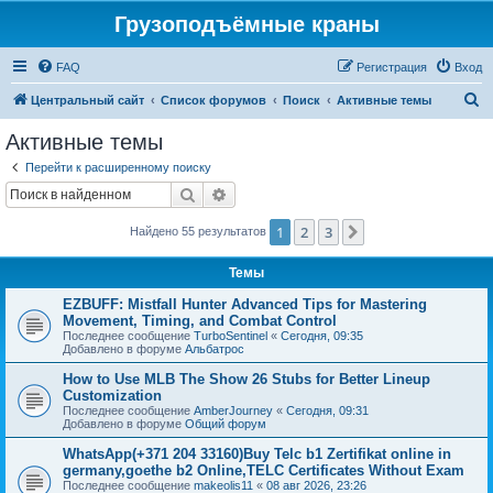
Грузоподъёмные краны
FAQ
Регистрация
Вход
П
Центральный сайт
Список форумов
Поиск
Активные темы
о
Активные темы
и
Перейти к расширенному поиску
с
Поиск
Расширенный поиск
к
1
2
3
След.
Найдено 55 результатов
Темы
EZBUFF: Mistfall Hunter Advanced Tips for Mastering
Movement, Timing, and Combat Control
Последнее сообщение
TurboSentinel
«
Сегодня, 09:35
Добавлено в форуме
Альбатрос
How to Use MLB The Show 26 Stubs for Better Lineup
Customization
Последнее сообщение
AmberJourney
«
Сегодня, 09:31
Добавлено в форуме
Общий форум
WhatsApp(+371 204 33160)Buy Telc b1 Zertifikat online in
germany,goethe b2 Online,TELC Certificates Without Exam
Последнее сообщение
makeolis11
«
08 авг 2026, 23:26