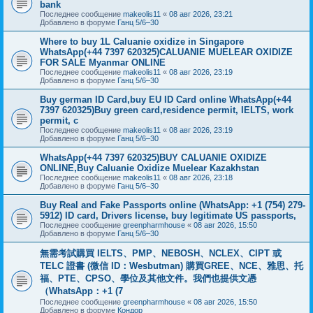
bank
Последнее сообщение
makeolis11
«
08 авг 2026, 23:21
Добавлено в форуме
Ганц 5/6–30
Where to buy 1L Caluanie oxidize in Singapore
WhatsApp(+44 7397 620325)CALUANIE MUELEAR OXIDIZE
FOR SALE Myanmar ONLINE
Последнее сообщение
makeolis11
«
08 авг 2026, 23:19
Добавлено в форуме
Ганц 5/6–30
Buy german ID Card,buy EU ID Card online WhatsApp(+44
7397 620325)Buy green card,residence permit, IELTS, work
permit, c
Последнее сообщение
makeolis11
«
08 авг 2026, 23:19
Добавлено в форуме
Ганц 5/6–30
WhatsApp(+44 7397 620325)BUY CALUANIE OXIDIZE
ONLINE,Buy Caluanie Oxidize Muelear Kazakhstan
Последнее сообщение
makeolis11
«
08 авг 2026, 23:18
Добавлено в форуме
Ганц 5/6–30
Buy Real and Fake Passports online (WhatsApp: +1 (754) 279-
5912) ID card, Drivers license, buy legitimate US passports,
Последнее сообщение
greenpharmhouse
«
08 авг 2026, 15:50
Добавлено в форуме
Ганц 5/6–30
無需考試購買 IELTS、PMP、NEBOSH、NCLEX、CIPT 或
TELC 證書 (微信 ID：Wesbutman) 購買GREE、NCE、雅思、托
福、PTE、CPSO、學位及其他文件。我們也提供文憑
（WhatsApp：+1 (7
Последнее сообщение
greenpharmhouse
«
08 авг 2026, 15:50
Добавлено в форуме
Кондор