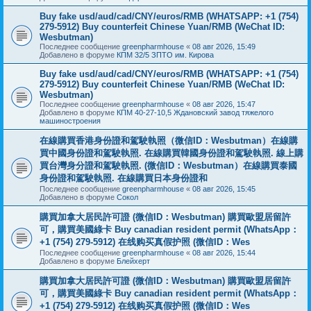
Buy fake usd/aud/cad/CNY/euros/RMB (WHATSAPP: +1 (754)
279-5912) Buy counterfeit Chinese Yuan/RMB (WeChat ID:
Wesbutman)
Последнее сообщение
greenpharmhouse
«
08 авг 2026, 15:49
Добавлено в форуме
КПМ 32/5 ЗПТО им. Кирова
Buy fake usd/aud/cad/CNY/euros/RMB (WHATSAPP: +1 (754)
279-5912) Buy counterfeit Chinese Yuan/RMB (WeChat ID:
Wesbutman)
Последнее сообщение
greenpharmhouse
«
08 авг 2026, 15:47
Добавлено в форуме
КПМ 40-27-10,5 Ждановский завод тяжелого
машиностроения
在線購買香港身份證和駕駛執照（微信ID：Wesbutman）在線購
買中國身份證和駕駛執照. 在線購買韓國身份證和駕駛執照. 線上購
買台灣身分證和駕駛執照. (微信ID：Wesbutman）在線購買泰國
身份證和駕駛執照. 在線購買日本身份證和
Последнее сообщение
greenpharmhouse
«
08 авг 2026, 15:45
Добавлено в форуме
Сокол
購買加拿大居民許可證 (微信ID：Wesbutman) 購買歐盟居留許
可，購買美國綠卡 Buy canadian resident permit (WhatsApp：
+1 (754) 279-5912) 在线购买真假护照 (微信ID：Wes
Последнее сообщение
greenpharmhouse
«
08 авг 2026, 15:44
Добавлено в форуме
Блейхерт
購買加拿大居民許可證 (微信ID：Wesbutman) 購買歐盟居留許
可，購買美國綠卡 Buy canadian resident permit (WhatsApp：
+1 (754) 279-5912) 在线购买真假护照 (微信ID：Wes