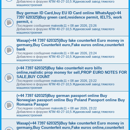
Добавлено в форуме
КПМ 40-27-10,5 Ждановский завод тяжелого
машиностроения
Buy german ID Card,buy EU ID Card online WhatsApp(+44
7397 620325)Buy green card,residence permit, IELTS, work
permit, c
Последнее сообщение
makeolis11
«
08 авг 2026, 23:26
Добавлено в форуме
КПМ 40-27-10,5 Ждановский завод тяжелого
машиностроения
Wasap{+44 7397 620325}Buy fake counterfeit Euro money in
germany,Buy Counterfeit euro,Fake euros online,counterfeit
bank
Последнее сообщение
makeolis11
«
08 авг 2026, 23:24
Добавлено в форуме
КПМ 40-27-10,5 Ждановский завод тяжелого
машиностроения
(+44 7397 620325)Buy fake counterfeit euro bills
online,realistic prop money for sell,PROP EURO NOTES FOR
SALE,BUY COUNT
Последнее сообщение
makeolis11
«
08 авг 2026, 23:22
Добавлено в форуме
КПМ 40-27-10,5 Ждановский завод тяжелого
машиностроения
(+44 7397 620325)Buy german passport online Buy
Norwegian passport online Buy Poland Passport online Buy
Romania Passpor
Последнее сообщение
makeolis11
«
08 авг 2026, 23:22
Добавлено в форуме
КПМ 40-27-10,5 Ждановский завод тяжелого
машиностроения
Wasap{+44 7397 620325}Buy fake counterfeit Euro money in
germany,Buy Counterfeit euro,Fake euros online,counterfeit