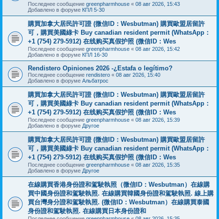
Последнее сообщение
greenpharmhouse
«
08 авг 2026, 15:43
Добавлено в форуме
КПЛ 5-30
購買加拿大居民許可證 (微信ID：Wesbutman) 購買歐盟居留許
可，購買美國綠卡 Buy canadian resident permit (WhatsApp：
+1 (754) 279-5912) 在线购买真假护照 (微信ID：Wes
Последнее сообщение
greenpharmhouse
«
08 авг 2026, 15:42
Добавлено в форуме
КПЛ 16-30
Rendistero Opiniones 2026 -¿Estafa o legítimo?
Последнее сообщение
rendistero
«
08 авг 2026, 15:40
Добавлено в форуме
Альбатрос
購買加拿大居民許可證 (微信ID：Wesbutman) 購買歐盟居留許
可，購買美國綠卡 Buy canadian resident permit (WhatsApp：
+1 (754) 279-5912) 在线购买真假护照 (微信ID：Wes
Последнее сообщение
greenpharmhouse
«
08 авг 2026, 15:39
Добавлено в форуме
Другое
購買加拿大居民許可證 (微信ID：Wesbutman) 購買歐盟居留許
可，購買美國綠卡 Buy canadian resident permit (WhatsApp：
+1 (754) 279-5912) 在线购买真假护照 (微信ID：Wes
Последнее сообщение
greenpharmhouse
«
08 авг 2026, 15:35
Добавлено в форуме
Другое
在線購買香港身份證和駕駛執照（微信ID：Wesbutman）在線購
買中國身份證和駕駛執照. 在線購買韓國身份證和駕駛執照. 線上購
買台灣身分證和駕駛執照. (微信ID：Wesbutman）在線購買泰國
身份證和駕駛執照. 在線購買日本身份證和
Последнее сообщение
greenpharmhouse
«
08 авг 2026, 15:35