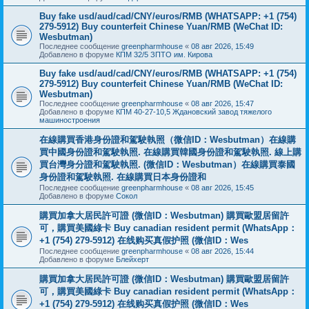
Buy fake usd/aud/cad/CNY/euros/RMB (WHATSAPP: +1 (754)
279-5912) Buy counterfeit Chinese Yuan/RMB (WeChat ID:
Wesbutman)
Последнее сообщение
greenpharmhouse
«
08 авг 2026, 15:49
Добавлено в форуме
КПМ 32/5 ЗПТО им. Кирова
Buy fake usd/aud/cad/CNY/euros/RMB (WHATSAPP: +1 (754)
279-5912) Buy counterfeit Chinese Yuan/RMB (WeChat ID:
Wesbutman)
Последнее сообщение
greenpharmhouse
«
08 авг 2026, 15:47
Добавлено в форуме
КПМ 40-27-10,5 Ждановский завод тяжелого
машиностроения
在線購買香港身份證和駕駛執照（微信ID：Wesbutman）在線購
買中國身份證和駕駛執照. 在線購買韓國身份證和駕駛執照. 線上購
買台灣身分證和駕駛執照. (微信ID：Wesbutman）在線購買泰國
身份證和駕駛執照. 在線購買日本身份證和
Последнее сообщение
greenpharmhouse
«
08 авг 2026, 15:45
Добавлено в форуме
Сокол
購買加拿大居民許可證 (微信ID：Wesbutman) 購買歐盟居留許
可，購買美國綠卡 Buy canadian resident permit (WhatsApp：
+1 (754) 279-5912) 在线购买真假护照 (微信ID：Wes
Последнее сообщение
greenpharmhouse
«
08 авг 2026, 15:44
Добавлено в форуме
Блейхерт
購買加拿大居民許可證 (微信ID：Wesbutman) 購買歐盟居留許
可，購買美國綠卡 Buy canadian resident permit (WhatsApp：
+1 (754) 279-5912) 在线购买真假护照 (微信ID：Wes