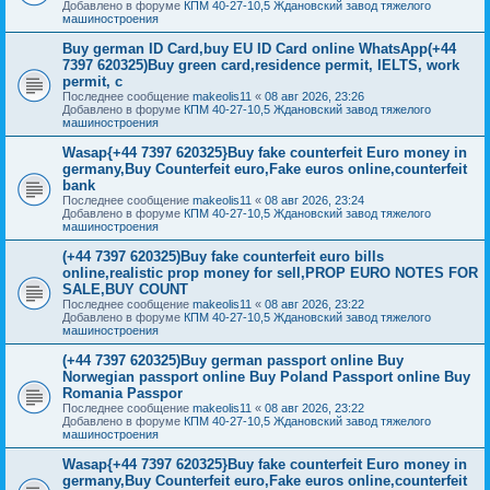
Добавлено в форуме
КПМ 40-27-10,5 Ждановский завод тяжелого
машиностроения
Buy german ID Card,buy EU ID Card online WhatsApp(+44
7397 620325)Buy green card,residence permit, IELTS, work
permit, c
Последнее сообщение
makeolis11
«
08 авг 2026, 23:26
Добавлено в форуме
КПМ 40-27-10,5 Ждановский завод тяжелого
машиностроения
Wasap{+44 7397 620325}Buy fake counterfeit Euro money in
germany,Buy Counterfeit euro,Fake euros online,counterfeit
bank
Последнее сообщение
makeolis11
«
08 авг 2026, 23:24
Добавлено в форуме
КПМ 40-27-10,5 Ждановский завод тяжелого
машиностроения
(+44 7397 620325)Buy fake counterfeit euro bills
online,realistic prop money for sell,PROP EURO NOTES FOR
SALE,BUY COUNT
Последнее сообщение
makeolis11
«
08 авг 2026, 23:22
Добавлено в форуме
КПМ 40-27-10,5 Ждановский завод тяжелого
машиностроения
(+44 7397 620325)Buy german passport online Buy
Norwegian passport online Buy Poland Passport online Buy
Romania Passpor
Последнее сообщение
makeolis11
«
08 авг 2026, 23:22
Добавлено в форуме
КПМ 40-27-10,5 Ждановский завод тяжелого
машиностроения
Wasap{+44 7397 620325}Buy fake counterfeit Euro money in
germany,Buy Counterfeit euro,Fake euros online,counterfeit