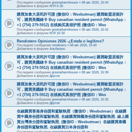
Последнее сообщение
greenpharmhouse
«
08 авг 2026, 15:43
Добавлено в форуме
КПЛ 5-30
購買加拿大居民許可證 (微信ID：Wesbutman) 購買歐盟居留許
可，購買美國綠卡 Buy canadian resident permit (WhatsApp：
+1 (754) 279-5912) 在线购买真假护照 (微信ID：Wes
Последнее сообщение
greenpharmhouse
«
08 авг 2026, 15:42
Добавлено в форуме
КПЛ 16-30
Rendistero Opiniones 2026 -¿Estafa o legítimo?
Последнее сообщение
rendistero
«
08 авг 2026, 15:40
Добавлено в форуме
Альбатрос
購買加拿大居民許可證 (微信ID：Wesbutman) 購買歐盟居留許
可，購買美國綠卡 Buy canadian resident permit (WhatsApp：
+1 (754) 279-5912) 在线购买真假护照 (微信ID：Wes
Последнее сообщение
greenpharmhouse
«
08 авг 2026, 15:39
Добавлено в форуме
Другое
購買加拿大居民許可證 (微信ID：Wesbutman) 購買歐盟居留許
可，購買美國綠卡 Buy canadian resident permit (WhatsApp：
+1 (754) 279-5912) 在线购买真假护照 (微信ID：Wes
Последнее сообщение
greenpharmhouse
«
08 авг 2026, 15:35
Добавлено в форуме
Другое
在線購買香港身份證和駕駛執照（微信ID：Wesbutman）在線購
買中國身份證和駕駛執照. 在線購買韓國身份證和駕駛執照. 線上購
買台灣身分證和駕駛執照. (微信ID：Wesbutman）在線購買泰國
身份證和駕駛執照. 在線購買日本身份證和
Последнее сообщение
greenpharmhouse
«
08 авг 2026, 15:35