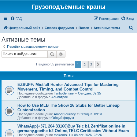
Грузоподъёмные краны
FAQ
Регистрация
Вход
П
Центральный сайт
Список форумов
Поиск
Активные темы
о
Активные темы
и
Перейти к расширенному поиску
с
Поиск
Расширенный поиск
к
1
2
3
След.
Найдено 55 результатов
Темы
EZBUFF: Mistfall Hunter Advanced Tips for Mastering
Movement, Timing, and Combat Control
Последнее сообщение
TurboSentinel
«
Сегодня, 09:35
Добавлено в форуме
Альбатрос
How to Use MLB The Show 26 Stubs for Better Lineup
Customization
Последнее сообщение
AmberJourney
«
Сегодня, 09:31
Добавлено в форуме
Общий форум
WhatsApp(+371 204 33160)Buy Telc b1 Zertifikat online in
germany,goethe b2 Online,TELC Certificates Without Exam
Последнее сообщение
makeolis11
«
08 авг 2026, 23:26