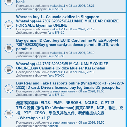
bank
Последнее сообщение
makeolis11
«
08 авг 2026, 23:21
Добавлено в форуме
Ганц 5/6–30
Where to buy 1L Caluanie oxidize in Singapore
WhatsApp(+44 7397 620325)CALUANIE MUELEAR OXIDIZE
FOR SALE Myanmar ONLINE
Последнее сообщение
makeolis11
«
08 авг 2026, 23:19
Добавлено в форуме
Ганц 5/6–30
Buy german ID Card,buy EU ID Card online WhatsApp(+44
7397 620325)Buy green card,residence permit, IELTS, work
permit, c
Последнее сообщение
makeolis11
«
08 авг 2026, 23:19
Добавлено в форуме
Ганц 5/6–30
WhatsApp(+44 7397 620325)BUY CALUANIE OXIDIZE
ONLINE,Buy Caluanie Oxidize Muelear Kazakhstan
Последнее сообщение
makeolis11
«
08 авг 2026, 23:18
Добавлено в форуме
Ганц 5/6–30
Buy Real and Fake Passports online (WhatsApp: +1 (754) 279-
5912) ID card, Drivers license, buy legitimate US passports,
Последнее сообщение
greenpharmhouse
«
08 авг 2026, 15:50
Добавлено в форуме
Ганц 5/6–30
無需考試購買 IELTS、PMP、NEBOSH、NCLEX、CIPT 或
TELC 證書 (微信 ID：Wesbutman) 購買GREE、NCE、雅思、托
福、PTE、CPSO、學位及其他文件。我們也提供文憑
（WhatsApp：+1 (7
Последнее сообщение
greenpharmhouse
«
08 авг 2026, 15:50
Добавлено в форуме
Кондор