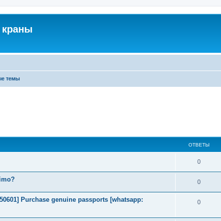
 краны
ые темы
ОТВЕТЫ
0
timo?
0
2050601] Purchase genuine passports [whatsapp:
0