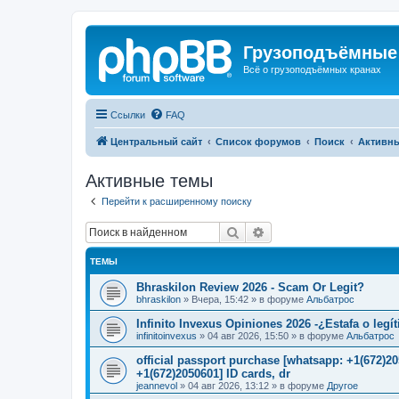
Грузоподъёмные
Всё о грузоподъёмных кранах
Ссылки
FAQ
Центральный сайт
Список форумов
Поиск
Активн
Активные темы
Перейти к расширенному поиску
Поиск
Расширенный поиск
ТЕМЫ
Bhraskilon Review 2026 - Scam Or Legit?
bhraskilon
»
Вчера, 15:42
» в форуме
Альбатрос
Infinito Invexus Opiniones 2026 -¿Estafa o legí
infinitoinvexus
»
04 авг 2026, 15:50
» в форуме
Альбатрос
official passport purchase [whatsapp: +1(672)
+1(672)2050601] ID cards, dr
jeannevol
»
04 авг 2026, 13:12
» в форуме
Другое