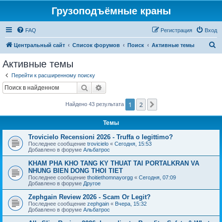
Грузоподъёмные краны
FAQ
Регистрация
Вход
П
Центральный сайт
Список форумов
Поиск
Активные темы
о
Активные темы
и
Перейти к расширенному поиску
с
Поиск
Расширенный поиск
к
1
2
След.
Найдено 43 результата
Темы
Trovicielo Recensioni 2026 - Truffa o legittimo?
Последнее сообщение
trovicielo
«
Сегодня, 15:53
Добавлено в форуме
Альбатрос
KHAM PHA KHO TANG KY THUAT TAI PORTALKRAN VA
NHUNG BIEN DONG THOI TIET
Последнее сообщение
thoitiethomnayorgg
«
Сегодня, 07:09
Добавлено в форуме
Другое
Zephgain Review 2026 - Scam Or Legit?
Последнее сообщение
zephgain
«
Вчера, 15:32
Добавлено в форуме
Альбатрос