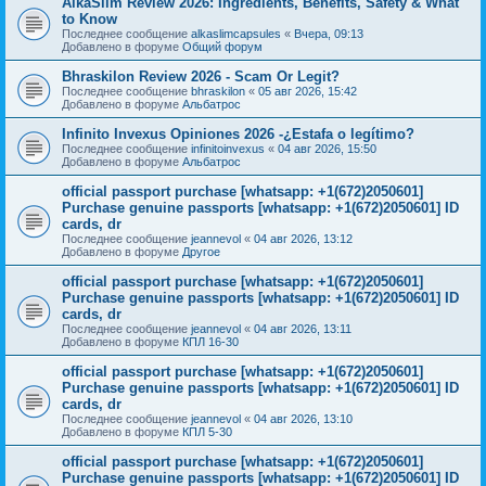
AlkaSlim Review 2026: Ingredients, Benefits, Safety & What
to Know
Последнее сообщение
alkaslimcapsules
«
Вчера, 09:13
Добавлено в форуме
Общий форум
Bhraskilon Review 2026 - Scam Or Legit?
Последнее сообщение
bhraskilon
«
05 авг 2026, 15:42
Добавлено в форуме
Альбатрос
Infinito Invexus Opiniones 2026 -¿Estafa o legítimo?
Последнее сообщение
infinitoinvexus
«
04 авг 2026, 15:50
Добавлено в форуме
Альбатрос
official passport purchase [whatsapp: +1(672)2050601]
Purchase genuine passports [whatsapp: +1(672)2050601] ID
cards, dr
Последнее сообщение
jeannevol
«
04 авг 2026, 13:12
Добавлено в форуме
Другое
official passport purchase [whatsapp: +1(672)2050601]
Purchase genuine passports [whatsapp: +1(672)2050601] ID
cards, dr
Последнее сообщение
jeannevol
«
04 авг 2026, 13:11
Добавлено в форуме
КПЛ 16-30
official passport purchase [whatsapp: +1(672)2050601]
Purchase genuine passports [whatsapp: +1(672)2050601] ID
cards, dr
Последнее сообщение
jeannevol
«
04 авг 2026, 13:10
Добавлено в форуме
КПЛ 5-30
official passport purchase [whatsapp: +1(672)2050601]
Purchase genuine passports [whatsapp: +1(672)2050601] ID