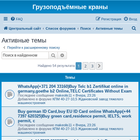
Грузоподъёмные краны
FAQ
Регистрация
Вход
П
Центральный сайт
Список форумов
Поиск
Активные темы
о
Активные темы
и
Перейти к расширенному поиску
с
Поиск
Расширенный поиск
к
1
2
3
След.
Найдено 54 результата
Темы
WhatsApp(+371 204 33160)Buy Telc b1 Zertifikat online in
germany,goethe b2 Online,TELC Certificates Without Exam
Последнее сообщение
makeolis11
«
Вчера, 23:26
Добавлено в форуме
КПМ 40-27-10,5 Ждановский завод тяжелого
машиностроения
Buy german ID Card,buy EU ID Card online WhatsApp(+44
7397 620325)Buy green card,residence permit, IELTS, work
permit, c
Последнее сообщение
makeolis11
«
Вчера, 23:26
Добавлено в форуме
КПМ 40-27-10,5 Ждановский завод тяжелого
машиностроения