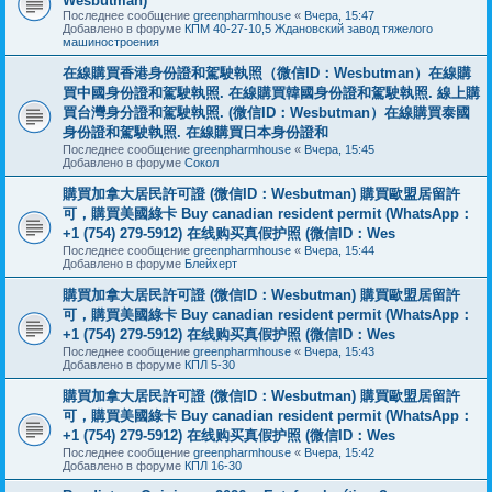
Wesbutman)
Последнее сообщение
greenpharmhouse
«
Вчера, 15:47
Добавлено в форуме
КПМ 40-27-10,5 Ждановский завод тяжелого
машиностроения
在線購買香港身份證和駕駛執照（微信ID：Wesbutman）在線購
買中國身份證和駕駛執照. 在線購買韓國身份證和駕駛執照. 線上購
買台灣身分證和駕駛執照. (微信ID：Wesbutman）在線購買泰國
身份證和駕駛執照. 在線購買日本身份證和
Последнее сообщение
greenpharmhouse
«
Вчера, 15:45
Добавлено в форуме
Сокол
購買加拿大居民許可證 (微信ID：Wesbutman) 購買歐盟居留許
可，購買美國綠卡 Buy canadian resident permit (WhatsApp：
+1 (754) 279-5912) 在线购买真假护照 (微信ID：Wes
Последнее сообщение
greenpharmhouse
«
Вчера, 15:44
Добавлено в форуме
Блейхерт
購買加拿大居民許可證 (微信ID：Wesbutman) 購買歐盟居留許
可，購買美國綠卡 Buy canadian resident permit (WhatsApp：
+1 (754) 279-5912) 在线购买真假护照 (微信ID：Wes
Последнее сообщение
greenpharmhouse
«
Вчера, 15:43
Добавлено в форуме
КПЛ 5-30
購買加拿大居民許可證 (微信ID：Wesbutman) 購買歐盟居留許
可，購買美國綠卡 Buy canadian resident permit (WhatsApp：
+1 (754) 279-5912) 在线购买真假护照 (微信ID：Wes
Последнее сообщение
greenpharmhouse
«
Вчера, 15:42
Добавлено в форуме
КПЛ 16-30