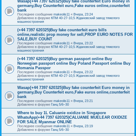
Wasap{+44 7397 620325}Buy fake counterfeit Euro money in
germany,Buy Counterfeit euro,Fake euros online,counterfeit
bank
Последнее сообщение
makeolis11
«
Вчера, 23:24
Добавлено в форуме
КПМ 40-27-10,5 Ждановский завод тяжелого
машиностроения
(+44 7397 620325)Buy fake counterfeit euro bills
online,realistic prop money for sell,PROP EURO NOTES FOR
SALE,BUY COUNT
Последнее сообщение
makeolis11
«
Вчера, 23:22
Добавлено в форуме
КПМ 40-27-10,5 Ждановский завод тяжелого
машиностроения
(+44 7397 620325)Buy german passport online Buy
Norwegian passport online Buy Poland Passport online Buy
Romania Passpor
Последнее сообщение
makeolis11
«
Вчера, 23:22
Добавлено в форуме
КПМ 40-27-10,5 Ждановский завод тяжелого
машиностроения
Wasap{+44 7397 620325}Buy fake counterfeit Euro money in
germany,Buy Counterfeit euro,Fake euros online,counterfeit
bank
Последнее сообщение
makeolis11
«
Вчера, 23:21
Добавлено в форуме
Ганц 5/6–30
Where to buy 1L Caluanie oxidize in Singapore
WhatsApp(+44 7397 620325)CALUANIE MUELEAR OXIDIZE
FOR SALE Myanmar ONLINE
Последнее сообщение
makeolis11
«
Вчера, 23:19
Добавлено в форуме
Ганц 5/6–30