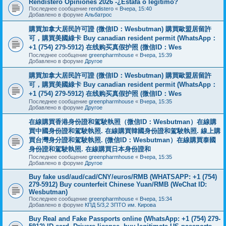
Rendistero Opiniones 2026 -¿Estafa o legítimo?
Последнее сообщение
rendistero
«
Вчера, 15:40
Добавлено в форуме
Альбатрос
購買加拿大居民許可證 (微信ID：Wesbutman) 購買歐盟居留許
可，購買美國綠卡 Buy canadian resident permit (WhatsApp：
+1 (754) 279-5912) 在线购买真假护照 (微信ID：Wes
Последнее сообщение
greenpharmhouse
«
Вчера, 15:39
Добавлено в форуме
Другое
購買加拿大居民許可證 (微信ID：Wesbutman) 購買歐盟居留許
可，購買美國綠卡 Buy canadian resident permit (WhatsApp：
+1 (754) 279-5912) 在线购买真假护照 (微信ID：Wes
Последнее сообщение
greenpharmhouse
«
Вчера, 15:35
Добавлено в форуме
Другое
在線購買香港身份證和駕駛執照（微信ID：Wesbutman）在線購
買中國身份證和駕駛執照. 在線購買韓國身份證和駕駛執照. 線上購
買台灣身分證和駕駛執照. (微信ID：Wesbutman）在線購買泰國
身份證和駕駛執照. 在線購買日本身份證和
Последнее сообщение
greenpharmhouse
«
Вчера, 15:35
Добавлено в форуме
Другое
Buy fake usd/aud/cad/CNY/euros/RMB (WHATSAPP: +1 (754)
279-5912) Buy counterfeit Chinese Yuan/RMB (WeChat ID:
Wesbutman)
Последнее сообщение
greenpharmhouse
«
Вчера, 15:34
Добавлено в форуме
КПД 5/3,2 ЗПТО им. Кирова
Buy Real and Fake Passports online (WhatsApp: +1 (754) 279-