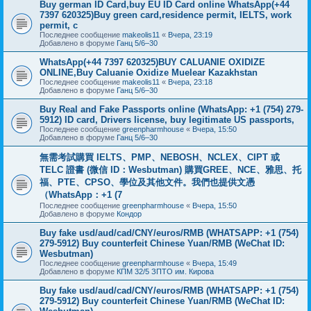
Buy german ID Card,buy EU ID Card online WhatsApp(+44
7397 620325)Buy green card,residence permit, IELTS, work
permit, c
Последнее сообщение
makeolis11
«
Вчера, 23:19
Добавлено в форуме
Ганц 5/6–30
WhatsApp(+44 7397 620325)BUY CALUANIE OXIDIZE
ONLINE,Buy Caluanie Oxidize Muelear Kazakhstan
Последнее сообщение
makeolis11
«
Вчера, 23:18
Добавлено в форуме
Ганц 5/6–30
Buy Real and Fake Passports online (WhatsApp: +1 (754) 279-
5912) ID card, Drivers license, buy legitimate US passports,
Последнее сообщение
greenpharmhouse
«
Вчера, 15:50
Добавлено в форуме
Ганц 5/6–30
無需考試購買 IELTS、PMP、NEBOSH、NCLEX、CIPT 或
TELC 證書 (微信 ID：Wesbutman) 購買GREE、NCE、雅思、托
福、PTE、CPSO、學位及其他文件。我們也提供文憑
（WhatsApp：+1 (7
Последнее сообщение
greenpharmhouse
«
Вчера, 15:50
Добавлено в форуме
Кондор
Buy fake usd/aud/cad/CNY/euros/RMB (WHATSAPP: +1 (754)
279-5912) Buy counterfeit Chinese Yuan/RMB (WeChat ID:
Wesbutman)
Последнее сообщение
greenpharmhouse
«
Вчера, 15:49
Добавлено в форуме
КПМ 32/5 ЗПТО им. Кирова
Buy fake usd/aud/cad/CNY/euros/RMB (WHATSAPP: +1 (754)
279-5912) Buy counterfeit Chinese Yuan/RMB (WeChat ID: