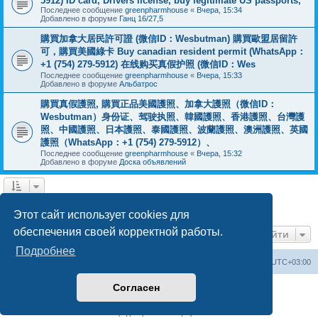
5912) ID card, Drivers license, buy legitimate US passports,
Последнее сообщение
greenpharmhouse
«
Вчера, 15:34
Добавлено в форуме
Ганц 16/27,5
購買加拿大居民許可證 (微信ID：Wesbutman) 購買歐盟居留許
可，購買美國綠卡 Buy canadian resident permit (WhatsApp：
+1 (754) 279-5912) 在线购买真假护照 (微信ID：Wes
Последнее сообщение
greenpharmhouse
«
Вчера, 15:33
Добавлено в форуме
Альбатрос
購買真假護照, 購買正品美國護照、加拿大護照（微信ID：
Wesbutman）身份证、驾驶执照、韓國護照、香港護照、台灣護
照、中國護照、日本護照、泰國護照、波蘭護照、澳洲護照、英國
護照（WhatsApp：+1 (754) 279-5912）、
Последнее сообщение
greenpharmhouse
«
Вчера, 15:32
Добавлено в форуме
Доска объявлений
1
2
3
След.
Найдено 54 результата
Этот сайт использует cookies для
обеспечения своей корректной работы.
Перейти
Подробнее
Центральный сайт
Список форумов
Часовой пояс:
UTC+03:00
Согласен
Создано на основе
phpBB
® Forum Software © phpBB Limited
Русская поддержка phpBB
Конфиденциальность
|
Правила