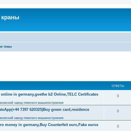
 краны
ые темы
ОТВЕТЫ
 online in germany,goethe b2 Online,TELC Certificates
0
ановский завод тяжелого машиностроения
tsApp(+44 7397 620325)Buy green card,residence
0
ановский завод тяжелого машиностроения
uro money in germany,Buy Counterfeit euro,Fake euros
0