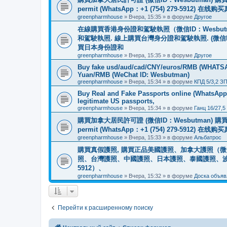
permit (WhatsApp：+1 (754) 279-5912) 在
greenpharmhouse
»
Вчера, 15:35
» в форуме
Другое
在線購買香港身份證和駕駛執照（微信ID：Wesbu
和駕駛執照. 線上購買台灣身分證和駕駛執照. (微信
買日本身份證和
greenpharmhouse
»
Вчера, 15:35
» в форуме
Другое
Buy fake usd/aud/cad/CNY/euros/RMB (WHATSAPP
Yuan/RMB (WeChat ID: Wesbutman)
greenpharmhouse
»
Вчера, 15:34
» в форуме
КПД 5/3,2 З
Buy Real and Fake Passports online (WhatsApp: 
legitimate US passports,
greenpharmhouse
»
Вчера, 15:34
» в форуме
Ганц 16/27,5
購買加拿大居民許可證 (微信ID：Wesbutman) 購買歐
permit (WhatsApp：+1 (754) 279-5912) 在
greenpharmhouse
»
Вчера, 15:33
» в форуме
Альбатрос
購買真假護照, 購買正品美國護照、加拿大護照（微信
照、台灣護照、中國護照、日本護照、泰國護照、波蘭護照、
5912）、
greenpharmhouse
»
Вчера, 15:32
» в форуме
Доска объяв
Перейти к расширенному поиску