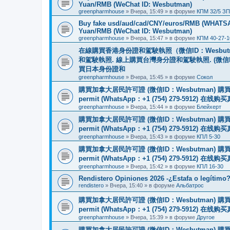
Yuan/RMB (WeChat ID: Wesbutman)
greenpharmhouse
»
Вчера, 15:49
» в форуме
КПМ 32/5 ЗП
Buy fake usd/aud/cad/CNY/euros/RMB (WHATSAPP
Yuan/RMB (WeChat ID: Wesbutman)
greenpharmhouse
»
Вчера, 15:47
» в форуме
КПМ 40-27-1
在線購買香港身份證和駕駛執照（微信ID：Wesbu
和駕駛執照. 線上購買台灣身分證和駕駛執照. (微信
買日本身份證和
greenpharmhouse
»
Вчера, 15:45
» в форуме
Сокол
購買加拿大居民許可證 (微信ID：Wesbutman) 購買歐
permit (WhatsApp：+1 (754) 279-5912) 在
greenpharmhouse
»
Вчера, 15:44
» в форуме
Блейхерт
購買加拿大居民許可證 (微信ID：Wesbutman) 購買歐
permit (WhatsApp：+1 (754) 279-5912) 在
greenpharmhouse
»
Вчера, 15:43
» в форуме
КПЛ 5-30
購買加拿大居民許可證 (微信ID：Wesbutman) 購買歐
permit (WhatsApp：+1 (754) 279-5912) 在
greenpharmhouse
»
Вчера, 15:42
» в форуме
КПЛ 16-30
Rendistero Opiniones 2026 -¿Estafa o legítimo
rendistero
»
Вчера, 15:40
» в форуме
Альбатрос
購買加拿大居民許可證 (微信ID：Wesbutman) 購買歐
permit (WhatsApp：+1 (754) 279-5912) 在
greenpharmhouse
»
Вчера, 15:39
» в форуме
Другое
購買加拿大居民許可證 (微信ID：Wesbutman) 購買歐