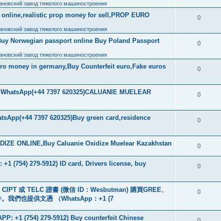
ановский завод тяжелого машиностроения
ls online,realistic prop money for sell,PROP EURO
0
ановский завод тяжелого машиностроения
Buy Norwegian passport online Buy Poland Passport
0
ановский завод тяжелого машиностроения
uro money in germany,Buy Counterfeit euro,Fake euros
0
ore WhatsApp(+44 7397 620325)CALUANIE MUELEAR
0
tsApp(+44 7397 620325)Buy green card,residence
0
IZE ONLINE,Buy Caluanie Oxidize Muelear Kazakhstan
0
+1 (754) 279-5912) ID card, Drivers license, buy
0
PT 或 TELC 證書 (微信 ID：Wesbutman) 購買GREE、
0
們也提供文憑 （WhatsApp：+1 (7
: +1 (754) 279-5912) Buy counterfeit Chinese
0