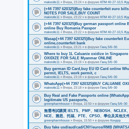
makeolis11
»
Вчера, 23:24
» в форуме
КПМ 40-27-10,5 Жд
(+44 7397 620325)Buy fake counterfeit euro bil
NOTES FOR SALE,BUY COUNT
makeolis11
»
Вчера, 23:22
» в форуме
КПМ 40-27-10,5 Жд
(+44 7397 620325)Buy german passport online 
online Buy Romania Passpor
makeolis11
»
Вчера, 23:22
» в форуме
КПМ 40-27-10,5 Жд
Wasap{+44 7397 620325}Buy fake counterfeit E
online,counterfeit bank
makeolis11
»
Вчера, 23:21
» в форуме
Ганц 5/6–30
Where to buy 1L Caluanie oxidize in Singap
OXIDIZE FOR SALE Myanmar ONLINE
makeolis11
»
Вчера, 23:19
» в форуме
Ганц 5/6–30
Buy german ID Card,buy EU ID Card online Wha
permit, IELTS, work permit, c
makeolis11
»
Вчера, 23:19
» в форуме
Ганц 5/6–30
WhatsApp(+44 7397 620325)BUY CALUANIE OXID
makeolis11
»
Вчера, 23:18
» в форуме
Ганц 5/6–30
Buy Real and Fake Passports online (WhatsApp: 
legitimate US passports,
greenpharmhouse
»
Вчера, 15:50
» в форуме
Ганц 5/6–30
無需考試購買 IELTS、PMP、NEBOSH、NCLEX、CI
NCE、雅思、托福、PTE、CPSO、學位及其他文件。我
greenpharmhouse
»
Вчера, 15:50
» в форуме
Кондор
Buy fake usd/aud/cad/CNY/euros/RMB (WHATSAPP