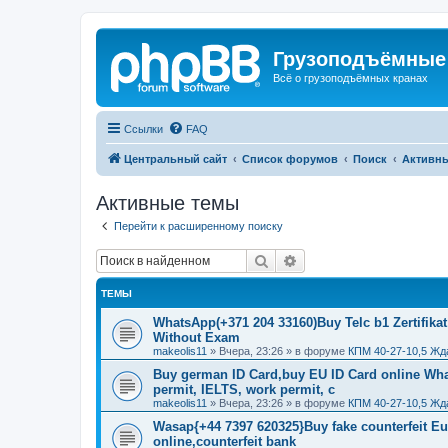
Грузоподъёмные
Всё о грузоподъёмных кранах
Ссылки
FAQ
Центральный сайт
Список форумов
Поиск
Активн
Активные темы
Перейти к расширенному поиску
Поиск
Расширенный поиск
ТЕМЫ
WhatsApp(+371 204 33160)Buy Telc b1 Zertifikat
Without Exam
makeolis11
»
Вчера, 23:26
» в форуме
КПМ 40-27-10,5 Жд
Buy german ID Card,buy EU ID Card online Wha
permit, IELTS, work permit, c
makeolis11
»
Вчера, 23:26
» в форуме
КПМ 40-27-10,5 Жд
Wasap{+44 7397 620325}Buy fake counterfeit E
online,counterfeit bank