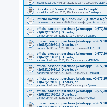
alkaslimcapsules
»
06 авг 2026, 09:13
» в форуме
Общий 
Bhraskilon Review 2026 - Scam Or Legit?
bhraskilon
»
05 авг 2026, 15:42
» в форуме
Альбатрос
Infinito Invexus Opiniones 2026 -¿Estafa o legí
infinitoinvexus
»
04 авг 2026, 15:50
» в форуме
Альбатрос
official passport purchase [whatsapp: +1(672)
+1(672)2050601] ID cards, dr
jeannevol
»
04 авг 2026, 13:12
» в форуме
Другое
official passport purchase [whatsapp: +1(672)
+1(672)2050601] ID cards, dr
jeannevol
»
04 авг 2026, 13:11
» в форуме
КПЛ 16-30
official passport purchase [whatsapp: +1(672)
+1(672)2050601] ID cards, dr
jeannevol
»
04 авг 2026, 13:10
» в форуме
КПЛ 5-30
official passport purchase [whatsapp: +1(672)
+1(672)2050601] ID cards, dr
jeannevol
»
04 авг 2026, 13:09
» в форуме
Блейхерт
official passport purchase [whatsapp: +1(672)
+1(672)2050601] ID cards, dr
jeannevol
»
04 авг 2026, 13:08
» в форуме
Другое
official passport purchase [whatsapp: +1(672)
+1(672)2050601] ID cards, dr
jeannevol
»
04 авг 2026, 11:50
» в форуме
Сокол
official passport purchase [whatsapp: +1(672)
+1(672)2050601] ID cards, dr