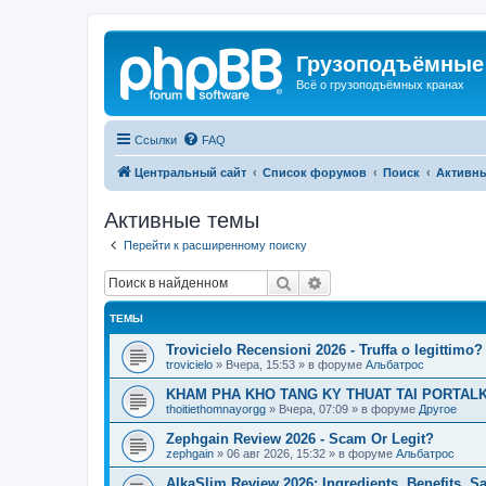
Грузоподъёмные
Всё о грузоподъёмных кранах
Ссылки
FAQ
Центральный сайт
Список форумов
Поиск
Активн
Активные темы
Перейти к расширенному поиску
Поиск
Расширенный поиск
ТЕМЫ
Trovicielo Recensioni 2026 - Truffa o legittimo?
trovicielo
»
Вчера, 15:53
» в форуме
Альбатрос
KHAM PHA KHO TANG KY THUAT TAI PORTALK
thoitiethomnayorgg
»
Вчера, 07:09
» в форуме
Другое
Zephgain Review 2026 - Scam Or Legit?
zephgain
»
06 авг 2026, 15:32
» в форуме
Альбатрос
AlkaSlim Review 2026: Ingredients, Benefits, S