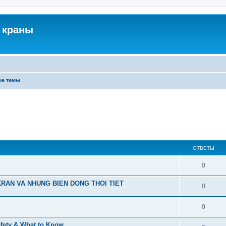
 краны
ые темы
ОТВЕТЫ
0
RAN VA NHUNG BIEN DONG THOI TIET
0
0
afety & What to Know