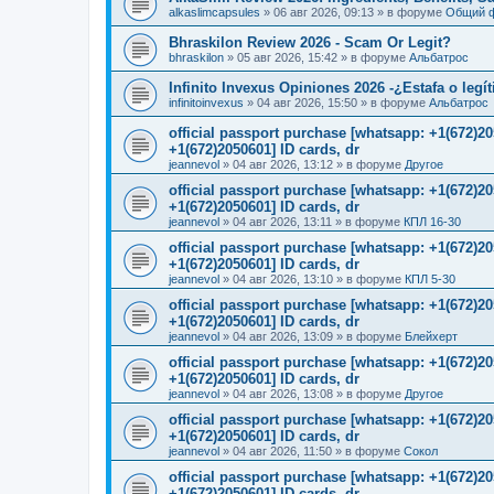
alkaslimcapsules
»
06 авг 2026, 09:13
» в форуме
Общий 
Bhraskilon Review 2026 - Scam Or Legit?
bhraskilon
»
05 авг 2026, 15:42
» в форуме
Альбатрос
Infinito Invexus Opiniones 2026 -¿Estafa o legí
infinitoinvexus
»
04 авг 2026, 15:50
» в форуме
Альбатрос
official passport purchase [whatsapp: +1(672)
+1(672)2050601] ID cards, dr
jeannevol
»
04 авг 2026, 13:12
» в форуме
Другое
official passport purchase [whatsapp: +1(672)
+1(672)2050601] ID cards, dr
jeannevol
»
04 авг 2026, 13:11
» в форуме
КПЛ 16-30
official passport purchase [whatsapp: +1(672)
+1(672)2050601] ID cards, dr
jeannevol
»
04 авг 2026, 13:10
» в форуме
КПЛ 5-30
official passport purchase [whatsapp: +1(672)
+1(672)2050601] ID cards, dr
jeannevol
»
04 авг 2026, 13:09
» в форуме
Блейхерт
official passport purchase [whatsapp: +1(672)
+1(672)2050601] ID cards, dr
jeannevol
»
04 авг 2026, 13:08
» в форуме
Другое
official passport purchase [whatsapp: +1(672)
+1(672)2050601] ID cards, dr
jeannevol
»
04 авг 2026, 11:50
» в форуме
Сокол
official passport purchase [whatsapp: +1(672)
+1(672)2050601] ID cards, dr