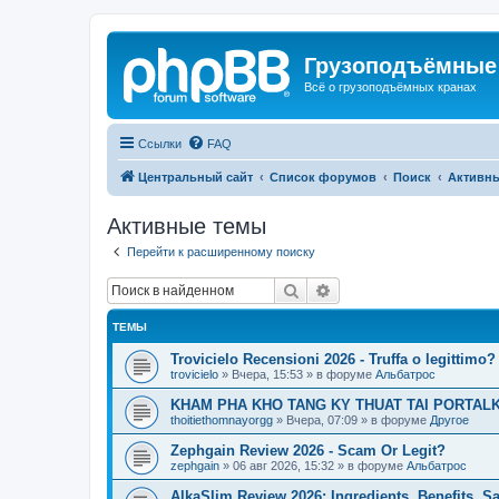
Грузоподъёмные
Всё о грузоподъёмных кранах
Ссылки
FAQ
Центральный сайт
Список форумов
Поиск
Активн
Активные темы
Перейти к расширенному поиску
Поиск
Расширенный поиск
ТЕМЫ
Trovicielo Recensioni 2026 - Truffa o legittimo?
trovicielo
»
Вчера, 15:53
» в форуме
Альбатрос
KHAM PHA KHO TANG KY THUAT TAI PORTALK
thoitiethomnayorgg
»
Вчера, 07:09
» в форуме
Другое
Zephgain Review 2026 - Scam Or Legit?
zephgain
»
06 авг 2026, 15:32
» в форуме
Альбатрос
AlkaSlim Review 2026: Ingredients, Benefits, S