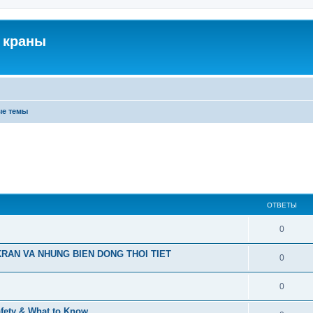
 краны
ые темы
ОТВЕТЫ
0
RAN VA NHUNG BIEN DONG THOI TIET
0
0
afety & What to Know