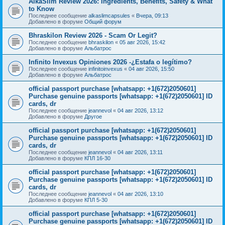
AlkaSlim Review 2026: Ingredients, Benefits, Safety & What
to Know
Последнее сообщение
alkaslimcapsules
«
Вчера, 09:13
Добавлено в форуме
Общий форум
Bhraskilon Review 2026 - Scam Or Legit?
Последнее сообщение
bhraskilon
«
05 авг 2026, 15:42
Добавлено в форуме
Альбатрос
Infinito Invexus Opiniones 2026 -¿Estafa o legítimo?
Последнее сообщение
infinitoinvexus
«
04 авг 2026, 15:50
Добавлено в форуме
Альбатрос
official passport purchase [whatsapp: +1(672)2050601]
Purchase genuine passports [whatsapp: +1(672)2050601] ID
cards, dr
Последнее сообщение
jeannevol
«
04 авг 2026, 13:12
Добавлено в форуме
Другое
official passport purchase [whatsapp: +1(672)2050601]
Purchase genuine passports [whatsapp: +1(672)2050601] ID
cards, dr
Последнее сообщение
jeannevol
«
04 авг 2026, 13:11
Добавлено в форуме
КПЛ 16-30
official passport purchase [whatsapp: +1(672)2050601]
Purchase genuine passports [whatsapp: +1(672)2050601] ID
cards, dr
Последнее сообщение
jeannevol
«
04 авг 2026, 13:10
Добавлено в форуме
КПЛ 5-30
official passport purchase [whatsapp: +1(672)2050601]
Purchase genuine passports [whatsapp: +1(672)2050601] ID