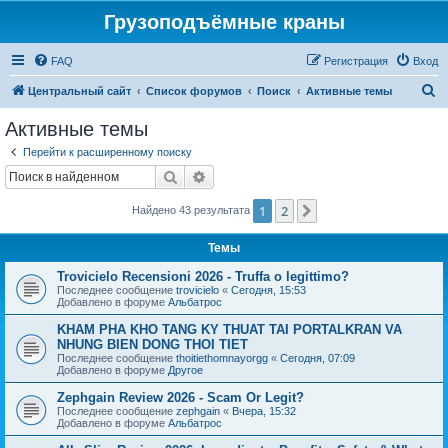
Грузоподъёмные краны
FAQ
Регистрация
Вход
П
Центральный сайт
Список форумов
Поиск
Активные темы
о
Активные темы
и
Перейти к расширенному поиску
с
Поиск
Расширенный поиск
к
1
2
След.
Найдено 43 результата
Темы
Trovicielo Recensioni 2026 - Truffa o legittimo?
Последнее сообщение
trovicielo
«
Сегодня, 15:53
Добавлено в форуме
Альбатрос
KHAM PHA KHO TANG KY THUAT TAI PORTALKRAN VA
NHUNG BIEN DONG THOI TIET
Последнее сообщение
thoitiethomnayorgg
«
Сегодня, 07:09
Добавлено в форуме
Другое
Zephgain Review 2026 - Scam Or Legit?
Последнее сообщение
zephgain
«
Вчера, 15:32
Добавлено в форуме
Альбатрос