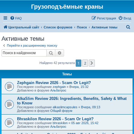
Грузоподъёмные краны
FAQ
Регистрация
Вход
П
Центральный сайт
Список форумов
Поиск
Активные темы
о
Активные темы
и
Перейти к расширенному поиску
с
Поиск
Расширенный поиск
к
1
2
След.
Найдено 42 результата
Темы
Zephgain Review 2026 - Scam Or Legit?
Последнее сообщение
zephgain
«
Вчера, 15:32
Добавлено в форуме
Альбатрос
AlkaSlim Review 2026: Ingredients, Benefits, Safety & What
to Know
Последнее сообщение
alkaslimcapsules
«
Вчера, 09:13
Добавлено в форуме
Общий форум
Bhraskilon Review 2026 - Scam Or Legit?
Последнее сообщение
bhraskilon
«
05 авг 2026, 15:42
Добавлено в форуме
Альбатрос