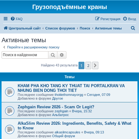
Грузоподъёмные краны
FAQ
Регистрация
Вход
П
Центральный сайт
Список форумов
Поиск
Активные темы
о
Активные темы
и
Перейти к расширенному поиску
с
Поиск
Расширенный поиск
к
1
2
След.
Найдено 43 результата
Темы
KHAM PHA KHO TANG KY THUAT TAI PORTALKRAN VA
NHUNG BIEN DONG THOI TIET
Последнее сообщение
thoitiethomnayorgg
«
Сегодня, 07:09
Добавлено в форуме
Другое
Zephgain Review 2026 - Scam Or Legit?
Последнее сообщение
zephgain
«
Вчера, 15:32
Добавлено в форуме
Альбатрос
AlkaSlim Review 2026: Ingredients, Benefits, Safety & What
to Know
Последнее сообщение
alkaslimcapsules
«
Вчера, 09:13
Добавлено в форуме
Общий форум