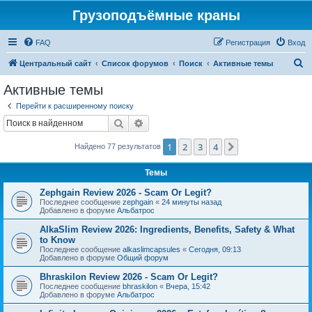
Грузоподъёмные краны
FAQ
Регистрация
Вход
П
Центральный сайт
Список форумов
Поиск
Активные темы
о
Активные темы
и
Перейти к расширенному поиску
с
Поиск
Расширенный поиск
к
1
2
3
4
След.
Найдено 77 результатов
Темы
Zephgain Review 2026 - Scam Or Legit?
Последнее сообщение
zephgain
«
24 минуты назад
Добавлено в форуме
Альбатрос
AlkaSlim Review 2026: Ingredients, Benefits, Safety & What
to Know
Последнее сообщение
alkaslimcapsules
«
Сегодня, 09:13
Добавлено в форуме
Общий форум
Bhraskilon Review 2026 - Scam Or Legit?
Последнее сообщение
bhraskilon
«
Вчера, 15:42
Добавлено в форуме
Альбатрос