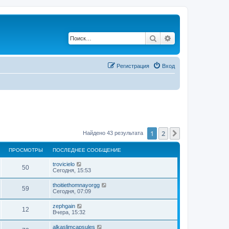
Поиск
Расширенный по
Регистрация
Вход
1
2
След.
Найдено 43 результата
ПРОСМОТРЫ
ПОСЛЕДНЕЕ СООБЩЕНИЕ
trovicielo
50
Сегодня, 15:53
thoitiethomnayorgg
59
Сегодня, 07:09
zephgain
12
Вчера, 15:32
alkaslimcapsules