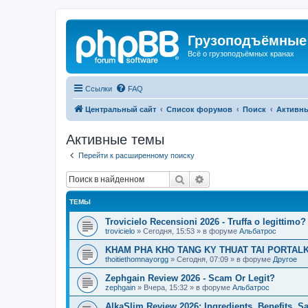
Грузоподъёмные
Всё о грузоподъёмных кранах
Ссылки
FAQ
Центральный сайт
Список форумов
Поиск
Активн
Активные темы
Перейти к расширенному поиску
Поиск
Расширенный поиск
ТЕМЫ
Trovicielo Recensioni 2026 - Truffa o legittimo?
trovicielo
»
Сегодня, 15:53
» в форуме
Альбатрос
KHAM PHA KHO TANG KY THUAT TAI PORTALK
thoitiethomnayorgg
»
Сегодня, 07:09
» в форуме
Другое
Zephgain Review 2026 - Scam Or Legit?
zephgain
»
Вчера, 15:32
» в форуме
Альбатрос
AlkaSlim Review 2026: Ingredients, Benefits, S