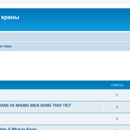
 краны
ые темы
ОТВЕТЫ
0
RAN VA NHUNG BIEN DONG THOI TIET
0
0
afety & What to Know