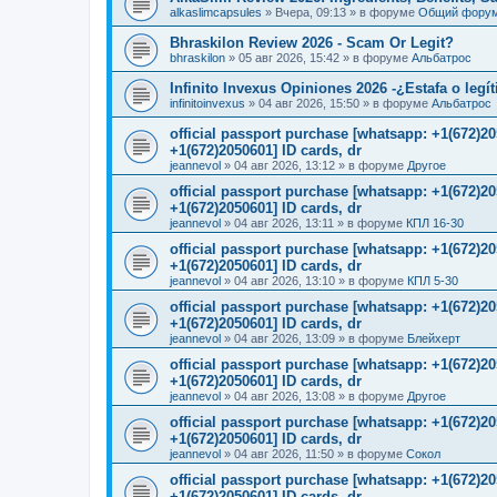
alkaslimcapsules
»
Вчера, 09:13
» в форуме
Общий фору
Bhraskilon Review 2026 - Scam Or Legit?
bhraskilon
»
05 авг 2026, 15:42
» в форуме
Альбатрос
Infinito Invexus Opiniones 2026 -¿Estafa o legí
infinitoinvexus
»
04 авг 2026, 15:50
» в форуме
Альбатрос
official passport purchase [whatsapp: +1(672)
+1(672)2050601] ID cards, dr
jeannevol
»
04 авг 2026, 13:12
» в форуме
Другое
official passport purchase [whatsapp: +1(672)
+1(672)2050601] ID cards, dr
jeannevol
»
04 авг 2026, 13:11
» в форуме
КПЛ 16-30
official passport purchase [whatsapp: +1(672)
+1(672)2050601] ID cards, dr
jeannevol
»
04 авг 2026, 13:10
» в форуме
КПЛ 5-30
official passport purchase [whatsapp: +1(672)
+1(672)2050601] ID cards, dr
jeannevol
»
04 авг 2026, 13:09
» в форуме
Блейхерт
official passport purchase [whatsapp: +1(672)
+1(672)2050601] ID cards, dr
jeannevol
»
04 авг 2026, 13:08
» в форуме
Другое
official passport purchase [whatsapp: +1(672)
+1(672)2050601] ID cards, dr
jeannevol
»
04 авг 2026, 11:50
» в форуме
Сокол
official passport purchase [whatsapp: +1(672)
+1(672)2050601] ID cards, dr