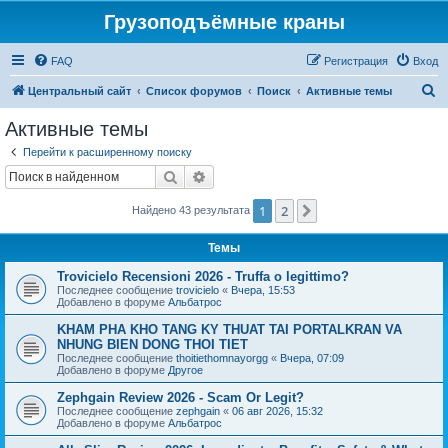
Грузоподъёмные краны
FAQ
Регистрация
Вход
П
Центральный сайт
Список форумов
Поиск
Активные темы
о
Активные темы
и
Перейти к расширенному поиску
с
Поиск
Расширенный поиск
к
1
2
След.
Найдено 43 результата
Темы
Trovicielo Recensioni 2026 - Truffa o legittimo?
Последнее сообщение
trovicielo
«
Вчера, 15:53
Добавлено в форуме
Альбатрос
KHAM PHA KHO TANG KY THUAT TAI PORTALKRAN VA
NHUNG BIEN DONG THOI TIET
Последнее сообщение
thoitiethomnayorgg
«
Вчера, 07:09
Добавлено в форуме
Другое
Zephgain Review 2026 - Scam Or Legit?
Последнее сообщение
zephgain
«
06 авг 2026, 15:32
Добавлено в форуме
Альбатрос