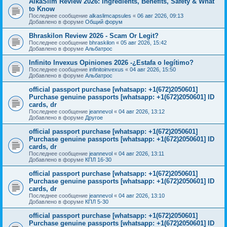
AlkaSlim Review 2026: Ingredients, Benefits, Safety & What
to Know
Последнее сообщение
alkaslimcapsules
«
06 авг 2026, 09:13
Добавлено в форуме
Общий форум
Bhraskilon Review 2026 - Scam Or Legit?
Последнее сообщение
bhraskilon
«
05 авг 2026, 15:42
Добавлено в форуме
Альбатрос
Infinito Invexus Opiniones 2026 -¿Estafa o legítimo?
Последнее сообщение
infinitoinvexus
«
04 авг 2026, 15:50
Добавлено в форуме
Альбатрос
official passport purchase [whatsapp: +1(672)2050601]
Purchase genuine passports [whatsapp: +1(672)2050601] ID
cards, dr
Последнее сообщение
jeannevol
«
04 авг 2026, 13:12
Добавлено в форуме
Другое
official passport purchase [whatsapp: +1(672)2050601]
Purchase genuine passports [whatsapp: +1(672)2050601] ID
cards, dr
Последнее сообщение
jeannevol
«
04 авг 2026, 13:11
Добавлено в форуме
КПЛ 16-30
official passport purchase [whatsapp: +1(672)2050601]
Purchase genuine passports [whatsapp: +1(672)2050601] ID
cards, dr
Последнее сообщение
jeannevol
«
04 авг 2026, 13:10
Добавлено в форуме
КПЛ 5-30
official passport purchase [whatsapp: +1(672)2050601]
Purchase genuine passports [whatsapp: +1(672)2050601] ID