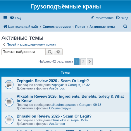
Грузоподъёмные краны
FAQ
Регистрация
Вход
П
Центральный сайт
Список форумов
Поиск
Активные темы
о
Активные темы
и
Перейти к расширенному поиску
с
Поиск
Расширенный поиск
к
1
2
След.
Найдено 42 результата
Темы
Zephgain Review 2026 - Scam Or Legit?
Последнее сообщение
zephgain
«
Сегодня, 15:32
Добавлено в форуме
Альбатрос
AlkaSlim Review 2026: Ingredients, Benefits, Safety & What
to Know
Последнее сообщение
alkaslimcapsules
«
Сегодня, 09:13
Добавлено в форуме
Общий форум
Bhraskilon Review 2026 - Scam Or Legit?
Последнее сообщение
bhraskilon
«
Вчера, 15:42
Добавлено в форуме
Альбатрос