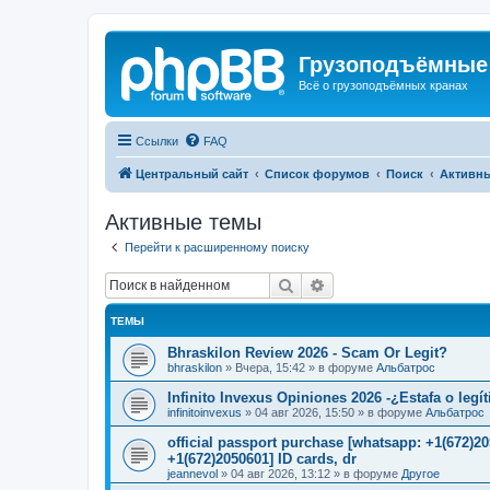
Грузоподъёмные
Всё о грузоподъёмных кранах
Ссылки
FAQ
Центральный сайт
Список форумов
Поиск
Активн
Активные темы
Перейти к расширенному поиску
Поиск
Расширенный поиск
ТЕМЫ
Bhraskilon Review 2026 - Scam Or Legit?
bhraskilon
»
Вчера, 15:42
» в форуме
Альбатрос
Infinito Invexus Opiniones 2026 -¿Estafa o legí
infinitoinvexus
»
04 авг 2026, 15:50
» в форуме
Альбатрос
official passport purchase [whatsapp: +1(672)
+1(672)2050601] ID cards, dr
jeannevol
»
04 авг 2026, 13:12
» в форуме
Другое