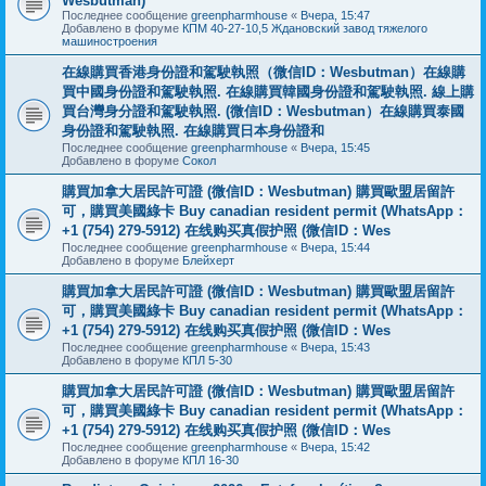
Wesbutman)
Последнее сообщение
greenpharmhouse
«
Вчера, 15:47
Добавлено в форуме
КПМ 40-27-10,5 Ждановский завод тяжелого
машиностроения
在線購買香港身份證和駕駛執照（微信ID：Wesbutman）在線購
買中國身份證和駕駛執照. 在線購買韓國身份證和駕駛執照. 線上購
買台灣身分證和駕駛執照. (微信ID：Wesbutman）在線購買泰國
身份證和駕駛執照. 在線購買日本身份證和
Последнее сообщение
greenpharmhouse
«
Вчера, 15:45
Добавлено в форуме
Сокол
購買加拿大居民許可證 (微信ID：Wesbutman) 購買歐盟居留許
可，購買美國綠卡 Buy canadian resident permit (WhatsApp：
+1 (754) 279-5912) 在线购买真假护照 (微信ID：Wes
Последнее сообщение
greenpharmhouse
«
Вчера, 15:44
Добавлено в форуме
Блейхерт
購買加拿大居民許可證 (微信ID：Wesbutman) 購買歐盟居留許
可，購買美國綠卡 Buy canadian resident permit (WhatsApp：
+1 (754) 279-5912) 在线购买真假护照 (微信ID：Wes
Последнее сообщение
greenpharmhouse
«
Вчера, 15:43
Добавлено в форуме
КПЛ 5-30
購買加拿大居民許可證 (微信ID：Wesbutman) 購買歐盟居留許
可，購買美國綠卡 Buy canadian resident permit (WhatsApp：
+1 (754) 279-5912) 在线购买真假护照 (微信ID：Wes
Последнее сообщение
greenpharmhouse
«
Вчера, 15:42
Добавлено в форуме
КПЛ 16-30