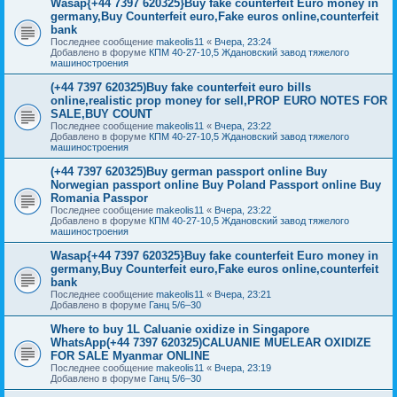
Wasap{+44 7397 620325}Buy fake counterfeit Euro money in
germany,Buy Counterfeit euro,Fake euros online,counterfeit
bank
Последнее сообщение
makeolis11
«
Вчера, 23:24
Добавлено в форуме
КПМ 40-27-10,5 Ждановский завод тяжелого
машиностроения
(+44 7397 620325)Buy fake counterfeit euro bills
online,realistic prop money for sell,PROP EURO NOTES FOR
SALE,BUY COUNT
Последнее сообщение
makeolis11
«
Вчера, 23:22
Добавлено в форуме
КПМ 40-27-10,5 Ждановский завод тяжелого
машиностроения
(+44 7397 620325)Buy german passport online Buy
Norwegian passport online Buy Poland Passport online Buy
Romania Passpor
Последнее сообщение
makeolis11
«
Вчера, 23:22
Добавлено в форуме
КПМ 40-27-10,5 Ждановский завод тяжелого
машиностроения
Wasap{+44 7397 620325}Buy fake counterfeit Euro money in
germany,Buy Counterfeit euro,Fake euros online,counterfeit
bank
Последнее сообщение
makeolis11
«
Вчера, 23:21
Добавлено в форуме
Ганц 5/6–30
Where to buy 1L Caluanie oxidize in Singapore
WhatsApp(+44 7397 620325)CALUANIE MUELEAR OXIDIZE
FOR SALE Myanmar ONLINE
Последнее сообщение
makeolis11
«
Вчера, 23:19
Добавлено в форуме
Ганц 5/6–30