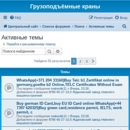
Грузоподъёмные краны
FAQ
Регистрация
Вход
П
Центральный сайт
Список форумов
Поиск
Активные темы
о
Активные темы
и
Перейти к расширенному поиску
с
Поиск
Расширенный поиск
к
1
2
3
След.
Найдено 55 результатов
Темы
WhatsApp(+371 204 33160)Buy Telc b1 Zertifikat online in
germany,goethe b2 Online,TELC Certificates Without Exam
Последнее сообщение
makeolis11
«
Вчера, 23:26
Добавлено в форуме
КПМ 40-27-10,5 Ждановский завод тяжелого
машиностроения
Buy german ID Card,buy EU ID Card online WhatsApp(+44
7397 620325)Buy green card,residence permit, IELTS, work
permit, c
Последнее сообщение
makeolis11
«
Вчера, 23:26
Добавлено в форуме
КПМ 40-27-10,5 Ждановский завод тяжелого
машиностроения