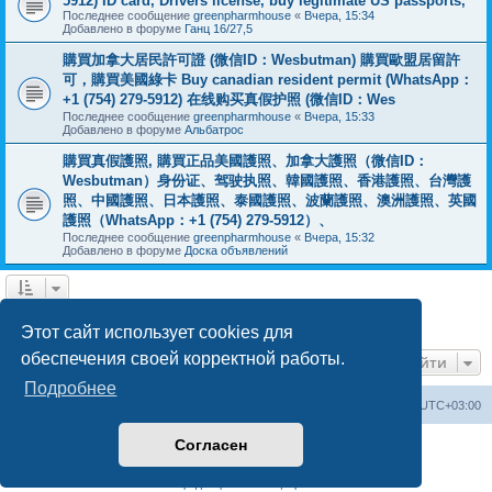
5912) ID card, Drivers license, buy legitimate US passports,
Последнее сообщение
greenpharmhouse
«
Вчера, 15:34
Добавлено в форуме
Ганц 16/27,5
購買加拿大居民許可證 (微信ID：Wesbutman) 購買歐盟居留許
可，購買美國綠卡 Buy canadian resident permit (WhatsApp：
+1 (754) 279-5912) 在线购买真假护照 (微信ID：Wes
Последнее сообщение
greenpharmhouse
«
Вчера, 15:33
Добавлено в форуме
Альбатрос
購買真假護照, 購買正品美國護照、加拿大護照（微信ID：
Wesbutman）身份证、驾驶执照、韓國護照、香港護照、台灣護
照、中國護照、日本護照、泰國護照、波蘭護照、澳洲護照、英國
護照（WhatsApp：+1 (754) 279-5912）、
Последнее сообщение
greenpharmhouse
«
Вчера, 15:32
Добавлено в форуме
Доска объявлений
1
2
3
След.
Найдено 55 результатов
Этот сайт использует cookies для
обеспечения своей корректной работы.
Перейти
Подробнее
Центральный сайт
Список форумов
Часовой пояс:
UTC+03:00
Согласен
Создано на основе
phpBB
® Forum Software © phpBB Limited
Русская поддержка phpBB
Конфиденциальность
|
Правила