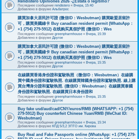
Rendistero Opiniones 2026 -¿Estafa o legítimo?
Последнее сообщение
rendistero
«
Вчера, 15:40
Добавлено в форуме
Альбатрос
購買加拿大居民許可證 (微信ID：Wesbutman) 購買歐盟居留許
可，購買美國綠卡 Buy canadian resident permit (WhatsApp：
+1 (754) 279-5912) 在线购买真假护照 (微信ID：Wes
Последнее сообщение
greenpharmhouse
«
Вчера, 15:39
Добавлено в форуме
Другое
購買加拿大居民許可證 (微信ID：Wesbutman) 購買歐盟居留許
可，購買美國綠卡 Buy canadian resident permit (WhatsApp：
+1 (754) 279-5912) 在线购买真假护照 (微信ID：Wes
Последнее сообщение
greenpharmhouse
«
Вчера, 15:35
Добавлено в форуме
Другое
在線購買香港身份證和駕駛執照（微信ID：Wesbutman）在線購
買中國身份證和駕駛執照. 在線購買韓國身份證和駕駛執照. 線上購
買台灣身分證和駕駛執照. (微信ID：Wesbutman）在線購買泰國
身份證和駕駛執照. 在線購買日本身份證和
Последнее сообщение
greenpharmhouse
«
Вчера, 15:35
Добавлено в форуме
Другое
Buy fake usd/aud/cad/CNY/euros/RMB (WHATSAPP: +1 (754)
279-5912) Buy counterfeit Chinese Yuan/RMB (WeChat ID:
Wesbutman)
Последнее сообщение
greenpharmhouse
«
Вчера, 15:34
Добавлено в форуме
КПД 5/3,2 ЗПТО им. Кирова
Buy Real and Fake Passports online (WhatsApp: +1 (754) 279-