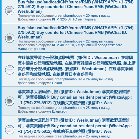
Buy fake usd/aud/cad/CNY/euros/RMB (WHATSAPP: +1 (754)
279-5912) Buy counterfeit Chinese Yuan/RMB (WeChat ID:
Wesbutman)
Последнее сообщение
greenpharmhouse
«
20 минут назад
Добавлено в форуме
КПМ 32/5 ЗПТО им. Кирова
Buy fake usd/aud/cad/CNY/euros/RMB (WHATSAPP: +1 (754)
279-5912) Buy counterfeit Chinese Yuan/RMB (WeChat ID:
Wesbutman)
Последнее сообщение
greenpharmhouse
«
22 минуты назад
Добавлено в форуме
КПМ 40-27-10,5 Ждановский завод тяжелого
машиностроения
在線購買香港身份證和駕駛執照（微信ID：Wesbutman）在線購
買中國身份證和駕駛執照. 在線購買韓國身份證和駕駛執照. 線上購
買台灣身分證和駕駛執照. (微信ID：Wesbutman）在線購買泰國
身份證和駕駛執照. 在線購買日本身份證和
Последнее сообщение
greenpharmhouse
«
24 минуты назад
Добавлено в форуме
Сокол
購買加拿大居民許可證 (微信ID：Wesbutman) 購買歐盟居留許
可，購買美國綠卡 Buy canadian resident permit (WhatsApp：
+1 (754) 279-5912) 在线购买真假护照 (微信ID：Wes
Последнее сообщение
greenpharmhouse
«
25 минут назад
Добавлено в форуме
Блейхерт
購買加拿大居民許可證 (微信ID：Wesbutman) 購買歐盟居留許
可，購買美國綠卡 Buy canadian resident permit (WhatsApp：
+1 (754) 279-5912) 在线购买真假护照 (微信ID：Wes
Последнее сообщение
greenpharmhouse
«
25 минут назад