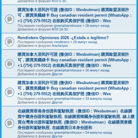
Добавлено в форуме
КПЛ 5-30
購買加拿大居民許可證 (微信ID：Wesbutman) 購買歐盟居留許
可，購買美國綠卡 Buy canadian resident permit (WhatsApp：
+1 (754) 279-5912) 在线购买真假护照 (微信ID：Wes
Последнее сообщение
greenpharmhouse
«
26 минут назад
Добавлено в форуме
КПЛ 16-30
Rendistero Opiniones 2026 -¿Estafa o legítimo?
Последнее сообщение
rendistero
«
29 минут назад
Добавлено в форуме
Альбатрос
購買加拿大居民許可證 (微信ID：Wesbutman) 購買歐盟居留許
可，購買美國綠卡 Buy canadian resident permit (WhatsApp：
+1 (754) 279-5912) 在线购买真假护照 (微信ID：Wes
Последнее сообщение
greenpharmhouse
«
30 минут назад
Добавлено в форуме
Другое
購買加拿大居民許可證 (微信ID：Wesbutman) 購買歐盟居留許
可，購買美國綠卡 Buy canadian resident permit (WhatsApp：
+1 (754) 279-5912) 在线购买真假护照 (微信ID：Wes
Последнее сообщение
greenpharmhouse
«
33 минуты назад
Добавлено в форуме
Другое
在線購買香港身份證和駕駛執照（微信ID：Wesbutman）在線購
買中國身份證和駕駛執照. 在線購買韓國身份證和駕駛執照. 線上購
買台灣身分證和駕駛執照. (微信ID：Wesbutman）在線購買泰國
身份證和駕駛執照. 在線購買日本身份證和
Последнее сообщение
greenpharmhouse
«
34 минуты назад
Добавлено в форуме
Другое