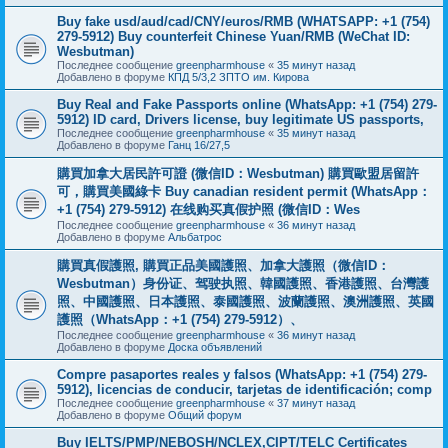
Buy fake usd/aud/cad/CNY/euros/RMB (WHATSAPP: +1 (754)
279-5912) Buy counterfeit Chinese Yuan/RMB (WeChat ID:
Wesbutman)
Последнее сообщение
greenpharmhouse
«
35 минут назад
Добавлено в форуме
КПД 5/3,2 ЗПТО им. Кирова
Buy Real and Fake Passports online (WhatsApp: +1 (754) 279-
5912) ID card, Drivers license, buy legitimate US passports,
Последнее сообщение
greenpharmhouse
«
35 минут назад
Добавлено в форуме
Ганц 16/27,5
購買加拿大居民許可證 (微信ID：Wesbutman) 購買歐盟居留許
可，購買美國綠卡 Buy canadian resident permit (WhatsApp：
+1 (754) 279-5912) 在线购买真假护照 (微信ID：Wes
Последнее сообщение
greenpharmhouse
«
36 минут назад
Добавлено в форуме
Альбатрос
購買真假護照, 購買正品美國護照、加拿大護照（微信ID：
Wesbutman）身份证、驾驶执照、韓國護照、香港護照、台灣護
照、中國護照、日本護照、泰國護照、波蘭護照、澳洲護照、英國
護照（WhatsApp：+1 (754) 279-5912）、
Последнее сообщение
greenpharmhouse
«
36 минут назад
Добавлено в форуме
Доска объявлений
Compre pasaportes reales y falsos (WhatsApp: +1 (754) 279-
5912), licencias de conducir, tarjetas de identificación; comp
Последнее сообщение
greenpharmhouse
«
37 минут назад
Добавлено в форуме
Общий форум
Buy IELTS/PMP/NEBOSH/NCLEX,CIPT/TELC Certificates