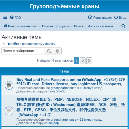
Грузоподъёмные краны
FAQ
Регистрация
Вход
П
Центральный сайт
Список форумов
Поиск
Активные темы
о
Активные темы
и
Перейти к расширенному поиску
с
Поиск
Расширенный поиск
к
1
2
След.
Найдено 46 результатов
Темы
Buy Real and Fake Passports online (WhatsApp: +1 (754) 279-
5912) ID card, Drivers license, buy legitimate US passports,
Последнее сообщение
greenpharmhouse
«
19 минут назад
Добавлено в форуме
Ганц 5/6–30
無需考試購買 IELTS、PMP、NEBOSH、NCLEX、CIPT 或
TELC 證書 (微信 ID：Wesbutman) 購買GREE、NCE、雅思、托
福、PTE、CPSO、學位及其他文件。我們也提供文憑
（WhatsApp：+1 (7
Последнее сообщение
greenpharmhouse
«
19 минут назад
Добавлено в форуме
Кондор