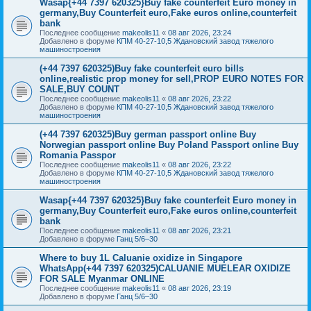
Wasap{+44 7397 620325}Buy fake counterfeit Euro money in
germany,Buy Counterfeit euro,Fake euros online,counterfeit
bank
Последнее сообщение
makeolis11
«
08 авг 2026, 23:24
Добавлено в форуме
КПМ 40-27-10,5 Ждановский завод тяжелого
машиностроения
(+44 7397 620325)Buy fake counterfeit euro bills
online,realistic prop money for sell,PROP EURO NOTES FOR
SALE,BUY COUNT
Последнее сообщение
makeolis11
«
08 авг 2026, 23:22
Добавлено в форуме
КПМ 40-27-10,5 Ждановский завод тяжелого
машиностроения
(+44 7397 620325)Buy german passport online Buy
Norwegian passport online Buy Poland Passport online Buy
Romania Passpor
Последнее сообщение
makeolis11
«
08 авг 2026, 23:22
Добавлено в форуме
КПМ 40-27-10,5 Ждановский завод тяжелого
машиностроения
Wasap{+44 7397 620325}Buy fake counterfeit Euro money in
germany,Buy Counterfeit euro,Fake euros online,counterfeit
bank
Последнее сообщение
makeolis11
«
08 авг 2026, 23:21
Добавлено в форуме
Ганц 5/6–30
Where to buy 1L Caluanie oxidize in Singapore
WhatsApp(+44 7397 620325)CALUANIE MUELEAR OXIDIZE
FOR SALE Myanmar ONLINE
Последнее сообщение
makeolis11
«
08 авг 2026, 23:19
Добавлено в форуме
Ганц 5/6–30