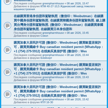
Wesbutman)
Последнее сообщение
greenpharmhouse
«
08 авг 2026, 15:47
Добавлено в форуме
КПМ 40-27-10,5 Ждановский завод тяжелого
машиностроения
在線購買香港身份證和駕駛執照（微信ID：Wesbutman）在線購
買中國身份證和駕駛執照. 在線購買韓國身份證和駕駛執照. 線上購
買台灣身分證和駕駛執照. (微信ID：Wesbutman）在線購買泰國
身份證和駕駛執照. 在線購買日本身份證和
Последнее сообщение
greenpharmhouse
«
08 авг 2026, 15:45
Добавлено в форуме
Сокол
購買加拿大居民許可證 (微信ID：Wesbutman) 購買歐盟居留許
可，購買美國綠卡 Buy canadian resident permit (WhatsApp：
+1 (754) 279-5912) 在线购买真假护照 (微信ID：Wes
Последнее сообщение
greenpharmhouse
«
08 авг 2026, 15:44
Добавлено в форуме
Блейхерт
購買加拿大居民許可證 (微信ID：Wesbutman) 購買歐盟居留許
可，購買美國綠卡 Buy canadian resident permit (WhatsApp：
+1 (754) 279-5912) 在线购买真假护照 (微信ID：Wes
Последнее сообщение
greenpharmhouse
«
08 авг 2026, 15:43
Добавлено в форуме
КПЛ 5-30
購買加拿大居民許可證 (微信ID：Wesbutman) 購買歐盟居留許
可，購買美國綠卡 Buy canadian resident permit (WhatsApp：
+1 (754) 279-5912) 在线购买真假护照 (微信ID：Wes
Последнее сообщение
greenpharmhouse
«
08 авг 2026, 15:42
Добавлено в форуме
КПЛ 16-30