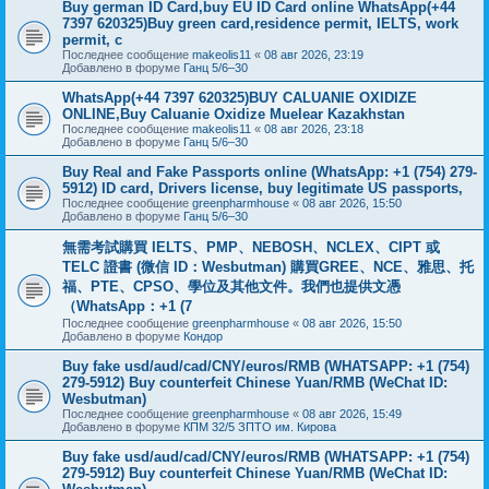
Buy german ID Card,buy EU ID Card online WhatsApp(+44
7397 620325)Buy green card,residence permit, IELTS, work
permit, c
Последнее сообщение
makeolis11
«
08 авг 2026, 23:19
Добавлено в форуме
Ганц 5/6–30
WhatsApp(+44 7397 620325)BUY CALUANIE OXIDIZE
ONLINE,Buy Caluanie Oxidize Muelear Kazakhstan
Последнее сообщение
makeolis11
«
08 авг 2026, 23:18
Добавлено в форуме
Ганц 5/6–30
Buy Real and Fake Passports online (WhatsApp: +1 (754) 279-
5912) ID card, Drivers license, buy legitimate US passports,
Последнее сообщение
greenpharmhouse
«
08 авг 2026, 15:50
Добавлено в форуме
Ганц 5/6–30
無需考試購買 IELTS、PMP、NEBOSH、NCLEX、CIPT 或
TELC 證書 (微信 ID：Wesbutman) 購買GREE、NCE、雅思、托
福、PTE、CPSO、學位及其他文件。我們也提供文憑
（WhatsApp：+1 (7
Последнее сообщение
greenpharmhouse
«
08 авг 2026, 15:50
Добавлено в форуме
Кондор
Buy fake usd/aud/cad/CNY/euros/RMB (WHATSAPP: +1 (754)
279-5912) Buy counterfeit Chinese Yuan/RMB (WeChat ID:
Wesbutman)
Последнее сообщение
greenpharmhouse
«
08 авг 2026, 15:49
Добавлено в форуме
КПМ 32/5 ЗПТО им. Кирова
Buy fake usd/aud/cad/CNY/euros/RMB (WHATSAPP: +1 (754)
279-5912) Buy counterfeit Chinese Yuan/RMB (WeChat ID: