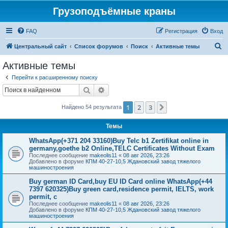
Грузоподъёмные краны
FAQ
Регистрация
Вход
П
Центральный сайт
Список форумов
Поиск
Активные темы
о
Активные темы
и
Перейти к расширенному поиску
с
Поиск
Расширенный поиск
к
1
2
3
След.
Найдено 54 результата
Темы
WhatsApp(+371 204 33160)Buy Telc b1 Zertifikat online in
germany,goethe b2 Online,TELC Certificates Without Exam
Последнее сообщение
makeolis11
«
08 авг 2026, 23:26
Добавлено в форуме
КПМ 40-27-10,5 Ждановский завод тяжелого
машиностроения
Buy german ID Card,buy EU ID Card online WhatsApp(+44
7397 620325)Buy green card,residence permit, IELTS, work
permit, c
Последнее сообщение
makeolis11
«
08 авг 2026, 23:26
Добавлено в форуме
КПМ 40-27-10,5 Ждановский завод тяжелого
машиностроения