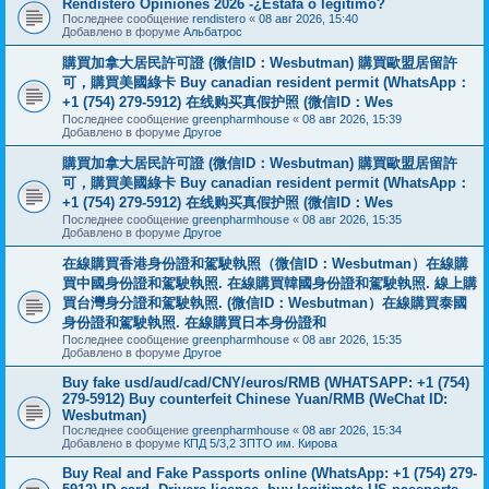
Rendistero Opiniones 2026 -¿Estafa o legítimo?
Последнее сообщение
rendistero
«
08 авг 2026, 15:40
Добавлено в форуме
Альбатрос
購買加拿大居民許可證 (微信ID：Wesbutman) 購買歐盟居留許
可，購買美國綠卡 Buy canadian resident permit (WhatsApp：
+1 (754) 279-5912) 在线购买真假护照 (微信ID：Wes
Последнее сообщение
greenpharmhouse
«
08 авг 2026, 15:39
Добавлено в форуме
Другое
購買加拿大居民許可證 (微信ID：Wesbutman) 購買歐盟居留許
可，購買美國綠卡 Buy canadian resident permit (WhatsApp：
+1 (754) 279-5912) 在线购买真假护照 (微信ID：Wes
Последнее сообщение
greenpharmhouse
«
08 авг 2026, 15:35
Добавлено в форуме
Другое
在線購買香港身份證和駕駛執照（微信ID：Wesbutman）在線購
買中國身份證和駕駛執照. 在線購買韓國身份證和駕駛執照. 線上購
買台灣身分證和駕駛執照. (微信ID：Wesbutman）在線購買泰國
身份證和駕駛執照. 在線購買日本身份證和
Последнее сообщение
greenpharmhouse
«
08 авг 2026, 15:35
Добавлено в форуме
Другое
Buy fake usd/aud/cad/CNY/euros/RMB (WHATSAPP: +1 (754)
279-5912) Buy counterfeit Chinese Yuan/RMB (WeChat ID:
Wesbutman)
Последнее сообщение
greenpharmhouse
«
08 авг 2026, 15:34
Добавлено в форуме
КПД 5/3,2 ЗПТО им. Кирова
Buy Real and Fake Passports online (WhatsApp: +1 (754) 279-