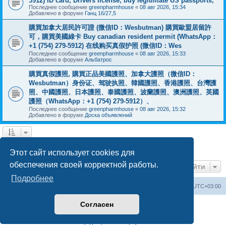
5912) ID card, Drivers license, buy legitimate US passports,
Последнее сообщение
greenpharmhouse
«
08 авг 2026, 15:34
Добавлено в форуме
Ганц 16/27,5
購買加拿大居民許可證 (微信ID：Wesbutman) 購買歐盟居留許
可，購買美國綠卡 Buy canadian resident permit (WhatsApp：
+1 (754) 279-5912) 在线购买真假护照 (微信ID：Wes
Последнее сообщение
greenpharmhouse
«
08 авг 2026, 15:33
Добавлено в форуме
Альбатрос
購買真假護照, 購買正品美國護照、加拿大護照（微信ID：
Wesbutman）身份证、驾驶执照、韓國護照、香港護照、台灣護
照、中國護照、日本護照、泰國護照、波蘭護照、澳洲護照、英國
護照（WhatsApp：+1 (754) 279-5912）、
Последнее сообщение
greenpharmhouse
«
08 авг 2026, 15:32
Добавлено в форуме
Доска объявлений
1
2
3
След.
Найдено 54 результата
Этот сайт использует cookies для
обеспечения своей корректной работы.
Перейти
Подробнее
Центральный сайт
Список форумов
Часовой пояс:
UTC+03:00
Согласен
Создано на основе
phpBB
® Forum Software © phpBB Limited
Русская поддержка phpBB
Конфиденциальность
|
Правила