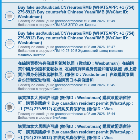
Buy fake usd/aud/cad/CNY/euros/RMB (WHATSAPP: +1 (754)
279-5912) Buy counterfeit Chinese Yuan/RMB (WeChat ID:
Wesbutman)
Последнее сообщение
greenpharmhouse
«
08 авг 2026, 15:49
Добавлено в форуме
КПМ 32/5 ЗПТО им. Кирова
Buy fake usd/aud/cad/CNY/euros/RMB (WHATSAPP: +1 (754)
279-5912) Buy counterfeit Chinese Yuan/RMB (WeChat ID:
Wesbutman)
Последнее сообщение
greenpharmhouse
«
08 авг 2026, 15:47
Добавлено в форуме
КПМ 40-27-10,5 Ждановский завод тяжелого
машиностроения
在線購買香港身份證和駕駛執照（微信ID：Wesbutman）在線購
買中國身份證和駕駛執照. 在線購買韓國身份證和駕駛執照. 線上購
買台灣身分證和駕駛執照. (微信ID：Wesbutman）在線購買泰國
身份證和駕駛執照. 在線購買日本身份證和
Последнее сообщение
greenpharmhouse
«
08 авг 2026, 15:45
Добавлено в форуме
Сокол
購買加拿大居民許可證 (微信ID：Wesbutman) 購買歐盟居留許
可，購買美國綠卡 Buy canadian resident permit (WhatsApp：
+1 (754) 279-5912) 在线购买真假护照 (微信ID：Wes
Последнее сообщение
greenpharmhouse
«
08 авг 2026, 15:44
Добавлено в форуме
Блейхерт
購買加拿大居民許可證 (微信ID：Wesbutman) 購買歐盟居留許
可，購買美國綠卡 Buy canadian resident permit (WhatsApp：
+1 (754) 279-5912) 在线购买真假护照 (微信ID：Wes