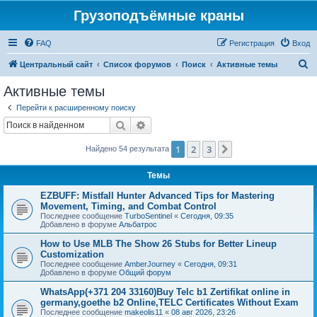
Грузоподъёмные краны
FAQ
Регистрация
Вход
П
Центральный сайт
Список форумов
Поиск
Активные темы
о
Активные темы
и
Перейти к расширенному поиску
с
Поиск
Расширенный поиск
к
1
2
3
След.
Найдено 54 результата
Темы
EZBUFF: Mistfall Hunter Advanced Tips for Mastering
Movement, Timing, and Combat Control
Последнее сообщение
TurboSentinel
«
Сегодня, 09:35
Добавлено в форуме
Альбатрос
How to Use MLB The Show 26 Stubs for Better Lineup
Customization
Последнее сообщение
AmberJourney
«
Сегодня, 09:31
Добавлено в форуме
Общий форум
WhatsApp(+371 204 33160)Buy Telc b1 Zertifikat online in
germany,goethe b2 Online,TELC Certificates Without Exam
Последнее сообщение
makeolis11
«
08 авг 2026, 23:26