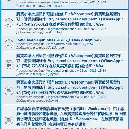
Последнее сообщение
greenpharmhouse
«
08 авг 2026, 15:43
Добавлено в форуме
КПЛ 5-30
購買加拿大居民許可證 (微信ID：Wesbutman) 購買歐盟居留許
可，購買美國綠卡 Buy canadian resident permit (WhatsApp：
+1 (754) 279-5912) 在线购买真假护照 (微信ID：Wes
Последнее сообщение
greenpharmhouse
«
08 авг 2026, 15:42
Добавлено в форуме
КПЛ 16-30
Rendistero Opiniones 2026 -¿Estafa o legítimo?
Последнее сообщение
rendistero
«
08 авг 2026, 15:40
Добавлено в форуме
Альбатрос
購買加拿大居民許可證 (微信ID：Wesbutman) 購買歐盟居留許
可，購買美國綠卡 Buy canadian resident permit (WhatsApp：
+1 (754) 279-5912) 在线购买真假护照 (微信ID：Wes
Последнее сообщение
greenpharmhouse
«
08 авг 2026, 15:39
Добавлено в форуме
Другое
購買加拿大居民許可證 (微信ID：Wesbutman) 購買歐盟居留許
可，購買美國綠卡 Buy canadian resident permit (WhatsApp：
+1 (754) 279-5912) 在线购买真假护照 (微信ID：Wes
Последнее сообщение
greenpharmhouse
«
08 авг 2026, 15:35
Добавлено в форуме
Другое
在線購買香港身份證和駕駛執照（微信ID：Wesbutman）在線購
買中國身份證和駕駛執照. 在線購買韓國身份證和駕駛執照. 線上購
買台灣身分證和駕駛執照. (微信ID：Wesbutman）在線購買泰國
身份證和駕駛執照. 在線購買日本身份證和
Последнее сообщение
greenpharmhouse
«
08 авг 2026, 15:35