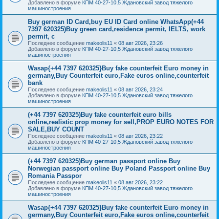
Добавлено в форуме
КПМ 40-27-10,5 Ждановский завод тяжелого
машиностроения
Buy german ID Card,buy EU ID Card online WhatsApp(+44
7397 620325)Buy green card,residence permit, IELTS, work
permit, c
Последнее сообщение
makeolis11
«
08 авг 2026, 23:26
Добавлено в форуме
КПМ 40-27-10,5 Ждановский завод тяжелого
машиностроения
Wasap{+44 7397 620325}Buy fake counterfeit Euro money in
germany,Buy Counterfeit euro,Fake euros online,counterfeit
bank
Последнее сообщение
makeolis11
«
08 авг 2026, 23:24
Добавлено в форуме
КПМ 40-27-10,5 Ждановский завод тяжелого
машиностроения
(+44 7397 620325)Buy fake counterfeit euro bills
online,realistic prop money for sell,PROP EURO NOTES FOR
SALE,BUY COUNT
Последнее сообщение
makeolis11
«
08 авг 2026, 23:22
Добавлено в форуме
КПМ 40-27-10,5 Ждановский завод тяжелого
машиностроения
(+44 7397 620325)Buy german passport online Buy
Norwegian passport online Buy Poland Passport online Buy
Romania Passpor
Последнее сообщение
makeolis11
«
08 авг 2026, 23:22
Добавлено в форуме
КПМ 40-27-10,5 Ждановский завод тяжелого
машиностроения
Wasap{+44 7397 620325}Buy fake counterfeit Euro money in
germany,Buy Counterfeit euro,Fake euros online,counterfeit