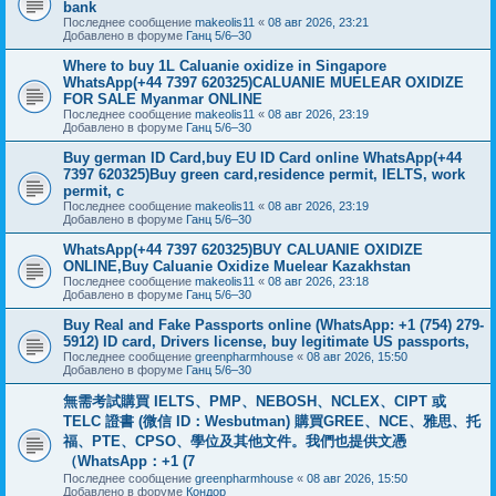
bank
Последнее сообщение
makeolis11
«
08 авг 2026, 23:21
Добавлено в форуме
Ганц 5/6–30
Where to buy 1L Caluanie oxidize in Singapore
WhatsApp(+44 7397 620325)CALUANIE MUELEAR OXIDIZE
FOR SALE Myanmar ONLINE
Последнее сообщение
makeolis11
«
08 авг 2026, 23:19
Добавлено в форуме
Ганц 5/6–30
Buy german ID Card,buy EU ID Card online WhatsApp(+44
7397 620325)Buy green card,residence permit, IELTS, work
permit, c
Последнее сообщение
makeolis11
«
08 авг 2026, 23:19
Добавлено в форуме
Ганц 5/6–30
WhatsApp(+44 7397 620325)BUY CALUANIE OXIDIZE
ONLINE,Buy Caluanie Oxidize Muelear Kazakhstan
Последнее сообщение
makeolis11
«
08 авг 2026, 23:18
Добавлено в форуме
Ганц 5/6–30
Buy Real and Fake Passports online (WhatsApp: +1 (754) 279-
5912) ID card, Drivers license, buy legitimate US passports,
Последнее сообщение
greenpharmhouse
«
08 авг 2026, 15:50
Добавлено в форуме
Ганц 5/6–30
無需考試購買 IELTS、PMP、NEBOSH、NCLEX、CIPT 或
TELC 證書 (微信 ID：Wesbutman) 購買GREE、NCE、雅思、托
福、PTE、CPSO、學位及其他文件。我們也提供文憑
（WhatsApp：+1 (7
Последнее сообщение
greenpharmhouse
«
08 авг 2026, 15:50
Добавлено в форуме
Кондор