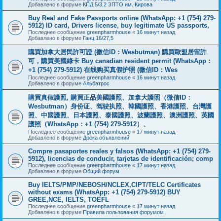
Добавлено в форуме
КПД 5/3,2 ЗПТО им. Кирова
Buy Real and Fake Passports online (WhatsApp: +1 (754) 279-
5912) ID card, Drivers license, buy legitimate US passports,
Последнее сообщение
greenpharmhouse
«
16 минут назад
Добавлено в форуме
Ганц 16/27,5
購買加拿大居民許可證 (微信ID：Wesbutman) 購買歐盟居留許
可，購買美國綠卡 Buy canadian resident permit (WhatsApp：
+1 (754) 279-5912) 在线购买真假护照 (微信ID：Wes
Последнее сообщение
greenpharmhouse
«
16 минут назад
Добавлено в форуме
Альбатрос
購買真假護照, 購買正品美國護照、加拿大護照（微信ID：
Wesbutman）身份证、驾驶执照、韓國護照、香港護照、台灣護
照、中國護照、日本護照、泰國護照、波蘭護照、澳洲護照、英國
護照（WhatsApp：+1 (754) 279-5912）、
Последнее сообщение
greenpharmhouse
«
17 минут назад
Добавлено в форуме
Доска объявлений
Compre pasaportes reales y falsos (WhatsApp: +1 (754) 279-
5912), licencias de conducir, tarjetas de identificación; comp
Последнее сообщение
greenpharmhouse
«
17 минут назад
Добавлено в форуме
Общий форум
Buy IELTS/PMP/NEBOSH/NCLEX,CIPT/TELC Certificates
without exams (WhatsApp: +1 (754) 279-5912) BUY
GREE,NCE, IELTS, TOEFL
Последнее сообщение
greenpharmhouse
«
17 минут назад
Добавлено в форуме
Правила пользования форумом