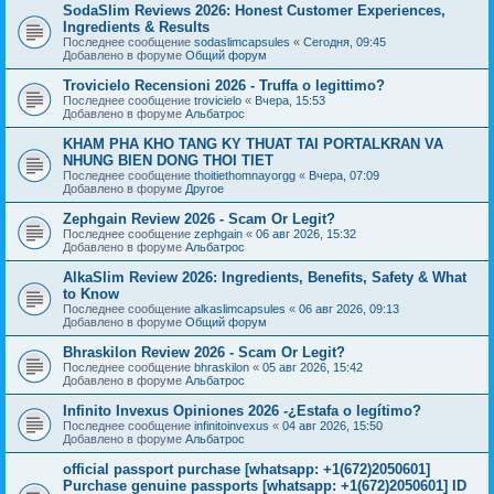
SodaSlim Reviews 2026: Honest Customer Experiences,
Ingredients & Results
Последнее сообщение
sodaslimcapsules
«
Сегодня, 09:45
Добавлено в форуме
Общий форум
Trovicielo Recensioni 2026 - Truffa o legittimo?
Последнее сообщение
trovicielo
«
Вчера, 15:53
Добавлено в форуме
Альбатрос
KHAM PHA KHO TANG KY THUAT TAI PORTALKRAN VA
NHUNG BIEN DONG THOI TIET
Последнее сообщение
thoitiethomnayorgg
«
Вчера, 07:09
Добавлено в форуме
Другое
Zephgain Review 2026 - Scam Or Legit?
Последнее сообщение
zephgain
«
06 авг 2026, 15:32
Добавлено в форуме
Альбатрос
AlkaSlim Review 2026: Ingredients, Benefits, Safety & What
to Know
Последнее сообщение
alkaslimcapsules
«
06 авг 2026, 09:13
Добавлено в форуме
Общий форум
Bhraskilon Review 2026 - Scam Or Legit?
Последнее сообщение
bhraskilon
«
05 авг 2026, 15:42
Добавлено в форуме
Альбатрос
Infinito Invexus Opiniones 2026 -¿Estafa o legítimo?
Последнее сообщение
infinitoinvexus
«
04 авг 2026, 15:50
Добавлено в форуме
Альбатрос
official passport purchase [whatsapp: +1(672)2050601]
Purchase genuine passports [whatsapp: +1(672)2050601] ID