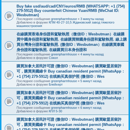
Buy fake usd/aud/cad/CNY/euros/RMB (WHATSAPP: +1 (754)
279-5912) Buy counterfeit Chinese Yuan/RMB (WeChat ID:
Wesbutman)
Последнее сообщение
greenpharmhouse
«
3 минуты назад
Добавлено в форуме
КПМ 40-27-10,5 Ждановский завод тяжелого
машиностроения
在線購買香港身份證和駕駛執照（微信ID：Wesbutman）在線購
買中國身份證和駕駛執照. 在線購買韓國身份證和駕駛執照. 線上購
買台灣身分證和駕駛執照. (微信ID：Wesbutman）在線購買泰國
身份證和駕駛執照. 在線購買日本身份證和
Последнее сообщение
greenpharmhouse
«
4 минуты назад
Добавлено в форуме
Сокол
購買加拿大居民許可證 (微信ID：Wesbutman) 購買歐盟居留許
可，購買美國綠卡 Buy canadian resident permit (WhatsApp：
+1 (754) 279-5912) 在线购买真假护照 (微信ID：Wes
Последнее сообщение
greenpharmhouse
«
5 минут назад
Добавлено в форуме
Блейхерт
購買加拿大居民許可證 (微信ID：Wesbutman) 購買歐盟居留許
可，購買美國綠卡 Buy canadian resident permit (WhatsApp：
+1 (754) 279-5912) 在线购买真假护照 (微信ID：Wes
Последнее сообщение
greenpharmhouse
«
6 минут назад
Добавлено в форуме
КПЛ 5-30
購買加拿大居民許可證 (微信ID：Wesbutman) 購買歐盟居留許
可，購買美國綠卡 Buy canadian resident permit (WhatsApp：
+1 (754) 279-5912) 在线购买真假护照 (微信ID：Wes