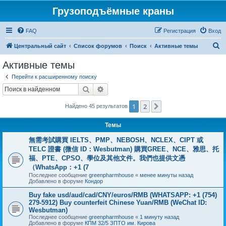
Грузоподъёмные краны
FAQ
Регистрация
Вход
П
Центральный сайт
Список форумов
Поиск
Активные темы
о
Активные темы
и
Перейти к расширенному поиску
с
Поиск
Расширенный поиск
к
1
2
След.
Найдено 45 результатов
Темы
無需考試購買 IELTS、PMP、NEBOSH、NCLEX、CIPT 或
TELC 證書 (微信 ID：Wesbutman) 購買GREE、NCE、雅思、托
福、PTE、CPSO、學位及其他文件。我們也提供文憑
（WhatsApp：+1 (7
Последнее сообщение
greenpharmhouse
«
менее минуты назад
Добавлено в форуме
Кондор
Buy fake usd/aud/cad/CNY/euros/RMB (WHATSAPP: +1 (754)
279-5912) Buy counterfeit Chinese Yuan/RMB (WeChat ID:
Wesbutman)
Последнее сообщение
greenpharmhouse
«
1 минуту назад
Добавлено в форуме
КПМ 32/5 ЗПТО им. Кирова