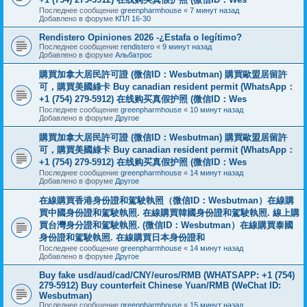
Последнее сообщение
greenpharmhouse
«
7 минут назад
Добавлено в форуме
КПЛ 16-30
Rendistero Opiniones 2026 -¿Estafa o legítimo?
Последнее сообщение
rendistero
«
9 минут назад
Добавлено в форуме
Альбатрос
購買加拿大居民許可證 (微信ID：Wesbutman) 購買歐盟居留許
可，購買美國綠卡 Buy canadian resident permit (WhatsApp：
+1 (754) 279-5912) 在线购买真假护照 (微信ID：Wes
Последнее сообщение
greenpharmhouse
«
10 минут назад
Добавлено в форуме
Другое
購買加拿大居民許可證 (微信ID：Wesbutman) 購買歐盟居留許
可，購買美國綠卡 Buy canadian resident permit (WhatsApp：
+1 (754) 279-5912) 在线购买真假护照 (微信ID：Wes
Последнее сообщение
greenpharmhouse
«
14 минут назад
Добавлено в форуме
Другое
在線購買香港身份證和駕駛執照（微信ID：Wesbutman）在線購
買中國身份證和駕駛執照. 在線購買韓國身份證和駕駛執照. 線上購
買台灣身分證和駕駛執照. (微信ID：Wesbutman）在線購買泰國
身份證和駕駛執照. 在線購買日本身份證和
Последнее сообщение
greenpharmhouse
«
14 минут назад
Добавлено в форуме
Другое
Buy fake usd/aud/cad/CNY/euros/RMB (WHATSAPP: +1 (754)
279-5912) Buy counterfeit Chinese Yuan/RMB (WeChat ID:
Wesbutman)
Последнее сообщение
greenpharmhouse
«
15 минут назад