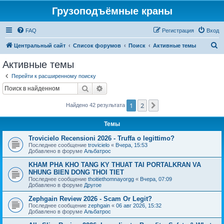
Грузоподъёмные краны
FAQ
Регистрация
Вход
П
Центральный сайт
Список форумов
Поиск
Активные темы
о
Активные темы
и
Перейти к расширенному поиску
с
Поиск
Расширенный поиск
к
1
2
След.
Найдено 42 результата
Темы
Trovicielo Recensioni 2026 - Truffa o legittimo?
Последнее сообщение
trovicielo
«
Вчера, 15:53
Добавлено в форуме
Альбатрос
KHAM PHA KHO TANG KY THUAT TAI PORTALKRAN VA
NHUNG BIEN DONG THOI TIET
Последнее сообщение
thoitiethomnayorgg
«
Вчера, 07:09
Добавлено в форуме
Другое
Zephgain Review 2026 - Scam Or Legit?
Последнее сообщение
zephgain
«
06 авг 2026, 15:32
Добавлено в форуме
Альбатрос