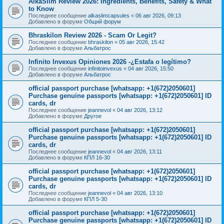
AlkaSlim Review 2026: Ingredients, Benefits, Safety & What
to Know
Последнее сообщение
alkaslimcapsules
«
06 авг 2026, 09:13
Добавлено в форуме
Общий форум
Bhraskilon Review 2026 - Scam Or Legit?
Последнее сообщение
bhraskilon
«
05 авг 2026, 15:42
Добавлено в форуме
Альбатрос
Infinito Invexus Opiniones 2026 -¿Estafa o legítimo?
Последнее сообщение
infinitoinvexus
«
04 авг 2026, 15:50
Добавлено в форуме
Альбатрос
official passport purchase [whatsapp: +1(672)2050601]
Purchase genuine passports [whatsapp: +1(672)2050601] ID
cards, dr
Последнее сообщение
jeannevol
«
04 авг 2026, 13:12
Добавлено в форуме
Другое
official passport purchase [whatsapp: +1(672)2050601]
Purchase genuine passports [whatsapp: +1(672)2050601] ID
cards, dr
Последнее сообщение
jeannevol
«
04 авг 2026, 13:11
Добавлено в форуме
КПЛ 16-30
official passport purchase [whatsapp: +1(672)2050601]
Purchase genuine passports [whatsapp: +1(672)2050601] ID
cards, dr
Последнее сообщение
jeannevol
«
04 авг 2026, 13:10
Добавлено в форуме
КПЛ 5-30
official passport purchase [whatsapp: +1(672)2050601]
Purchase genuine passports [whatsapp: +1(672)2050601] ID