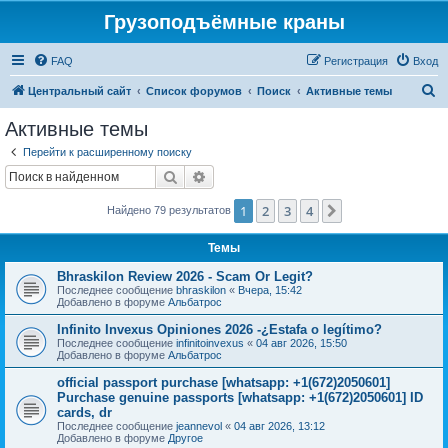
Грузоподъёмные краны
FAQ
Регистрация
Вход
П
Центральный сайт
Список форумов
Поиск
Активные темы
о
Активные темы
и
Перейти к расширенному поиску
с
Поиск
Расширенный поиск
к
1
2
3
4
След.
Найдено 79 результатов
Темы
Bhraskilon Review 2026 - Scam Or Legit?
Последнее сообщение
bhraskilon
«
Вчера, 15:42
Добавлено в форуме
Альбатрос
Infinito Invexus Opiniones 2026 -¿Estafa o legítimo?
Последнее сообщение
infinitoinvexus
«
04 авг 2026, 15:50
Добавлено в форуме
Альбатрос
official passport purchase [whatsapp: +1(672)2050601]
Purchase genuine passports [whatsapp: +1(672)2050601] ID
cards, dr
Последнее сообщение
jeannevol
«
04 авг 2026, 13:12
Добавлено в форуме
Другое