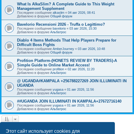
What Is AlkaSlim? A Complete Guide to This Weight
Management Supplement
Последнее сообщение
alkaslim
«
04 авг 2026, 08:41
Добавлено в форуме
Общий форум
Bavelorio Recensioni 2026 - Truffa o Legittimo?
Последнее сообщение
bavelorio
«
03 авг 2026, 15:30
Добавлено в форуме
Альбатрос
Diablo 4 Items Methods That Help Players Prepare for
Difficult Boss Fights
Последнее сообщение
AmberJourney
«
03 авг 2026, 10:48
Добавлено в форуме
Общий форум
Profition Platform-(HONETS REVIEW BY TRADERS)-A
Simple Guide to Online Market Access!
Последнее сообщение
profition
«
02 авг 2026, 11:20
Добавлено в форуме
Альбатрос
@ UGANDA#KAMPALA +256788227269 JOIN ILLUMINATI IN
UGANDA
Последнее сообщение
yugasa
«
01 авг 2026, 11:56
Добавлено в форуме
Альбатрос
##UGANDA JOIN ILLUMINATI IN KAMPALA+27672716140
Последнее сообщение
yugasa
«
01 авг 2026, 11:56
Добавлено в форуме
Альбатрос
1
2
3
4
След.
Найдено 79 результатов
Этот сайт использует cookies для