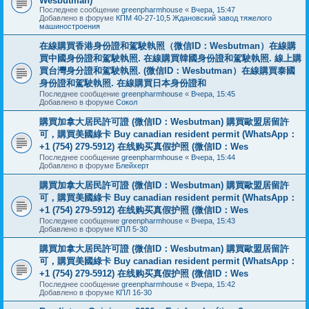
Wesbutman)
Последнее сообщение
greenpharmhouse
«
Вчера, 15:47
Добавлено в форуме
КПМ 40-27-10,5 Ждановский завод тяжелого
машиностроения
在線購買香港身份證和駕駛執照（微信ID：Wesbutman）在線購
買中國身份證和駕駛執照. 在線購買韓國身份證和駕駛執照. 線上購
買台灣身分證和駕駛執照. (微信ID：Wesbutman）在線購買泰國
身份證和駕駛執照. 在線購買日本身份證和
Последнее сообщение
greenpharmhouse
«
Вчера, 15:45
Добавлено в форуме
Сокол
購買加拿大居民許可證 (微信ID：Wesbutman) 購買歐盟居留許
可，購買美國綠卡 Buy canadian resident permit (WhatsApp：
+1 (754) 279-5912) 在线购买真假护照 (微信ID：Wes
Последнее сообщение
greenpharmhouse
«
Вчера, 15:44
Добавлено в форуме
Блейхерт
購買加拿大居民許可證 (微信ID：Wesbutman) 購買歐盟居留許
可，購買美國綠卡 Buy canadian resident permit (WhatsApp：
+1 (754) 279-5912) 在线购买真假护照 (微信ID：Wes
Последнее сообщение
greenpharmhouse
«
Вчера, 15:43
Добавлено в форуме
КПЛ 5-30
購買加拿大居民許可證 (微信ID：Wesbutman) 購買歐盟居留許
可，購買美國綠卡 Buy canadian resident permit (WhatsApp：
+1 (754) 279-5912) 在线购买真假护照 (微信ID：Wes
Последнее сообщение
greenpharmhouse
«
Вчера, 15:42
Добавлено в форуме
КПЛ 16-30