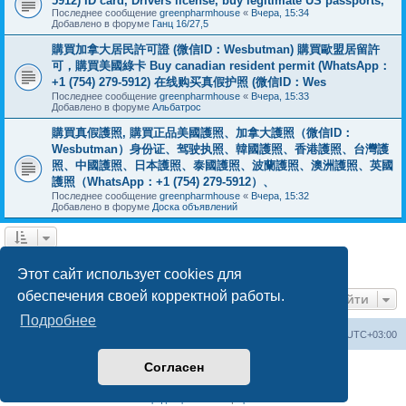
5912) ID card, Drivers license, buy legitimate US passports,
Последнее сообщение
greenpharmhouse
«
Вчера, 15:34
Добавлено в форуме
Ганц 16/27,5
購買加拿大居民許可證 (微信ID：Wesbutman) 購買歐盟居留許
可，購買美國綠卡 Buy canadian resident permit (WhatsApp：
+1 (754) 279-5912) 在线购买真假护照 (微信ID：Wes
Последнее сообщение
greenpharmhouse
«
Вчера, 15:33
Добавлено в форуме
Альбатрос
購買真假護照, 購買正品美國護照、加拿大護照（微信ID：
Wesbutman）身份证、驾驶执照、韓國護照、香港護照、台灣護
照、中國護照、日本護照、泰國護照、波蘭護照、澳洲護照、英國
護照（WhatsApp：+1 (754) 279-5912）、
Последнее сообщение
greenpharmhouse
«
Вчера, 15:32
Добавлено в форуме
Доска объявлений
1
2
3
След.
Найдено 54 результата
Этот сайт использует cookies для
обеспечения своей корректной работы.
Перейти
Подробнее
Центральный сайт
Список форумов
Часовой пояс:
UTC+03:00
Согласен
Создано на основе
phpBB
® Forum Software © phpBB Limited
Русская поддержка phpBB
Конфиденциальность
|
Правила