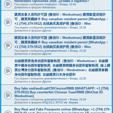
Rendistero Opiniones 2026 -¿Estafa o legítimo?
Последнее сообщение
rendistero
«
Вчера, 15:40
Добавлено в форуме
Альбатрос
購買加拿大居民許可證 (微信ID：Wesbutman) 購買歐盟居留許
可，購買美國綠卡 Buy canadian resident permit (WhatsApp：
+1 (754) 279-5912) 在线购买真假护照 (微信ID：Wes
Последнее сообщение
greenpharmhouse
«
Вчера, 15:39
Добавлено в форуме
Другое
購買加拿大居民許可證 (微信ID：Wesbutman) 購買歐盟居留許
可，購買美國綠卡 Buy canadian resident permit (WhatsApp：
+1 (754) 279-5912) 在线购买真假护照 (微信ID：Wes
Последнее сообщение
greenpharmhouse
«
Вчера, 15:35
Добавлено в форуме
Другое
在線購買香港身份證和駕駛執照（微信ID：Wesbutman）在線購
買中國身份證和駕駛執照. 在線購買韓國身份證和駕駛執照. 線上購
買台灣身分證和駕駛執照. (微信ID：Wesbutman）在線購買泰國
身份證和駕駛執照. 在線購買日本身份證和
Последнее сообщение
greenpharmhouse
«
Вчера, 15:35
Добавлено в форуме
Другое
Buy fake usd/aud/cad/CNY/euros/RMB (WHATSAPP: +1 (754)
279-5912) Buy counterfeit Chinese Yuan/RMB (WeChat ID:
Wesbutman)
Последнее сообщение
greenpharmhouse
«
Вчера, 15:34
Добавлено в форуме
КПД 5/3,2 ЗПТО им. Кирова
Buy Real and Fake Passports online (WhatsApp: +1 (754) 279-