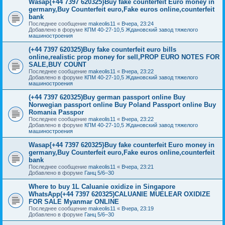
Wasap{+44 7397 620325}Buy fake counterfeit Euro money in
germany,Buy Counterfeit euro,Fake euros online,counterfeit
bank
Последнее сообщение
makeolis11
«
Вчера, 23:24
Добавлено в форуме
КПМ 40-27-10,5 Ждановский завод тяжелого
машиностроения
(+44 7397 620325)Buy fake counterfeit euro bills
online,realistic prop money for sell,PROP EURO NOTES FOR
SALE,BUY COUNT
Последнее сообщение
makeolis11
«
Вчера, 23:22
Добавлено в форуме
КПМ 40-27-10,5 Ждановский завод тяжелого
машиностроения
(+44 7397 620325)Buy german passport online Buy
Norwegian passport online Buy Poland Passport online Buy
Romania Passpor
Последнее сообщение
makeolis11
«
Вчера, 23:22
Добавлено в форуме
КПМ 40-27-10,5 Ждановский завод тяжелого
машиностроения
Wasap{+44 7397 620325}Buy fake counterfeit Euro money in
germany,Buy Counterfeit euro,Fake euros online,counterfeit
bank
Последнее сообщение
makeolis11
«
Вчера, 23:21
Добавлено в форуме
Ганц 5/6–30
Where to buy 1L Caluanie oxidize in Singapore
WhatsApp(+44 7397 620325)CALUANIE MUELEAR OXIDIZE
FOR SALE Myanmar ONLINE
Последнее сообщение
makeolis11
«
Вчера, 23:19
Добавлено в форуме
Ганц 5/6–30