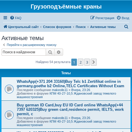
Грузоподъёмные краны
FAQ
Регистрация
Вход
П
Центральный сайт
Список форумов
Поиск
Активные темы
о
Активные темы
и
Перейти к расширенному поиску
с
Поиск
Расширенный поиск
к
1
2
3
След.
Найдено 54 результата
Темы
WhatsApp(+371 204 33160)Buy Telc b1 Zertifikat online in
germany,goethe b2 Online,TELC Certificates Without Exam
Последнее сообщение
makeolis11
«
Вчера, 23:26
Добавлено в форуме
КПМ 40-27-10,5 Ждановский завод тяжелого
машиностроения
Buy german ID Card,buy EU ID Card online WhatsApp(+44
7397 620325)Buy green card,residence permit, IELTS, work
permit, c
Последнее сообщение
makeolis11
«
Вчера, 23:26
Добавлено в форуме
КПМ 40-27-10,5 Ждановский завод тяжелого
машиностроения