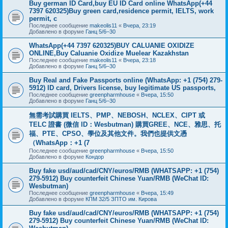
Buy german ID Card,buy EU ID Card online WhatsApp(+44
7397 620325)Buy green card,residence permit, IELTS, work
permit, c
Последнее сообщение
makeolis11
«
Вчера, 23:19
Добавлено в форуме
Ганц 5/6–30
WhatsApp(+44 7397 620325)BUY CALUANIE OXIDIZE
ONLINE,Buy Caluanie Oxidize Muelear Kazakhstan
Последнее сообщение
makeolis11
«
Вчера, 23:18
Добавлено в форуме
Ганц 5/6–30
Buy Real and Fake Passports online (WhatsApp: +1 (754) 279-
5912) ID card, Drivers license, buy legitimate US passports,
Последнее сообщение
greenpharmhouse
«
Вчера, 15:50
Добавлено в форуме
Ганц 5/6–30
無需考試購買 IELTS、PMP、NEBOSH、NCLEX、CIPT 或
TELC 證書 (微信 ID：Wesbutman) 購買GREE、NCE、雅思、托
福、PTE、CPSO、學位及其他文件。我們也提供文憑
（WhatsApp：+1 (7
Последнее сообщение
greenpharmhouse
«
Вчера, 15:50
Добавлено в форуме
Кондор
Buy fake usd/aud/cad/CNY/euros/RMB (WHATSAPP: +1 (754)
279-5912) Buy counterfeit Chinese Yuan/RMB (WeChat ID:
Wesbutman)
Последнее сообщение
greenpharmhouse
«
Вчера, 15:49
Добавлено в форуме
КПМ 32/5 ЗПТО им. Кирова
Buy fake usd/aud/cad/CNY/euros/RMB (WHATSAPP: +1 (754)
279-5912) Buy counterfeit Chinese Yuan/RMB (WeChat ID: